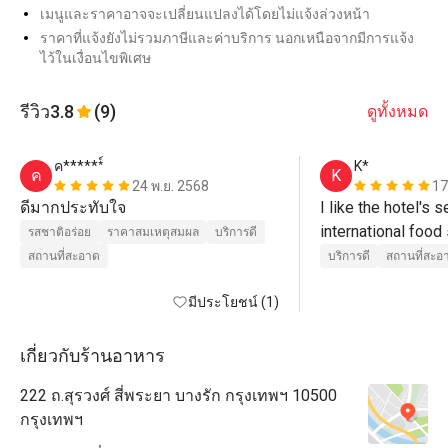
เมนูและราคาอาจจะเปลี่ยนแปลงได้โดยไม่แจ้งล่วงหน้า
ราคาที่แจ้งยังไม่รวมภาษีและค่าบริการ นอกเหนือจากมีการแจ้ง
ไว้ในเงื่อนไขพิเศษ
รีวิว
3.8
(9)
ดูทั้งหมด
ค******์
K*
ค
K
24 พ.ย. 2568
17
ดีมากประทับใจ
I like the hotel's s
international food 
รสชาติอร่อย
ราคาสมเหตุสมผล
บริการดี
was disappointed 
สถานที่สะอาด
บริการดี
สถานที่สะอ
made a reservation
มีประโยชน์ (1)
there was dim sum 
promotional picture
actually ate there,
เกี่ยวกับร้านอาหาร
hotel breakfast. T
222 ถ.สุรวงศ์ สี่พระยา บางรัก กรุงเทพฯ 10500
กรุงเทพฯ