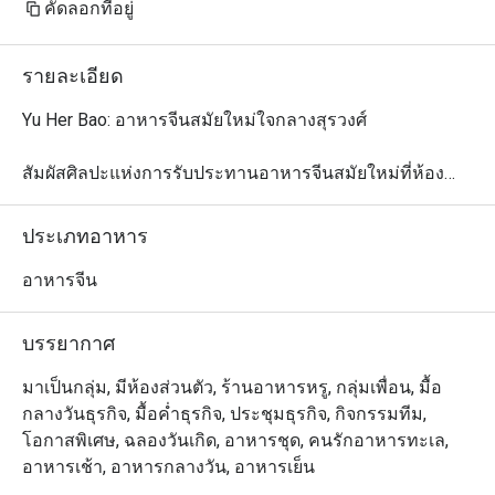
คัดลอกที่อยู่
รายละเอียด
Yu Her Bao: อาหารจีนสมัยใหม่ใจกลางสุรวงศ์

สัมผัสศิลปะแห่งการรับประทานอาหารจีนสมัยใหม่ที่ห้อง
อาหารจีน Yu Her Bao โรงแรมเมอร์เคียว กรุงเทพ สุรวงศ์ 
นำเสนออาหารจีนกวางตุ้งต้นตำรับในรูปแบบที่ทันสมัย โดย
ประเภทอาหาร
คัดสรรวัตถุดิบไทยคุณภาพเยี่ยม ภายใต้การรังสรรค์ของเชฟ
นรพงศ์ กองคำ

อาหารจีน
ลิ้มรสเมนูที่หลากหลาย ไม่ว่าจะเป็นติ่มซำสูตรต้นตำรับ ซุป
หอมกรุ่น และอาหารทะเลสดใหม่ ทุกจานปรุงด้วยเทคนิคจีน
บรรยากาศ
ดั้งเดิมผสมผสานการนำเสนอแบบสร้างสรรค์อย่างลงตัว ที่ 
Yu Her Bao ทุกจานคือการผสมผสานระหว่างมรดกทาง
มาเป็นกลุ่ม, มีห้องส่วนตัว, ร้านอาหารหรู, กลุ่มเพื่อน, มื้อ
วัฒนธรรมและความทันสมัย พบกับประสบการณ์อาหารจีน
กลางวันธุรกิจ, มื้อค่ำธุรกิจ, ประชุมธุรกิจ, กิจกรรมทีม,
โอกาสพิเศษ, ฉลองวันเกิด, อาหารชุด, คนรักอาหารทะเล,
อาหารเช้า, อาหารกลางวัน, อาหารเย็น