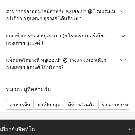
• 12:00 – 15:00 น.
• 17:00 – 21:30 น.
สามารถจองออนไลน์สำหรับ หยูเฮอเปา @ โรงแรมเม
แพ็คเกจรวม:
อร์เคียว กรุงเทพฯ สุรวงศ์ ได้หรือไม่?
ชาเขียวร้อนและเย็น, และชากระดังงาร้อนและเย็น
อัตราปกติ
เวลาทำการของ หยูเฮอเปา @ โรงแรมเมอร์เคียว
กรุงเทพฯ สุรวงศ์ ?
• แพ็คเกจ Delight: 899 บาทสุทธิ
• แพ็คเกจ Imperial: 1,199 บาทสุทธิ
แพ็คเกจใดบ้างที่ หยูเฮอเปา @ โรงแรมเมอร์เคียว
• แพ็คเกจ Delight
กรุงเทพฯ สุรวงศ์ ให้บริการ?
ส่วนลด 10%
809.10 บาทสุทธิต่อท่าน
ส่วนลด 20%
หมวดหมู่ที่คล้ายกัน
719.20 บาทสุทธิต่อท่าน
• แพ็คเกจ Imperial
อาหารจีน
มาเป็นกลุ่ม
มีห้องส่วนตัว
ร้านอาหารหรู
ส่วนลด 10%
1,079.10 บาทสุทธิต่อท่าน
ส่วนลด 20%
เกี่ยวกับอีททิโก