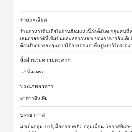
รายละเอียด
ร้านอาหารอินเดียในย่านสีลมแห่งนี้ก่อตั้งโดยกลุ่มค
เสนอรสชาติที่เข้มข้นและหลากหลายของอาหารอินเดียต้
ต้อนรับอย่างอบอุ่นภายใต้การตกแต่งที่หรูหราวิจิตรง
ที่ประณีตไว้อย่างลงตัว ภายในร้านมีพื้นที่ครัวแบบเปิด
อย่างชัดเจน และมีโซนระเบียงด้านนอกที่สามารถชมวิวได้ด
สิ่งอำนวยความสะดวก
มาเสิร์ฟร้อนๆ หอมกรุ่นจากเตาทันดูร์แบบดั้งเดิม และห
ที่จอดรถ
ภูมิภาค
ประเภทอาหาร
อาหารอินเดีย
บรรยากาศ
มาเป็นกลุ่ม, บาร์, มื้อครอบครัว, กลุ่มเพื่อน, โอกาสพิเศษ,