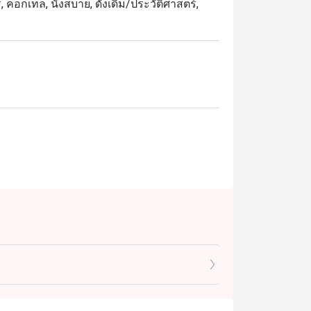
 ค็อกเทล, นั่งสบาย, ดั้งเดิม/ประวัติศาสตร์,