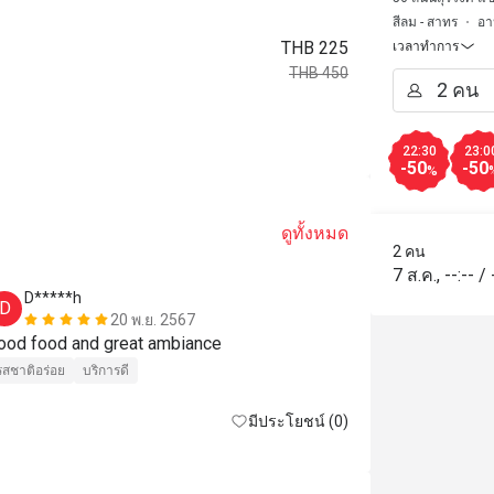
สีลม - สาทร
อา
THB 225
เวลาทำการ
THB 450
22:30
23:0
-50
-50
%
ดูทั้งหมด
2 คน
7 ส.ค.
,
--:--
/
D*****h
N******
D
N
20 พ.ย. 2567
good food and great ambiance 
fantastic fla
รสชาติอร่อย
บริการดี
มีประโยชน์ (0)