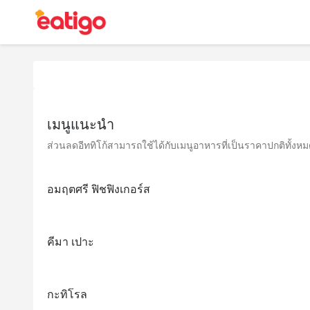
เมนูแนะนำ
ส่วนลดอีททิโก้สามารถใช้ได้กับเมนูอาหารที่เป็นราคาปกติทั้งหมด 
อมฤตศรี ฟิชฟิงเกอร์ส
คีมา เปาะ
กะทิโรล