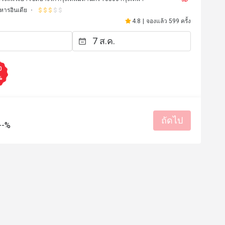
หารอินเดีย
4.8
|
จองแล้ว 599 ครั้ง
0
%
ถัดไป
--%
***m
P****
P
1 ต.ค. 2567
12 ม.ค. 2
vours
มีประโยชน์ (0)