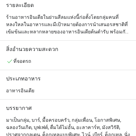
รายละเอียด
ร้านอาหารอินเดียในย่านสีลมแห่งนี้ก่อตั้งโดยกลุ่มคนที่
หลงใหลในอาหารและมีเป้าหมายต้องการนำเสนอรสชาติที่
เข้มข้นและหลากหลายของอาหารอินเดียต้นตำรับ พร้อมกับ
บริการชั้นเลิศและการต้อนรับอย่างอบอุ่นภายใต้การตกแต่ง
ที่หรูหราวิจิตรงดงามในสไตล์รอยัล ซึ่งมีการสอดแทรกงาน
สิ่งอำนวยความสะดวก
ศิลปะที่ประณีตไว้อย่างลงตัว ภายในร้านมีพื้นที่ครัวแบบเปิด
ที่เผยให้เห็นฝีไม้ลายมือการทำอาหารของเชฟได้อย่าง
ที่จอดรถ
ชัดเจน และมีโซนระเบียงด้านนอกที่สามารถชมวิวได้ด้วย 
แนะนำให้เลือกสั่งเมนูทิกก้าต่างๆ ที่ย่างมาเสิร์ฟร้อนๆ หอม
ประเภทอาหาร
กรุ่นจากเตาทันดูร์แบบดั้งเดิม และห้ามพลาดแกงอินเดียที่มี
ให้เลือกจากหลายภูมิภาค
อาหารอินเดีย
บรรยากาศ
มาเป็นกลุ่ม, บาร์, มื้อครอบครัว, กลุ่มเพื่อน, โอกาสพิเศษ,
ฉลองวันเกิด, บุฟเฟต์, ดื่มได้ไม่อั้น, อะลาคาร์ท, มังสวิรัติ,
ปราศจากกลูเตน, ค็อกเทลแบบพิเศษ, ไวน์, เบียร์, ค็อกเทล, นั่ง