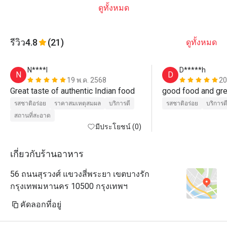
ดูทั้งหมด
รีวิว
4.8
(21)
ดูทั้งหมด
N****l
D*****h
N
D
19 พ.ค. 2568
20
Great taste of authentic Indian food 
รสชาติอร่อย
ราคาสมเหตุสมผล
บริการดี
รสชาติอร่อย
บริการด
สถานที่สะอาด
มีประโยชน์ (0)
เกี่ยวกับร้านอาหาร
56 ถนนสุรวงศ์ แขวงสี่พระยา เขตบางรัก
กรุงเทพมหานคร 10500 กรุงเทพฯ
คัดลอกที่อยู่