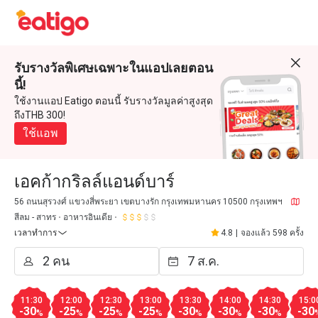
รับรางวัลพิเศษเฉพาะในแอปเลยตอน
นี้!
ใช้งานแอป Eatigo ตอนนี้ รับรางวัลมูลค่าสูงสุด
ถึงTHB 300!
ใช้แอพ
เอคก้ากริลล์แอนด์บาร์
56 ถนนสุรวงศ์ แขวงสี่พระยา เขตบางรัก กรุงเทพมหานคร 10500 กรุงเทพฯ
สีลม - สาทร
อาหารอินเดีย
เวลาทำการ
4.8
|
จองแล้ว 598 ครั้ง
11:30
12:00
12:30
13:00
13:30
14:00
14:30
15:0
-30
-25
-25
-25
-30
-30
-30
-30
%
%
%
%
%
%
%