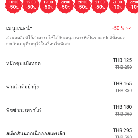
18:30
19:00
19:30
20:00
20:30
21:00
21:30
22:0
-50
-50
-50
-50
-50
-50
-10
-10
%
%
%
%
%
%
%
เมนูแนะนำ
-50 %
ส่วนลดอีททิโก้สามารถใช้ได้กับเมนูอาหารที่เป็นราคาปกติทั้งหมด
ยกเว้นเมนูที่ระบุไว้ในเงื่อนไขพิเศษ
THB 125
หมึกชุบแป้งทอด
THB 250
THB 165
พาสต้าต้มยำกุ้ง
THB 330
THB 180
พิซซ่ากะเพราไก่
THB 360
THB 295
สเต็กสันนอกเนื้อออสเตรเลีย
THB 590