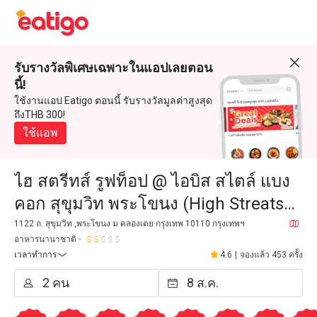
รับรางวัลพิเศษเฉพาะในแอปเลยตอน
นี้!
ใช้งานแอป Eatigo ตอนนี้ รับรางวัลมูลค่าสูงสุด
ถึงTHB 300!
ใช้แอพ
ไฮ สตรีทส์ รูฟท็อป @ ไอบิส สไตล์ แบง
คอก สุขุมวิท พระโขนง (High Streats
Rooftop @ Ibis Styles Bangkok
1122 ถ. สุขุมวิท ,พระโขนง ม คลองเตย กรุงเทพ 10110 กรุงเทพฯ
อาหารนานาชาติ
Sukhumvit Phra Khanong)
เวลาทำการ
4.6
|
จองแล้ว 453 ครั้ง