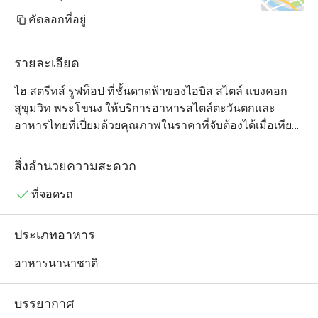
คัดลอกที่อยู่
รายละเอียด
ไฮ สตรีทส์ รูฟท็อป ที่ชั้นดาดฟ้าของไอบิส สไตล์ แบงคอก 
สุขุมวิท พระโขนง ให้บริการอาหารสไตล์ตะวันตกและ
อาหารไทยที่เปี่ยมด้วยคุณภาพในราคาที่จับต้องได้เมื่อเทียบ
กับร้านรูฟท็อปทั่วไป แนะนำให้มาช่วงเย็นเพื่อดื่มด่ำกับ
บรรยากาศของร้านที่มีเพลงให้ฟัง มีที่ให้นั่งเอนหลัง และชม
สิ่งอำนวยความสะดวก
วิวแบบสบายๆ พร้อมกับเมนูอร่อยที่ทุกคนในกลุ่มชื่นชอบ
ที่จอดรถ
ประเภทอาหาร
อาหารนานาชาติ
บรรยากาศ