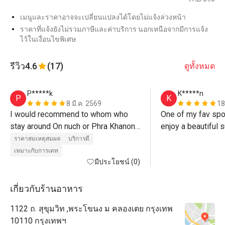
เมนูและราคาอาจจะเปลี่ยนแปลงได้โดยไม่แจ้งล่วงหน้า
ราคาที่แจ้งยังไม่รวมภาษีและค่าบริการ นอกเหนือจากมีการแจ้ง
ไว้ในเงื่อนไขพิเศษ
รีวิว
4.6
(17)
ดูทั้งหมด
P*****k
K*****n
P
K
8 มี.ค. 2569
18
I would recommend to whom who 
One of my fav spot
stay around On nuch or Phra Khanong 
enjoy a beautiful s
to try this rooftop, their service mind 
ราคาสมเหตุสมผล
บริการดี
is outstanding. They will always 
เหมาะกับการเดท
smile and look after you all along 
มีประโยชน์ (0)
your meal. I ordered Steak, Pasta, 
Salad, Pizza and some Thai dishes. 
เกี่ยวกับร้านอาหาร
All dishes came in good taste and 
1122 ถ. สุขุมวิท ,พระโขนง ม คลองเตย กรุงเทพ
underlined reasonable price for 
10110 กรุงเทพฯ
rooftop.