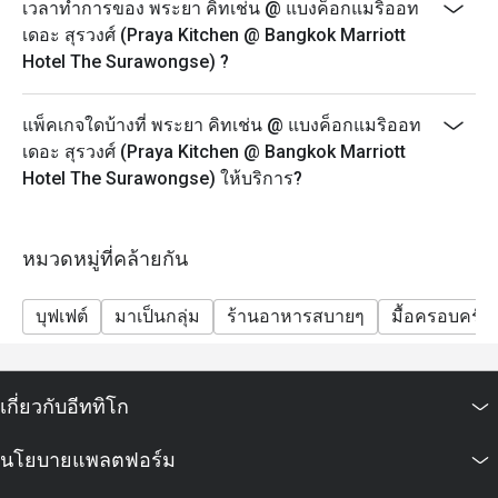
บุฟเฟ่ต์นานาชาติ พร้อมไฮไลท์อาหารทะเล เนื้อย่าง และ
เวลาทำการของ พระยา คิทเช่น @ แบงค็อกแมริออท
อาหารไทยจานเด่น รวมถึงเครื่องดื่มไม่มีแอลกอฮอล์
เดอะ สุรวงศ์ (Praya Kitchen @ Bangkok Marriott
ราคา: 2,088++ บาท (สุทธิ 2,458 บาท)
Hotel The Surawongse) ?
สิทธิพิเศษสำหรับเจ้าของวันเกิด: รับฟรี! เค้กวันเกิดขนาด
0.5 ปอนด์ เมื่อมาฉลองวันเกิดที่ร้านของเรา
แพ็คเกจใดบ้างที่ พระยา คิทเช่น @ แบงค็อกแมริออท
(เงื่อนไข: กรุณาจองล่วงหน้าอย่างน้อย 24 ชั่วโมง และ
เดอะ สุรวงศ์ (Praya Kitchen @ Bangkok Marriott
ระบุข้อความ "ฉลองวันเกิด" ในรายละเอียดการจอง)
Hotel The Surawongse) ให้บริการ?
(หากทำการจองล่วงหน้าน้อยกว่า 24 ชั่วโมง จะได้รับ
เครื่องดื่มพิเศษม็อกเทล)
หมวดหมู่ที่คล้ายกัน
บุฟเฟต์
มาเป็นกลุ่ม
ร้านอาหารสบายๆ
มื้อครอบครัว
เกี่ยวกับอีททิโก
นโยบายแพลตฟอร์ม