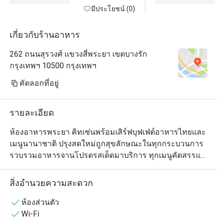
มีประโยชน์ (0)
เกี่ยวกับร้านอาหาร
262 ถนนสุรวงศ์ แขวงสี่พระยา เขตบางรัก
กรุงเทพฯ 10500 กรุงเทพฯ
คัดลอกที่อยู่
รายละเอียด
ห้องอาหารพระยา คิทเช่นพร้อมเสิร์ฟบุฟเฟ่ต์อาหารไทยและ
เมนูนานาชาติ ปรุงสดใหม่ถูกสุขลักษณะในทุกกระบวนการ 
รวบรวมอาหารจานโปรดรสเด็ดมาบริการ ทุกเมนูคัดสรรแต่
วัตถุดิบตามฤดูกาลคุณภาพดี ห้ามพลาดกับไฮไลต์มื้อค่ำ 
อาหารทะเลจาก ซีฟู้ด วอลล์ (𝗦𝗲𝗮𝗳𝗼𝗼𝗱 𝗪𝗮𝗹𝗹) และเนื้อเก
สิ่งอำนวยความสะดวก
รดพรีเมี่ยมจาก บุชเชอรี่ ซีเล็คชั่น (𝗕𝘂𝘁𝗰𝗵𝗲𝗿𝘆 
𝗦𝗲𝗹𝗲𝗰𝘁𝗶𝗼𝗻𝘀) ไม่ว่าจะเป็นเนื้อหมู เนื้อไก่ เนื้อแกะ รวมทั้ง
ห้องส่วนตัว
เนื้อออสเตรเลียนดรายเอจส่วนต่างๆ มาให้เลือกได้ตามใจ
Wi-Fi