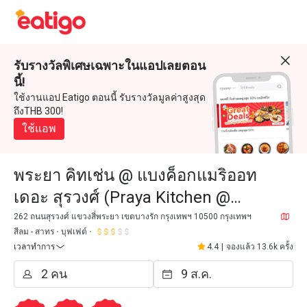
รับรางวัลพิเศษเฉพาะในแอปเลยตอน
นี้!
ใช้งานแอป Eatigo ตอนนี้ รับรางวัลมูลค่าสูงสุด
ถึงTHB 300!
ใช้แอพ
พระยา คิทเช่น @ แบงค็อกแมริออท
เดอะ สุรวงศ์ (Praya Kitchen @
Bangkok Marriott Hotel The
262 ถนนสุรวงศ์ แขวงสี่พระยา เขตบางรัก กรุงเทพฯ 10500 กรุงเทพฯ
สีลม - สาทร
บุฟเฟต์
Surawongse)
เวลาทำการ
4.4
|
จองแล้ว 13.6k ครั้ง