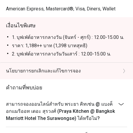
แนะนำสำหรับคนไทย: เป็นตัวเลือกอันดับต้นๆ สำหรับผู้ที่รัก
อาหารทะเลและครอบครัวที่มองหาบุฟเฟต์คุณภาพสูง ครบ
American Express, Mastercard®, Visa, Diners, Wallet
ครันทั้งอาหารไทยรสจัดจ้าน ขนมปังซาวโดวจ์ และเครื่อง
ดื่มที่มีให้เลือกหลากหลาย

เงื่อนไขพิเศษ
แนะนำสำหรับนักท่องเที่ยว: เป็นจุดหมายที่ต้องมาเยือนเพื่อ
1. บุฟเฟ่ต์อาหารกลางวัน (จันทร์ - ศุกร์) : 12.00-15.00 น.
สัมผัสประสบการณ์บุฟเฟต์อาหารทะเลที่ยอดเยี่ยมที่สุดแห่ง
ราคา: 1,188++ บาท (1,398 บาทสุทธิ)
หนึ่งใกล้กับย่านสีลมและสุรวงศ์ พร้อมบริการระดับโลกและ
2. บุฟเฟ่ต์อาหารกลางวันวันเสาร์ : 12.00-15.00 น.
สถานที่ที่สะอาดและเป็นระบบ

บุฟเฟ่ต์นานาชาติ พร้อมไฮไลท์อาหารทะเล เนื้อย่าง รวม
เครื่องดื่มไม่มีแอลกอฮอล์
นโยบายการยกเลิกและแก้ไขการจอง
การจองผ่านแอปหรือเว็บไซต์ Eatigo เป็นวิธีที่คุ้มค่าที่สุดใน
ราคา 1,888++ บาท (2,223 บาทสุทธิ)
การมารับประทานอาหาร เพียงเลือกช่วงเวลาที่คุณต้องการ 
เพื่อรับส่วนลดพิเศษตามช่วงเวลาสูงสุดถึง 50% สำหรับค่า
3. บรันช์วันอาทิตย์ : 12.00-15.00 น.
คำถามที่พบบ่อย
บุฟเฟ่ต์นานาชาติ พร้อมไฮไลท์อาหารทะเล เนื้อย่าง และ
อาหารจานเด่นจากร้านอาหารอื่นๆ ในโรงแรม รวมถึง
สามารถจองออนไลน์สำหรับ พระยา คิทเช่น @ แบงค็
เครื่องดื่มไม่มีแอลกอฮอล์
อกแมริออท เดอะ สุรวงศ์ (Praya Kitchen @ Bangkok
ราคา: 2,188++ บาท (สุทธิ 2,575 บาท)
Marriott Hotel The Surawongse) ได้หรือไม่?
4. บุฟเฟ่ต์อาหารค่ำทุกวัน: 18.00-22.00 น.