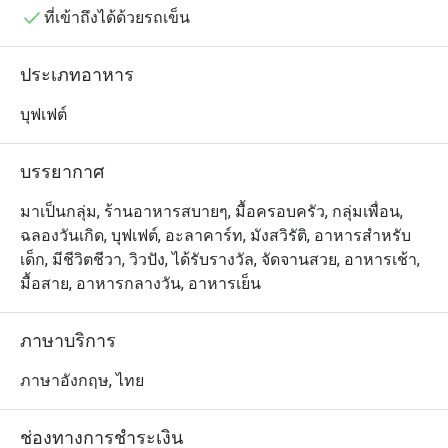
ชอบและปรุงสดใหม่เสิร์ฟร้อนๆถึงโต๊ะ

ที่เข้าถึงได้ด้วยรถเข็น
Praya Kitchen @ Bangkok Marriott Hotel The Surawongse 
ประเภทอาหาร
เป็นห้องอาหารบุฟเฟต์ชั้นนำที่โดดเด่นด้วยอาหารไทย
รสชาติต้นตำรับและอาหารทะเลนานาชาติระดับพรีเมียม ตั้ง
บุฟเฟต์
อยู่บน ชั้น 3 ของโรงแรม แบงค็อก แมริออท เดอะ สุรวงศ์ 
บน ถนนสุรวงศ์ ใกล้กับ วัดแขก บรรยากาศภายในร้านมี
บรรยากาศ
ความคึกคักและหรูหรา เหมาะอย่างยิ่งสำหรับการสังสรรค์
ในครอบครัว การรวมตัวของกลุ่มเพื่อน หรือมื้ออาหาร
มาเป็นกลุ่ม, ร้านอาหารสบายๆ, มื้อครอบครัว, กลุ่มเพื่อน,
สำหรับเด็กๆ

ฉลองวันเกิด, บุฟเฟต์, อะลาคาร์ท, มังสวิรัติ, อาหารสำหรับ
เด็ก, มีชีวิตชีวา, วิวปัง, ได้รับรางวัล, จัดจานสวย, อาหารเช้า,
ร้านนี้มีชื่อเสียงอย่างมากเรื่อง อาหารทะเลสดใหม่ (Seafood 
มื้อสาย, อาหารกลางวัน, อาหารเย็น
on ice) และสเตชันปรุงอาหารสดที่คุณสามารถเลือกวัตถุดิบ
มาให้เชฟปรุงในแบบที่ชอบได้ เมนูที่ห้ามพลาดคือ กุ้งแม่น้ำ
ภาษาบริการ
เผา ตัวโต, ซาชิมิ เกรดพรีเมียม และ ชีสเค้กซิกเนเจอร์ ที่
หลายคนยอมรับ นอกจากนี้ยังมีน้ำผลไม้สดและขนมไทยให้
ภาษาอังกฤษ, ไทย
เลือกทานอย่างจุใจ

ช่องทางการชำระเงิน