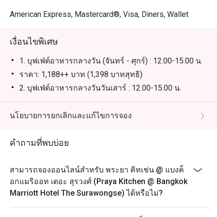
แนะนำสำหรับคนไทย: เป็นตัวเลือกอันดับต้นๆ สำหรับผู้ที่รัก
อาหารทะเลและครอบครัวที่มองหาบุฟเฟต์คุณภาพสูง ครบ
American Express, Mastercard®, Visa, Diners, Wallet
ครันทั้งอาหารไทยรสจัดจ้าน ขนมปังซาวโดวจ์ และเครื่อง
ดื่มที่มีให้เลือกหลากหลาย

เงื่อนไขพิเศษ
แนะนำสำหรับนักท่องเที่ยว: เป็นจุดหมายที่ต้องมาเยือนเพื่อ
1. บุฟเฟ่ต์อาหารกลางวัน (จันทร์ - ศุกร์) : 12.00-15.00 น.
สัมผัสประสบการณ์บุฟเฟต์อาหารทะเลที่ยอดเยี่ยมที่สุดแห่ง
ราคา: 1,188++ บาท (1,398 บาทสุทธิ)
หนึ่งใกล้กับย่านสีลมและสุรวงศ์ พร้อมบริการระดับโลกและ
2. บุฟเฟ่ต์อาหารกลางวันวันเสาร์ : 12.00-15.00 น.
สถานที่ที่สะอาดและเป็นระบบ

บุฟเฟ่ต์นานาชาติ พร้อมไฮไลท์อาหารทะเล เนื้อย่าง รวม
เครื่องดื่มไม่มีแอลกอฮอล์
นโยบายการยกเลิกและแก้ไขการจอง
การจองผ่านแอปหรือเว็บไซต์ Eatigo เป็นวิธีที่คุ้มค่าที่สุดใน
ราคา 1,888++ บาท (2,223 บาทสุทธิ)
การมารับประทานอาหาร เพียงเลือกช่วงเวลาที่คุณต้องการ 
เพื่อรับส่วนลดพิเศษตามช่วงเวลาสูงสุดถึง 50% สำหรับค่า
3. บรันช์วันอาทิตย์ : 12.00-15.00 น.
คำถามที่พบบ่อย
บุฟเฟ่ต์นานาชาติ พร้อมไฮไลท์อาหารทะเล เนื้อย่าง และ
อาหารจานเด่นจากร้านอาหารอื่นๆ ในโรงแรม รวมถึง
สามารถจองออนไลน์สำหรับ พระยา คิทเช่น @ แบงค็
เครื่องดื่มไม่มีแอลกอฮอล์
อกแมริออท เดอะ สุรวงศ์ (Praya Kitchen @ Bangkok
ราคา: 2,188++ บาท (สุทธิ 2,575 บาท)
Marriott Hotel The Surawongse) ได้หรือไม่?
4. บุฟเฟ่ต์อาหารค่ำทุกวัน: 18.00-22.00 น.