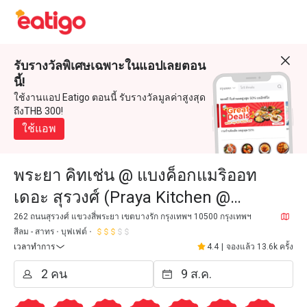
รับรางวัลพิเศษเฉพาะในแอปเลยตอน
นี้!
ใช้งานแอป Eatigo ตอนนี้ รับรางวัลมูลค่าสูงสุด
ถึงTHB 300!
ใช้แอพ
พระยา คิทเช่น @ แบงค็อกแมริออท
เดอะ สุรวงศ์ (Praya Kitchen @
Bangkok Marriott Hotel The
262 ถนนสุรวงศ์ แขวงสี่พระยา เขตบางรัก กรุงเทพฯ 10500 กรุงเทพฯ
สีลม - สาทร
บุฟเฟต์
Surawongse)
เวลาทำการ
4.4
|
จองแล้ว 13.6k ครั้ง