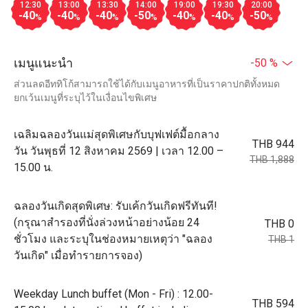
12:30
13:00
13:30
14:00
19:00
19:30
20:00
-40
-40
-40
-50
-40
-40
-50
%
%
%
%
%
%
%
เมนูแนะนำ
-50 %
ส่วนลดอีททิโก้สามารถใช้ได้กับเมนูอาหารที่เป็นราคาปกติทั้งหมด
ยกเว้นเมนูที่ระบุไว้ในเงื่อนไขพิเศษ
เฉลิมฉลองวันแม่สุดพิเศษกับบุฟเฟต์มื้อกลาง
THB 944
วัน วันพุธที่ 12 สิงหาคม 2569 | เวลา 12.00 –
THB 1,888
15.00 น.
ฉลองวันเกิดสุดพิเศษ: รับเค้กวันเกิดฟรีทันที!
(กรุณาสำรองที่นั่งล่วงหน้าอย่างน้อย 24
THB 0
ชั่วโมง และระบุในช่องหมายเหตุว่า "ฉลอง
THB 1
วันเกิด" เมื่อทำรายการจอง)
Weekday Lunch buffet (Mon - Fri) : 12.00-
THB 594