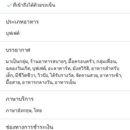
ชอบและปรุงสดใหม่เสิร์ฟร้อนๆถึงโต๊ะ

ที่เข้าถึงได้ด้วยรถเข็น
Praya Kitchen @ Bangkok Marriott Hotel The Surawongse 
ประเภทอาหาร
เป็นห้องอาหารบุฟเฟต์ชั้นนำที่โดดเด่นด้วยอาหารไทย
รสชาติต้นตำรับและอาหารทะเลนานาชาติระดับพรีเมียม ตั้ง
บุฟเฟต์
อยู่บน ชั้น 3 ของโรงแรม แบงค็อก แมริออท เดอะ สุรวงศ์ 
บน ถนนสุรวงศ์ ใกล้กับ วัดแขก บรรยากาศภายในร้านมี
บรรยากาศ
ความคึกคักและหรูหรา เหมาะอย่างยิ่งสำหรับการสังสรรค์
ในครอบครัว การรวมตัวของกลุ่มเพื่อน หรือมื้ออาหาร
มาเป็นกลุ่ม, ร้านอาหารสบายๆ, มื้อครอบครัว, กลุ่มเพื่อน,
สำหรับเด็กๆ

ฉลองวันเกิด, บุฟเฟต์, อะลาคาร์ท, มังสวิรัติ, อาหารสำหรับ
เด็ก, มีชีวิตชีวา, วิวปัง, ได้รับรางวัล, จัดจานสวย, อาหารเช้า,
ร้านนี้มีชื่อเสียงอย่างมากเรื่อง อาหารทะเลสดใหม่ (Seafood 
มื้อสาย, อาหารกลางวัน, อาหารเย็น
on ice) และสเตชันปรุงอาหารสดที่คุณสามารถเลือกวัตถุดิบ
มาให้เชฟปรุงในแบบที่ชอบได้ เมนูที่ห้ามพลาดคือ กุ้งแม่น้ำ
ภาษาบริการ
เผา ตัวโต, ซาชิมิ เกรดพรีเมียม และ ชีสเค้กซิกเนเจอร์ ที่
หลายคนยอมรับ นอกจากนี้ยังมีน้ำผลไม้สดและขนมไทยให้
ภาษาอังกฤษ, ไทย
เลือกทานอย่างจุใจ

ช่องทางการชำระเงิน