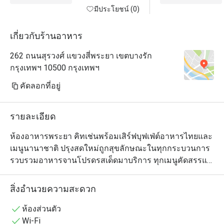
มีประโยชน์ (0)
เกี่ยวกับร้านอาหาร
262 ถนนสุรวงศ์ แขวงสี่พระยา เขตบางรัก
กรุงเทพฯ 10500 กรุงเทพฯ
คัดลอกที่อยู่
รายละเอียด
ห้องอาหารพระยา คิทเช่นพร้อมเสิร์ฟบุฟเฟ่ต์อาหารไทยและ
เมนูนานาชาติ ปรุงสดใหม่ถูกสุขลักษณะในทุกกระบวนการ 
รวบรวมอาหารจานโปรดรสเด็ดมาบริการ ทุกเมนูคัดสรรแต่
วัตถุดิบตามฤดูกาลคุณภาพดี ห้ามพลาดกับไฮไลต์มื้อค่ำ 
อาหารทะเลจาก ซีฟู้ด วอลล์ (𝗦𝗲𝗮𝗳𝗼𝗼𝗱 𝗪𝗮𝗹𝗹) และเนื้อเก
สิ่งอำนวยความสะดวก
รดพรีเมี่ยมจาก บุชเชอรี่ ซีเล็คชั่น (𝗕𝘂𝘁𝗰𝗵𝗲𝗿𝘆 
𝗦𝗲𝗹𝗲𝗰𝘁𝗶𝗼𝗻𝘀) ไม่ว่าจะเป็นเนื้อหมู เนื้อไก่ เนื้อแกะ รวมทั้ง
ห้องส่วนตัว
เนื้อออสเตรเลียนดรายเอจส่วนต่างๆ มาให้เลือกได้ตามใจ
Wi-Fi