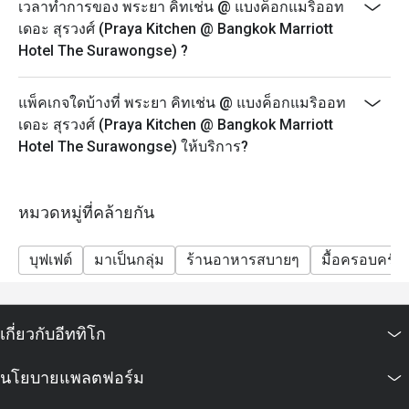
บุฟเฟ่ต์นานาชาติ พร้อมไฮไลท์อาหารทะเล เนื้อย่าง และ
เวลาทำการของ พระยา คิทเช่น @ แบงค็อกแมริออท
อาหารไทยจานเด่น รวมถึงเครื่องดื่มไม่มีแอลกอฮอล์
เดอะ สุรวงศ์ (Praya Kitchen @ Bangkok Marriott
ราคา: 2,088++ บาท (สุทธิ 2,458 บาท)
Hotel The Surawongse) ?
สิทธิพิเศษสำหรับเจ้าของวันเกิด: รับฟรี! เค้กวันเกิดขนาด
0.5 ปอนด์ เมื่อมาฉลองวันเกิดที่ร้านของเรา
แพ็คเกจใดบ้างที่ พระยา คิทเช่น @ แบงค็อกแมริออท
(เงื่อนไข: กรุณาจองล่วงหน้าอย่างน้อย 24 ชั่วโมง และ
เดอะ สุรวงศ์ (Praya Kitchen @ Bangkok Marriott
ระบุข้อความ "ฉลองวันเกิด" ในรายละเอียดการจอง)
Hotel The Surawongse) ให้บริการ?
(หากทำการจองล่วงหน้าน้อยกว่า 24 ชั่วโมง จะได้รับ
เครื่องดื่มพิเศษม็อกเทล)
หมวดหมู่ที่คล้ายกัน
บุฟเฟต์
มาเป็นกลุ่ม
ร้านอาหารสบายๆ
มื้อครอบครัว
เกี่ยวกับอีททิโก
นโยบายแพลตฟอร์ม