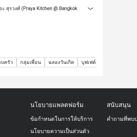
และระบุข้อความ "ฉลองวันเกิด" ในรายละเอียด
ะ สุรวงศ์ (Praya Kitchen @ Bangkok
ครื่องดื่มพิเศษม็อกเทล)
อบครัว
กลุ่มเพื่อน
ฉลองวันเกิด
บุฟเฟต์
อะลาคาร์ท
ม
นโยบายแพลตฟอร์ม
สนับสนุน
ข้อกำหนดในการให้บริการ
คำถามที่พบบ
นโยบายความเป็นส่วนตัว