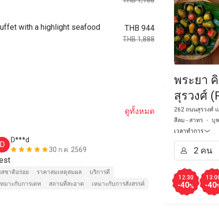
THB 1,188
buffet with a highlight seafood
THB 944
THB 1,888
พระยา ค
สุรวงศ์ 
Hotel T
262 ถนนสุรวงศ์ แ
ดูทั้งหมด
สีลม - สาทร
บุ
เวลาทำการ
D***d
w*******
D
W
30 ก.ค. 2569
est
The seafood i
variety of co
รสชาติอร่อย
ราคาสมเหตุสมผล
บริการดี
12:30
13:0
atmosphere an
เหมาะกับการเดท
สถานที่สะอาด
เหมาะกับการสังสรรค์
-40
-40
%
services espe
there again.
รสชาติอร่อย