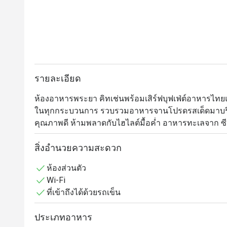
รายละเอียด
ห้องอาหารพระยา คิทเช่นพร้อมเสิร์ฟบุฟเฟ่ต์อาหารไท
ในทุกกระบวนการ รวบรวมอาหารจานโปรดรสเด็ดมาบริกา
คุณภาพดี ห้ามพลาดกับไฮไลต์มื้อค่ำ อาหารทะเลจาก ซีฟู้ด ว
เมี่ยมจาก บุชเชอรี่ ซีเล็คชั่น (𝗕𝘂𝘁𝗰𝗵𝗲𝗿𝘆 𝗦𝗲𝗹𝗲𝗰𝘁𝗶𝗼
ออสเตรเลียนดรายเอจส่วนต่างๆ มาให้เลือกได้ตามใจชอบ
สิ่งอำนวยความสะดวก
ห้องส่วนตัว
Praya Kitchen @ Bangkok Marriott Hotel The Surawong
Wi-Fi
อาหารไทยรสชาติต้นตำรับและอาหารทะเลนานาชาติระดับพ
ที่เข้าถึงได้ด้วยรถเข็น
อก แมริออท เดอะ สุรวงศ์ บน ถนนสุรวงศ์ ใกล้กับ วั
หรูหรา เหมาะอย่างยิ่งสำหรับการสังสรรค์ในครอบครัว ก
ประเภทอาหาร
สำหรับเด็กๆ
