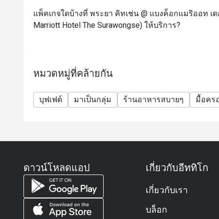
(เงื่อนไข: กรุณาจองล่วงหน้าอย่างน้อย 24 ชั่วโมง 
แพ็คเกจใดบ้างที่ พระยา คิทเช่น @ แบงค็อกแมริออท เดอ
การจอง)
Marriott Hotel The Surawongse) ให้บริการ?
(หากทำการจองล่วงหน้าน้อยกว่า 24 ชั่วโมง จะได้รับเ
หมวดหมู่ที่คล้ายกัน
บุฟเฟต์
มาเป็นกลุ่ม
ร้านอาหารสบายๆ
มื้อคร
ดาวน์โหลดแอป
เกี่ยวกับอีททิโก
เกี่ยวกับเรา
บล็อก