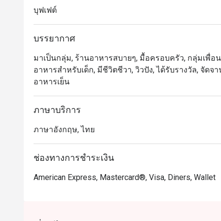
บุฟเฟต์
ร้านนี้มีชื่อเสียงอย่างมากเรื่อง อาหารทะเลสดใหม่ (Se
สามารถเลือกวัตถุดิบมาให้เชฟปรุงในแบบที่ชอบได้ เมนูที่
บรรยากาศ
พรีเมียม และ ชีสเค้กซิกเนเจอร์ ที่หลายคนยอมรับ นอก
อย่างจุใจ

มาเป็นกลุ่ม, ร้านอาหารสบายๆ, มื้อครอบครัว, กลุ่มเพื่อน, 
อาหารสำหรับเด็ก, มีชีวิตชีวา, วิวปัง, ได้รับรางวัล, จั
แนะนำสำหรับคนไทย: เป็นตัวเลือกอันดับต้นๆ สำหรับผู้
อาหารเย็น
คุณภาพสูง ครบครันทั้งอาหารไทยรสจัดจ้าน ขนมปังซาวโด
ภาษาบริการ
แนะนำสำหรับนักท่องเที่ยว: เป็นจุดหมายที่ต้องมาเยือน
เยี่ยมที่สุดแห่งหนึ่งใกล้กับย่านสีลมและสุรวงศ์ พร้อม
ภาษาอังกฤษ, ไทย
ระบบ

ช่องทางการชำระเงิน
การจองผ่านแอปหรือเว็บไซต์ Eatigo เป็นวิธีที่คุ้มค่าท
American Express, Mastercard®, Visa, Diners, Wallet