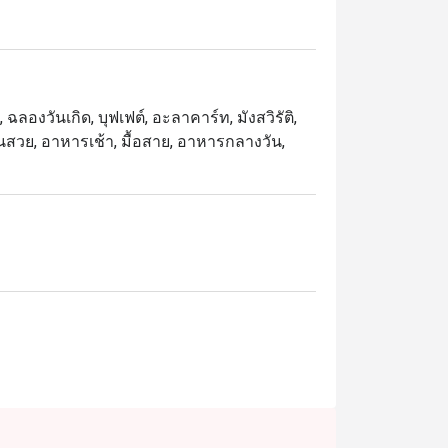
afood on ice) และสเตชันปรุงอาหารสดที่คุณ
ห้ามพลาดคือ กุ้งแม่น้ำเผา ตัวโต, ซาชิมิ เกรด
จากนี้ยังมีน้ำผลไม้สดและขนมไทยให้เลือกทาน
ฉลองวันเกิด, บุฟเฟต์, อะลาคาร์ท, มังสวิรัติ,
ดจานสวย, อาหารเช้า, มื้อสาย, อาหารกลางวัน,
ที่รักอาหารทะเลและครอบครัวที่มองหาบุฟเฟต์
วจ์ และเครื่องดื่มที่มีให้เลือกหลากหลาย

เพื่อสัมผัสประสบการณ์บุฟเฟต์อาหารทะเลที่ยอด
บริการระดับโลกและสถานที่ที่สะอาดและเป็น
ี่สุดในการมารับประทานอาหาร เพียงเลือกช่วง