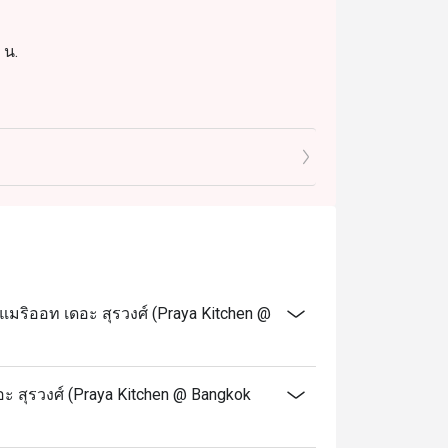
 น.
วมเครื่องดื่มไม่มีแอลกอฮอล์
ง และอาหารจานเด่นจากร้านอาหารอื่นๆ ใน
ริออท เดอะ สุรวงศ์ (Praya Kitchen @
และอาหารไทยจานเด่น รวมถึงเครื่องดื่มไม่มี
 สุรวงศ์ (Praya Kitchen @ Bangkok
ขนาด 0.5 ปอนด์ เมื่อมาฉลองวันเกิดที่ร้านของ