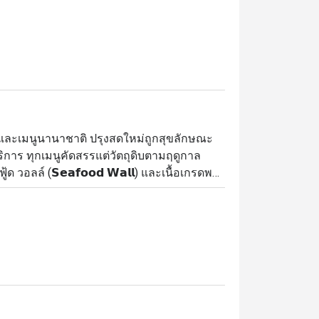
ยและเมนูนานาชาติ ปรุงสดใหม่ถูกสุขลักษณะ
ร ทุกเมนูคัดสรรแต่วัตถุดิบตามฤดูกาล
อลล์ (𝗦𝗲𝗮𝗳𝗼𝗼𝗱 𝗪𝗮𝗹𝗹) และเนื้อเกรดพรี
𝘀) ไม่ว่าจะเป็นเนื้อหมู เนื้อไก่ เนื้อแกะ รวมทั้งเนื้อ
และปรุงสดใหม่เสิร์ฟร้อนๆถึงโต๊ะ

se เป็นห้องอาหารบุฟเฟต์ชั้นนำที่โดดเด่นด้วย
รีเมียม ตั้งอยู่บน ชั้น 3 ของโรงแรม แบงค็
ดแขก บรรยากาศภายในร้านมีความคึกคักและ
ารรวมตัวของกลุ่มเพื่อน หรือมื้ออาหาร