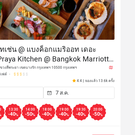
ิทเช่น @ แบงค็อกแมริออท เดอะ
(Praya Kitchen @ Bangkok Marriott
he Surawongse)
ขวงสี่พระยา เขตบางรัก กรุงเทพฯ 10500 กรุงเทพฯ
ฟเฟต์
4.4
|
จองแล้ว 13.6k ครั้ง
t
a*************u
A
6 ก.ค. 2569
7 มิ.ย. 25
s fantastic great … very fresh …. 
Amazing spread and qual
oking with the great dining 
amazing service. The team
0
13:30
14:00
18:00
19:00
19:30
20:00
d extraordinary satisfactory 
recommend!
-40
-50
-40
-40
-40
-50
%
%
%
%
%
%
%
cially Khun Lek . I will surely be 
บริการดี
ราคาสมเหตุสมผล
บริการดี