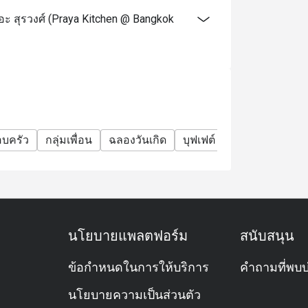
และระบุข้อความ "ฉลองวันเกิด" ในรายละเอียด
ะ สุรวงศ์ (Praya Kitchen @ Bangkok
ครื่องดื่มพิเศษม็อกเทล)
อบครัว
กลุ่มเพื่อน
ฉลองวันเกิด
บุฟเฟต์
อะลาคาร์ท
ม
นโยบายแพลตฟอร์ม
สนับสนุน
ข้อกำหนดในการให้บริการ
คำถามที่พบบ
นโยบายความเป็นส่วนตัว