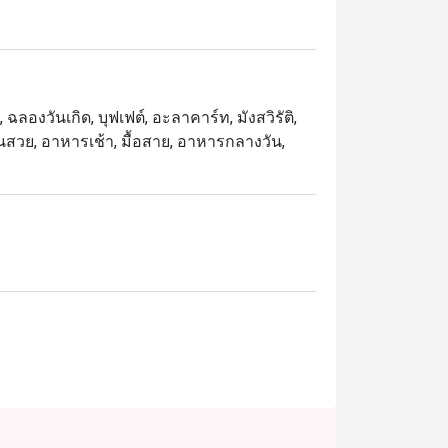
afood on ice) และสเตชันปรุงอาหารสดที่คุณ
ห้ามพลาดคือ กุ้งแม่น้ำเผา ตัวโต, ซาชิมิ เกรด
จากนี้ยังมีน้ำผลไม้สดและขนมไทยให้เลือกทาน
ฉลองวันเกิด, บุฟเฟต์, อะลาคาร์ท, มังสวิรัติ,
ดจานสวย, อาหารเช้า, มื้อสาย, อาหารกลางวัน,
ที่รักอาหารทะเลและครอบครัวที่มองหาบุฟเฟต์
วจ์ และเครื่องดื่มที่มีให้เลือกหลากหลาย

เพื่อสัมผัสประสบการณ์บุฟเฟต์อาหารทะเลที่ยอด
บริการระดับโลกและสถานที่ที่สะอาดและเป็น
ี่สุดในการมารับประทานอาหาร เพียงเลือกช่วง