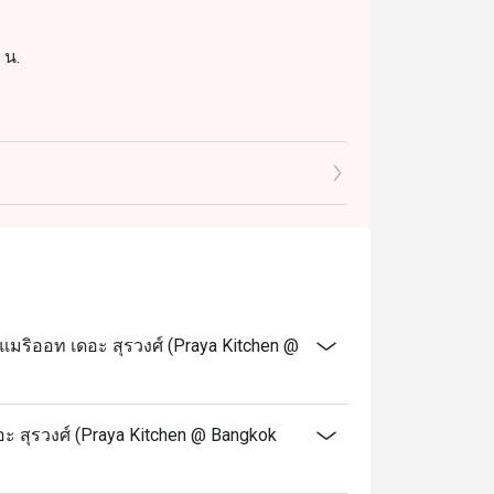
 น.
วมเครื่องดื่มไม่มีแอลกอฮอล์
ง และอาหารจานเด่นจากร้านอาหารอื่นๆ ใน
ริออท เดอะ สุรวงศ์ (Praya Kitchen @
และอาหารไทยจานเด่น รวมถึงเครื่องดื่มไม่มี
 สุรวงศ์ (Praya Kitchen @ Bangkok
ขนาด 0.5 ปอนด์ เมื่อมาฉลองวันเกิดที่ร้านของ