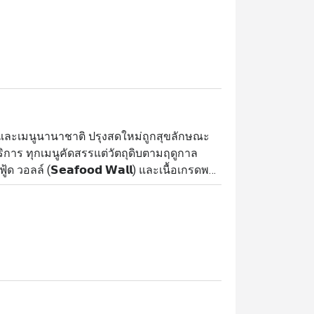
ยและเมนูนานาชาติ ปรุงสดใหม่ถูกสุขลักษณะ
ร ทุกเมนูคัดสรรแต่วัตถุดิบตามฤดูกาล
อลล์ (𝗦𝗲𝗮𝗳𝗼𝗼𝗱 𝗪𝗮𝗹𝗹) และเนื้อเกรดพรี
𝘀) ไม่ว่าจะเป็นเนื้อหมู เนื้อไก่ เนื้อแกะ รวมทั้งเนื้อ
และปรุงสดใหม่เสิร์ฟร้อนๆถึงโต๊ะ

se เป็นห้องอาหารบุฟเฟต์ชั้นนำที่โดดเด่นด้วย
รีเมียม ตั้งอยู่บน ชั้น 3 ของโรงแรม แบงค็
ดแขก บรรยากาศภายในร้านมีความคึกคักและ
ารรวมตัวของกลุ่มเพื่อน หรือมื้ออาหาร