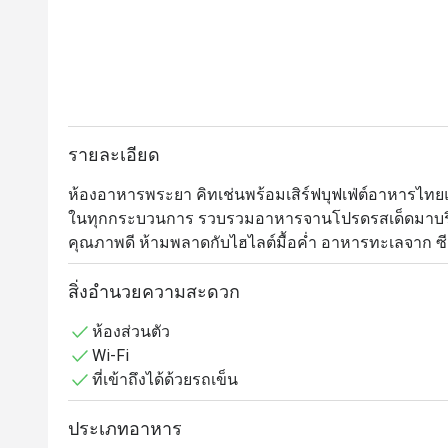
รายละเอียด
ห้องอาหารพระยา คิทเช่นพร้อมเสิร์ฟบุฟเฟ่ต์อาหารไท
ในทุกกระบวนการ รวบรวมอาหารจานโปรดรสเด็ดมาบริกา
คุณภาพดี ห้ามพลาดกับไฮไลต์มื้อค่ำ อาหารทะเลจาก ซีฟู้ด ว
เมี่ยมจาก บุชเชอรี่ ซีเล็คชั่น (𝗕𝘂𝘁𝗰𝗵𝗲𝗿𝘆 𝗦𝗲𝗹𝗲𝗰𝘁𝗶𝗼
ออสเตรเลียนดรายเอจส่วนต่างๆ มาให้เลือกได้ตามใจชอบ
สิ่งอำนวยความสะดวก
ห้องส่วนตัว
Praya Kitchen @ Bangkok Marriott Hotel The Surawong
Wi-Fi
อาหารไทยรสชาติต้นตำรับและอาหารทะเลนานาชาติระดับพ
ที่เข้าถึงได้ด้วยรถเข็น
อก แมริออท เดอะ สุรวงศ์ บน ถนนสุรวงศ์ ใกล้กับ วั
หรูหรา เหมาะอย่างยิ่งสำหรับการสังสรรค์ในครอบครัว ก
ประเภทอาหาร
สำหรับเด็กๆ
