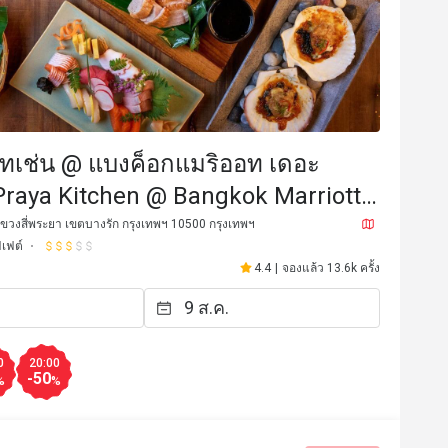
ิทเช่น @ แบงค็อกแมริออท เดอะ
(Praya Kitchen @ Bangkok Marriott
he Surawongse)
ขวงสี่พระยา เขตบางรัก กรุงเทพฯ 10500 กรุงเทพฯ
ฟเฟต์
4.4
|
จองแล้ว 13.6k ครั้ง
t
a*************u
A
6 ก.ค. 2569
7 มิ.ย. 25
s fantastic great … very fresh …. 
Amazing spread and qual
oking with the great dining 
amazing service. The team
0
20:00
d extraordinary satisfactory 
recommend!
-50
%
%
cially Khun Lek . I will surely be 
บริการดี
ราคาสมเหตุสมผล
บริการดี