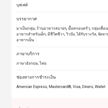
บุฟเฟต์
ร้านนี้มีชื่อเสียงอย่างมากเรื่อง อาหารทะเลสดใหม่ (Se
สามารถเลือกวัตถุดิบมาให้เชฟปรุงในแบบที่ชอบได้ เมนูที่
บรรยากาศ
พรีเมียม และ ชีสเค้กซิกเนเจอร์ ที่หลายคนยอมรับ นอก
อย่างจุใจ

มาเป็นกลุ่ม, ร้านอาหารสบายๆ, มื้อครอบครัว, กลุ่มเพื่อน, 
อาหารสำหรับเด็ก, มีชีวิตชีวา, วิวปัง, ได้รับรางวัล, จั
แนะนำสำหรับคนไทย: เป็นตัวเลือกอันดับต้นๆ สำหรับผู้
อาหารเย็น
คุณภาพสูง ครบครันทั้งอาหารไทยรสจัดจ้าน ขนมปังซาวโด
ภาษาบริการ
แนะนำสำหรับนักท่องเที่ยว: เป็นจุดหมายที่ต้องมาเยือน
เยี่ยมที่สุดแห่งหนึ่งใกล้กับย่านสีลมและสุรวงศ์ พร้อม
ภาษาอังกฤษ, ไทย
ระบบ

ช่องทางการชำระเงิน
การจองผ่านแอปหรือเว็บไซต์ Eatigo เป็นวิธีที่คุ้มค่าท
American Express, Mastercard®, Visa, Diners, Wallet