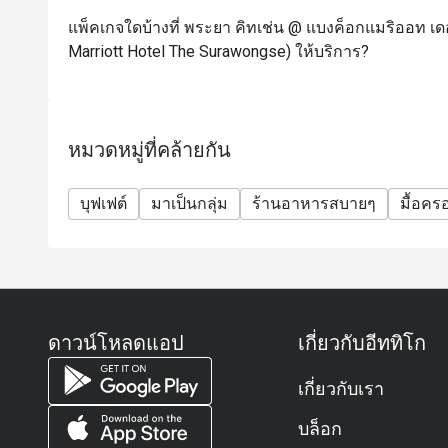
(เงื่อนไข: กรุณาจองล่วงหน้าอย่างน้อย 24 ชั่วโมง 
แพ็คเกจใดบ้างที่ พระยา คิทเช่น @ แบงค็อกแมริออท เดอ
การจอง)
Marriott Hotel The Surawongse) ให้บริการ?
(หากทำการจองล่วงหน้าน้อยกว่า 24 ชั่วโมง จะได้รับเ
หมวดหมู่ที่คล้ายกัน
บุฟเฟต์
มาเป็นกลุ่ม
ร้านอาหารสบายๆ
มื้อคร
ดาวน์โหลดแอป
เกี่ยวกับอีททิโก
เกี่ยวกับเรา
บล็อก