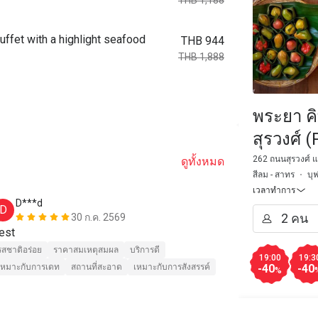
THB 1,188
buffet with a highlight seafood
THB 944
THB 1,888
พระยา ค
สุรวงศ์ 
Hotel T
262 ถนนสุรวงศ์ แ
ดูทั้งหมด
สีลม - สาทร
บุ
เวลาทำการ
D***d
w*******
D
W
30 ก.ค. 2569
est
The seafood i
variety of co
รสชาติอร่อย
ราคาสมเหตุสมผล
บริการดี
19:00
19:3
atmosphere an
เหมาะกับการเดท
สถานที่สะอาด
เหมาะกับการสังสรรค์
-40
-40
%
services espe
there again.
รสชาติอร่อย