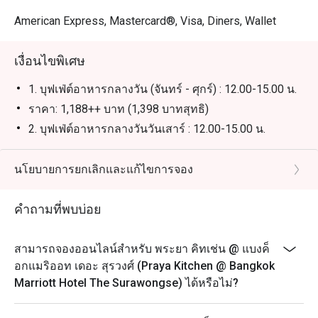
แนะนำสำหรับคนไทย: เป็นตัวเลือกอันดับต้นๆ สำหรับผู้ที่รัก
อาหารทะเลและครอบครัวที่มองหาบุฟเฟต์คุณภาพสูง ครบ
American Express, Mastercard®, Visa, Diners, Wallet
ครันทั้งอาหารไทยรสจัดจ้าน ขนมปังซาวโดวจ์ และเครื่อง
ดื่มที่มีให้เลือกหลากหลาย

เงื่อนไขพิเศษ
แนะนำสำหรับนักท่องเที่ยว: เป็นจุดหมายที่ต้องมาเยือนเพื่อ
1. บุฟเฟ่ต์อาหารกลางวัน (จันทร์ - ศุกร์) : 12.00-15.00 น.
สัมผัสประสบการณ์บุฟเฟต์อาหารทะเลที่ยอดเยี่ยมที่สุดแห่ง
ราคา: 1,188++ บาท (1,398 บาทสุทธิ)
หนึ่งใกล้กับย่านสีลมและสุรวงศ์ พร้อมบริการระดับโลกและ
2. บุฟเฟ่ต์อาหารกลางวันวันเสาร์ : 12.00-15.00 น.
สถานที่ที่สะอาดและเป็นระบบ

บุฟเฟ่ต์นานาชาติ พร้อมไฮไลท์อาหารทะเล เนื้อย่าง รวม
เครื่องดื่มไม่มีแอลกอฮอล์
นโยบายการยกเลิกและแก้ไขการจอง
การจองผ่านแอปหรือเว็บไซต์ Eatigo เป็นวิธีที่คุ้มค่าที่สุดใน
ราคา 1,888++ บาท (2,223 บาทสุทธิ)
การมารับประทานอาหาร เพียงเลือกช่วงเวลาที่คุณต้องการ 
เพื่อรับส่วนลดพิเศษตามช่วงเวลาสูงสุดถึง 50% สำหรับค่า
3. บรันช์วันอาทิตย์ : 12.00-15.00 น.
คำถามที่พบบ่อย
บุฟเฟ่ต์นานาชาติ พร้อมไฮไลท์อาหารทะเล เนื้อย่าง และ
อาหารจานเด่นจากร้านอาหารอื่นๆ ในโรงแรม รวมถึง
สามารถจองออนไลน์สำหรับ พระยา คิทเช่น @ แบงค็
เครื่องดื่มไม่มีแอลกอฮอล์
อกแมริออท เดอะ สุรวงศ์ (Praya Kitchen @ Bangkok
ราคา: 2,188++ บาท (สุทธิ 2,575 บาท)
Marriott Hotel The Surawongse) ได้หรือไม่?
4. บุฟเฟ่ต์อาหารค่ำทุกวัน: 18.00-22.00 น.