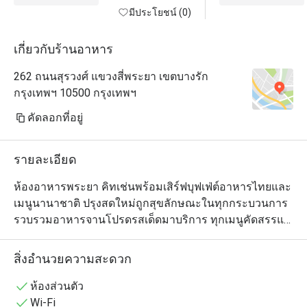
มีประโยชน์ (0)
เกี่ยวกับร้านอาหาร
262 ถนนสุรวงศ์ แขวงสี่พระยา เขตบางรัก
กรุงเทพฯ 10500 กรุงเทพฯ
คัดลอกที่อยู่
รายละเอียด
ห้องอาหารพระยา คิทเช่นพร้อมเสิร์ฟบุฟเฟ่ต์อาหารไทยและ
เมนูนานาชาติ ปรุงสดใหม่ถูกสุขลักษณะในทุกกระบวนการ 
รวบรวมอาหารจานโปรดรสเด็ดมาบริการ ทุกเมนูคัดสรรแต่
วัตถุดิบตามฤดูกาลคุณภาพดี ห้ามพลาดกับไฮไลต์มื้อค่ำ 
อาหารทะเลจาก ซีฟู้ด วอลล์ (𝗦𝗲𝗮𝗳𝗼𝗼𝗱 𝗪𝗮𝗹𝗹) และเนื้อเก
สิ่งอำนวยความสะดวก
รดพรีเมี่ยมจาก บุชเชอรี่ ซีเล็คชั่น (𝗕𝘂𝘁𝗰𝗵𝗲𝗿𝘆 
𝗦𝗲𝗹𝗲𝗰𝘁𝗶𝗼𝗻𝘀) ไม่ว่าจะเป็นเนื้อหมู เนื้อไก่ เนื้อแกะ รวมทั้ง
ห้องส่วนตัว
เนื้อออสเตรเลียนดรายเอจส่วนต่างๆ มาให้เลือกได้ตามใจ
Wi-Fi