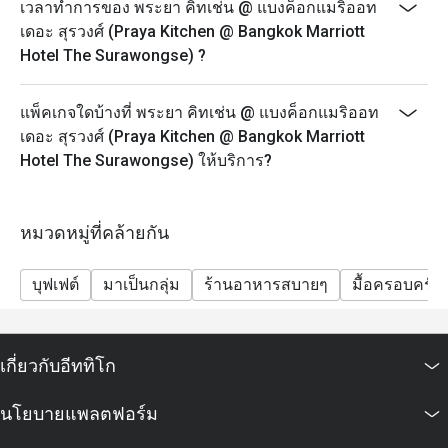
บุฟเฟ่ต์นานาชาติ พร้อมไฮไลท์อาหารทะเล เนื้อย่าง และ
เวลาทำการของ พระยา คิทเช่น @ แบงค็อกแมริออท
อาหารไทยจานเด่น รวมถึงเครื่องดื่มไม่มีแอลกอฮอล์
เดอะ สุรวงศ์ (Praya Kitchen @ Bangkok Marriott
ราคา: 2,088++ บาท (สุทธิ 2,458 บาท)
Hotel The Surawongse) ?
สิทธิพิเศษสำหรับเจ้าของวันเกิด: รับฟรี! เค้กวันเกิดขนาด
0.5 ปอนด์ เมื่อมาฉลองวันเกิดที่ร้านของเรา
แพ็คเกจใดบ้างที่ พระยา คิทเช่น @ แบงค็อกแมริออท
(เงื่อนไข: กรุณาจองล่วงหน้าอย่างน้อย 24 ชั่วโมง และ
เดอะ สุรวงศ์ (Praya Kitchen @ Bangkok Marriott
ระบุข้อความ "ฉลองวันเกิด" ในรายละเอียดการจอง)
Hotel The Surawongse) ให้บริการ?
(หากทำการจองล่วงหน้าน้อยกว่า 24 ชั่วโมง จะได้รับ
เครื่องดื่มพิเศษม็อกเทล)
หมวดหมู่ที่คล้ายกัน
บุฟเฟต์
มาเป็นกลุ่ม
ร้านอาหารสบายๆ
มื้อครอบครัว
เกี่ยวกับอีททิโก
นโยบายแพลตฟอร์ม