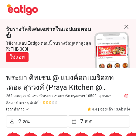
รับรางวัลพิเศษเฉพาะในแอปเลยตอน
นี้!
ใช้งานแอป Eatigo ตอนนี้ รับรางวัลมูลค่าสูงสุด
ถึงTHB 300!
ใช้แอพ
พระยา คิทเช่น @ แบงค็อกแมริออท
เดอะ สุรวงศ์ (Praya Kitchen @
Bangkok Marriott Hotel The
262 ถนนสุรวงศ์ แขวงสี่พระยา เขตบางรัก กรุงเทพฯ 10500 กรุงเทพฯ
สีลม - สาทร
บุฟเฟต์
Surawongse)
เวลาทำการ
4.4
|
จองแล้ว 13.6k ครั้ง