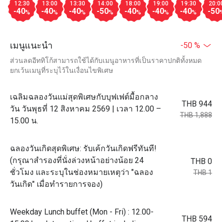
12:30
13:00
13:30
14:00
18:00
19:00
19:30
20:0
-40
-40
-40
-50
-40
-40
-40
-50
%
%
%
%
%
%
%
เมนูแนะนำ
-50 %
ส่วนลดอีททิโก้สามารถใช้ได้กับเมนูอาหารที่เป็นราคาปกติทั้งหมด
ยกเว้นเมนูที่ระบุไว้ในเงื่อนไขพิเศษ
เฉลิมฉลองวันแม่สุดพิเศษกับบุฟเฟต์มื้อกลาง
THB 944
วัน วันพุธที่ 12 สิงหาคม 2569 | เวลา 12.00 –
THB 1,888
15.00 น.
ฉลองวันเกิดสุดพิเศษ: รับเค้กวันเกิดฟรีทันที!
(กรุณาสำรองที่นั่งล่วงหน้าอย่างน้อย 24
THB 0
ชั่วโมง และระบุในช่องหมายเหตุว่า "ฉลอง
THB 1
วันเกิด" เมื่อทำรายการจอง)
Weekday Lunch buffet (Mon - Fri) : 12.00-
THB 594