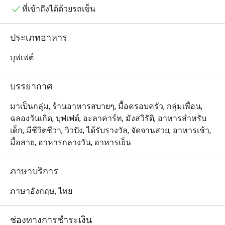
ชอบและปรุงสดใหม่เสิร์ฟร้อนๆถึงโต๊ะ

ที่เข้าถึงได้ด้วยรถเข็น
Praya Kitchen @ Bangkok Marriott Hotel The Surawongse 
ประเภทอาหาร
เป็นห้องอาหารบุฟเฟต์ชั้นนำที่โดดเด่นด้วยอาหารไทย
รสชาติต้นตำรับและอาหารทะเลนานาชาติระดับพรีเมียม ตั้ง
บุฟเฟต์
อยู่บน ชั้น 3 ของโรงแรม แบงค็อก แมริออท เดอะ สุรวงศ์ 
บน ถนนสุรวงศ์ ใกล้กับ วัดแขก บรรยากาศภายในร้านมี
บรรยากาศ
ความคึกคักและหรูหรา เหมาะอย่างยิ่งสำหรับการสังสรรค์
ในครอบครัว การรวมตัวของกลุ่มเพื่อน หรือมื้ออาหาร
มาเป็นกลุ่ม, ร้านอาหารสบายๆ, มื้อครอบครัว, กลุ่มเพื่อน,
สำหรับเด็กๆ

ฉลองวันเกิด, บุฟเฟต์, อะลาคาร์ท, มังสวิรัติ, อาหารสำหรับ
เด็ก, มีชีวิตชีวา, วิวปัง, ได้รับรางวัล, จัดจานสวย, อาหารเช้า,
ร้านนี้มีชื่อเสียงอย่างมากเรื่อง อาหารทะเลสดใหม่ (Seafood 
มื้อสาย, อาหารกลางวัน, อาหารเย็น
on ice) และสเตชันปรุงอาหารสดที่คุณสามารถเลือกวัตถุดิบ
มาให้เชฟปรุงในแบบที่ชอบได้ เมนูที่ห้ามพลาดคือ กุ้งแม่น้ำ
ภาษาบริการ
เผา ตัวโต, ซาชิมิ เกรดพรีเมียม และ ชีสเค้กซิกเนเจอร์ ที่
หลายคนยอมรับ นอกจากนี้ยังมีน้ำผลไม้สดและขนมไทยให้
ภาษาอังกฤษ, ไทย
เลือกทานอย่างจุใจ

ช่องทางการชำระเงิน