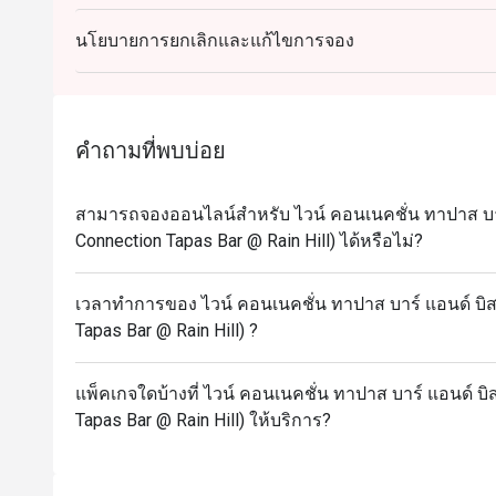
จองไว้)
นโยบายการยกเลิกและแก้ไขการจอง
- โปรโมชั่นนี้ไม่สามารถใช้ได้กับเครื่องดื่มต่างๆหร
กลางวัน ชุดกาแฟและของหวาน หรือข้อเสนอในเวลาจำกั
ราคาทั้งหมดที่แสดงในเมนูรวมภาษีมูลค่าเพิ่ม 7% แล
- กรุณาไปตรงตามเวลาเพื่อให้ได้รับสิทธิ์ที่นั่งและส่
คำถามที่พบบ่อย
ของเวลาที่ท่านจองไว้ ทางร้านจะไม่สามารถรับการจ
- ส่วนลดสามารถใช้ได้กับการรับประทานที่ร้านอาหาร
บ้านได้
สามารถจองออนไลน์สำหรับ ไวน์ คอนเนคชั่น ทาปาส บาร์
Connection Tapas Bar @ Rain Hill) ได้หรือไม่?
- หากมีการจองเป็นจำนวนมากในเย็นวันศุกร์และเสาร
นาที
- ลูกค้าสามารถสั่งอาหารได้ภายในเวลา 1 ชั่วโมงของ
เวลาทำการของ ไวน์ คอนเนคชั่น ทาปาส บาร์ แอนด์ บิส
Tapas Bar @ Rain Hill) ?
- ลูกค้าจะสามารถนั่งรับประทานอาหารภายในร้านได้ไม่
แพ็คเกจใดบ้างที่ ไวน์ คอนเนคชั่น ทาปาส บาร์ แอนด์ บิ
Tapas Bar @ Rain Hill) ให้บริการ?