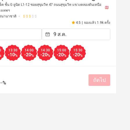
)
จ็ค ชั้น G ยูนิต L1-12 ซอยสุขุมวิท 47 ถนนสุขุมวิท แขวงคลองตันเหนือ
ุงเทพฯ
รนานาชาติ
4.5
|
จองแล้ว 1.9k ครั้ง
0
13:30
14:00
14:30
15:00
15:30
-10
-20
-20
-20
-20
%
%
%
%
%
%
K*****n
ถัดไป
K
--%
20 ก.ย. 2567
14 ส.ค. 2
 บริการดีมากๆ
My go-to restaurant! 
มีประโยชน์ (0)