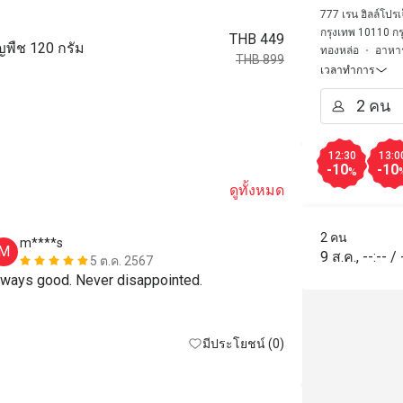
Rain Hill
777 เรน ฮิลล์โปรเ
กรุงเทพ 10110 กร
THB 449
ัญพืช 120 กรัม
ทองหล่อ
อาหา
THB 899
เวลาทำการ
12:30
13:0
-10
-10
%
ดูทั้งหมด
2 คน
m****s
K*****a
M
K
9 ส.ค.
,
--:--
/
5 ต.ค. 2567
lways good. Never disappointed.
อร่อยมากค่ะ
มีประโยชน์ (0)