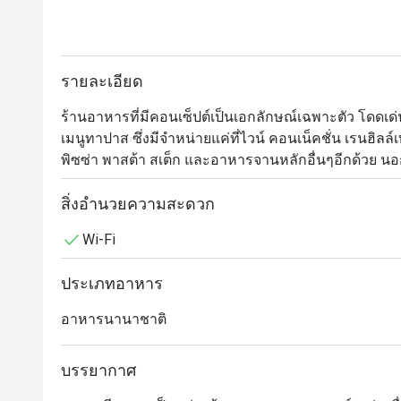
รายละเอียด
ร้านอาหารที่มีคอนเซ็ปต์เป็นเอกลักษณ์เฉพาะตัว โด
เมนูทาปาส ซึ่งมีจำหน่ายแค่ที่ไวน์ คอนเน็คชั่น เรนฮิลล
พิซซ่า พาสต้า สเต็ก และอาหารจานหลักอื่นๆอีกด้วย นอกจา
เพิ่มรสชาติให้กับมื้ออาหารของคุณ และที่พิเศษไปกว่านั้น
เลือกชมไวน์ด้วยตนเองอีกด้วย
สิ่งอำนวยความสะดวก
Wi-Fi
ประเภทอาหาร
อาหารนานาชาติ
บรรยากาศ