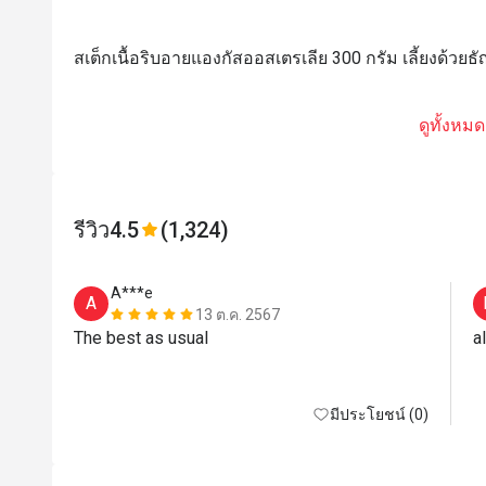
สเต็กเนื้อริบอายแองกัสออสเตรเลีย 300 กรัม เลี้ยงด้วยธ
ดูทั้งหมด
รีวิว
4.5
(1,324)
A***e
A
13 ต.ค. 2567
The best as usual 
a
มีประโยชน์ (0)