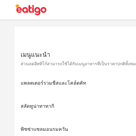
เมนูแนะนำ
ส่วนลดอีททิโก้สามารถใช้ได้กับเมนูอาหารที่เป็นราคาปกติทั้งหมด 
แพลตเตอร์รวมชีสและโคล์ดคัท
สลัดทูน่าทาทากิ
พิซซ่าแซลมอนรมควัน