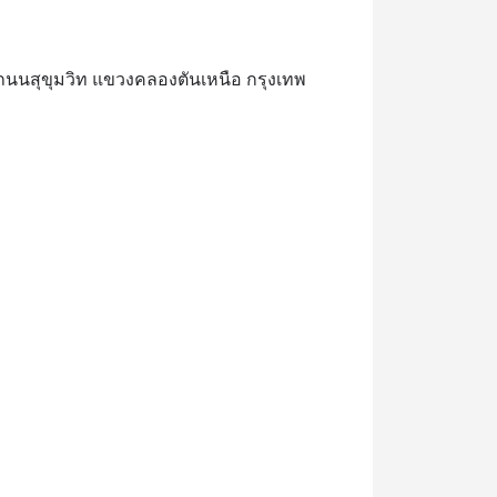
47 ถนนสุขุมวิท แขวงคลองตันเหนือ กรุงเทพ