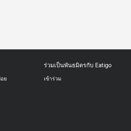
อาหารชุด
อะลาคาร์ท
มังสวิรัติ
ปราศจากกลูเตน
ค็อกเ
ร่วมเป็นพันธมิตรกับ Eatigo
่อย
เข้าร่วม