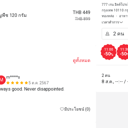
Rain Hill
777 เรน ฮิลล์โปรเ
กรุงเทพ 10110 กร
THB 449
ัญพืช 120 กรัม
ทองหล่อ
อาหา
THB 899
เวลาทำการ
11:00
11:3
-50
-50
%
ดูทั้งหมด
2 คน
m****s
K*****a
M
K
8 ส.ค.
,
--:--
/
5 ต.ค. 2567
lways good. Never disappointed.
อร่อยมากค่ะ
มีประโยชน์ (0)