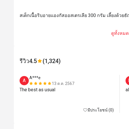
สเต็กเนื้อริบอายแองกัสออสเตรเลีย 300 กรัม เลี้ยงด้วยธ
ดูทั้งหมด
รีวิว
4.5
(1,324)
A***e
A
13 ต.ค. 2567
The best as usual 
a
มีประโยชน์ (0)