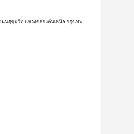
47 ถนนสุขุมวิท แขวงคลองตันเหนือ กรุงเทพ