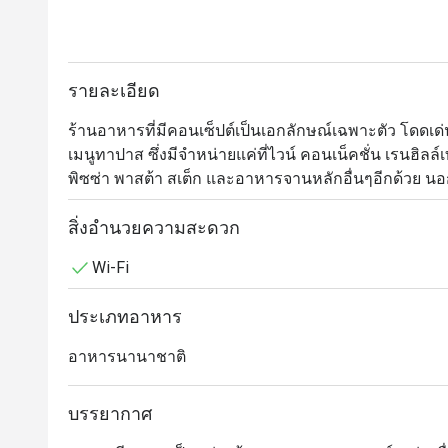
รายละเอียด
ร้านอาหารที่มีคอนเซ็ปต์เป็นเอกลักษณ์เฉพาะตัว โด
เมนูทาปาส ซึ่งมีจำหน่ายแค่ที่ไวน์ คอนเน็คชั่น เรนฮิลล
พิซซ่า พาสต้า สเต็ก และอาหารจานหลักอื่นๆอีกด้วย นอกจา
เพิ่มรสชาติให้กับมื้ออาหารของคุณ และที่พิเศษไปกว่านั้น
เลือกชมไวน์ด้วยตนเองอีกด้วย
สิ่งอำนวยความสะดวก
Wi-Fi
ประเภทอาหาร
อาหารนานาชาติ
บรรยากาศ