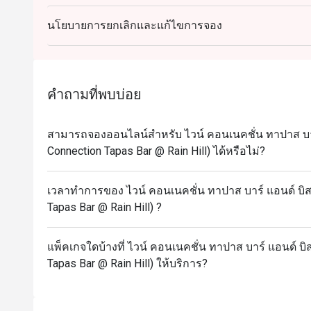
จองไว้)
นโยบายการยกเลิกและแก้ไขการจอง
- โปรโมชั่นนี้ไม่สามารถใช้ได้กับเครื่องดื่มต่างๆหร
กลางวัน ชุดกาแฟและของหวาน หรือข้อเสนอในเวลาจำกั
ราคาทั้งหมดที่แสดงในเมนูรวมภาษีมูลค่าเพิ่ม 7% แล
- กรุณาไปตรงตามเวลาเพื่อให้ได้รับสิทธิ์ที่นั่งและส่
คำถามที่พบบ่อย
ของเวลาที่ท่านจองไว้ ทางร้านจะไม่สามารถรับการจ
- ส่วนลดสามารถใช้ได้กับการรับประทานที่ร้านอาหาร
บ้านได้
สามารถจองออนไลน์สำหรับ ไวน์ คอนเนคชั่น ทาปาส บาร์
Connection Tapas Bar @ Rain Hill) ได้หรือไม่?
- หากมีการจองเป็นจำนวนมากในเย็นวันศุกร์และเสาร
นาที
- ลูกค้าสามารถสั่งอาหารได้ภายในเวลา 1 ชั่วโมงของ
เวลาทำการของ ไวน์ คอนเนคชั่น ทาปาส บาร์ แอนด์ บิส
Tapas Bar @ Rain Hill) ?
- ลูกค้าจะสามารถนั่งรับประทานอาหารภายในร้านได้ไม่
แพ็คเกจใดบ้างที่ ไวน์ คอนเนคชั่น ทาปาส บาร์ แอนด์ บิ
Tapas Bar @ Rain Hill) ให้บริการ?