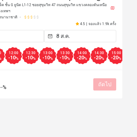
)
จ็ค ชั้น G ยูนิต L1-12 ซอยสุขุมวิท 47 ถนนสุขุมวิท แขวงคลองตันเหนือ
ุงเทพฯ
รนานาชาติ
4.5
|
จองแล้ว 1.9k ครั้ง
0
12:00
12:30
13:00
13:30
14:00
14:30
15:00
15:3
-10
-10
-10
-10
-20
-20
-20
-20
%
%
%
%
%
%
%
%
K*****n
ถัดไป
K
--%
20 ก.ย. 2567
14 ส.ค. 2
 บริการดีมากๆ
My go-to restaurant! 
มีประโยชน์ (0)