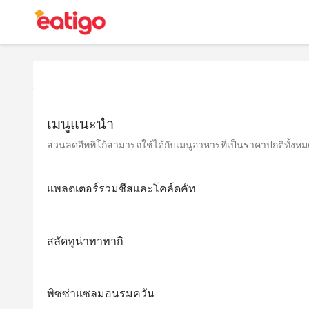
เมนูแนะนำ
ส่วนลดอีททิโก้สามารถใช้ได้กับเมนูอาหารที่เป็นราคาปกติทั้งหมด 
แพลตเตอร์รวมชีสและโคล์ดคัท
สลัดทูน่าทาทากิ
พิซซ่าแซลมอนรมควัน