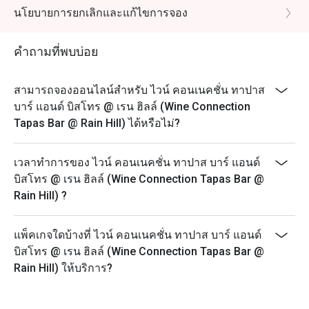
เพื่อใช้รหัสแทนเงินสดทุกการจอง และเข้ารับบริการด้วย
นโยบายการยกเลิกและแก้ไขการจอง
จำนวนคนที่น้อยกว่าที่จองไว้)
- โปรโมชั่นนี้ไม่สามารถใช้ได้กับเครื่องดื่มต่างๆหรือโปร
คำถามที่พบบ่อย
โมชั่นอื่น ๆ ของทางร้าน เช่น ชุดอาหารกลางวัน ชุด
กาแฟและของหวาน หรือข้อเสนอในเวลาจำกัด ส่วนลด
สามารถจองออนไลน์สำหรับ ไวน์ คอนเนคชั่น ทาปาส
ใช้ได้กับเมนู Alacart เท่านั้น และราคาทั้งหมดที่แสดงใน
บาร์ แอนด์ บิสโทร @ เรน ฮิลล์ (Wine Connection
เมนูรวมภาษีมูลค่าเพิ่ม 7% แล้ว แต่ยังไม่รวมค่าบริการ
Tapas Bar @ Rain Hill) ได้หรือไม่?
10%
- กรุณาไปตรงตามเวลาเพื่อให้ได้รับสิทธิ์ที่นั่งและส่วนลด
ตามที่จอง ทั้งนี้หากท่านมาถึงหลัง 30 นาทีของเวลาที่
เวลาทำการของ ไวน์ คอนเนคชั่น ทาปาส บาร์ แอนด์
ท่านจองไว้ ทางร้านจะไม่สามารถรับการจองได้
บิสโทร @ เรน ฮิลล์ (Wine Connection Tapas Bar @
Rain Hill) ?
- ส่วนลดสามารถใช้ได้กับการรับประทานที่ร้านอาหาร
เท่านั้น ไม่สามารถใช้ส่วนลดในการสั่งกลับบ้านได้
- หากมีการจองเป็นจำนวนมากในเย็นวันศุกร์และเสาร์
แพ็คเกจใดบ้างที่ ไวน์ คอนเนคชั่น ทาปาส บาร์ แอนด์
ท่านอาจต้องรอการจัดที่นั่งประมาณ 2-3 นาที
บิสโทร @ เรน ฮิลล์ (Wine Connection Tapas Bar @
Rain Hill) ให้บริการ?
- ลูกค้าสามารถสั่งอาหารได้ภายในเวลา 1 ชั่วโมงของ
เวลาที่จองไว้
- ลูกค้าจะสามารถนั่งรับประทานอาหารภายในร้านได้ไม่