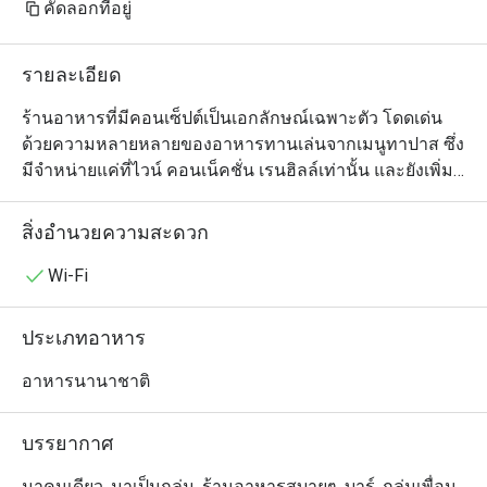
คัดลอกที่อยู่
รายละเอียด
ร้านอาหารที่มีคอนเซ็ปต์เป็นเอกลักษณ์เฉพาะตัว โดดเด่น
ด้วยความหลายหลายของอาหารทานเล่นจากเมนูทาปาส ซึ่ง
มีจำหน่ายแค่ที่ไวน์ คอนเน็คชั่น เรนฮิลล์เท่านั้น และยังเพิ่ม
ความหลากหลายด้วยเมนูพิซซ่า พาสต้า สเต็ก และอาหาร
จานหลักอื่นๆอีกด้วย นอกจากนี้ยังมีค็อกเทล สุรา และ เบียร์
สิ่งอำนวยความสะดวก
นำเข้า เพื่อเพิ่มรสชาติให้กับมื้ออาหารของคุณ และที่พิเศษ
ไปกว่านั้น เรายังมีไวน์เซลล่าให้ลูกค้าได้เดินเข้าไปเลือกชม
Wi-Fi
ไวน์ด้วยตนเองอีกด้วย
ประเภทอาหาร
อาหารนานาชาติ
บรรยากาศ
มาคนเดียว, มาเป็นกลุ่ม, ร้านอาหารสบายๆ, บาร์, กลุ่มเพื่อน,