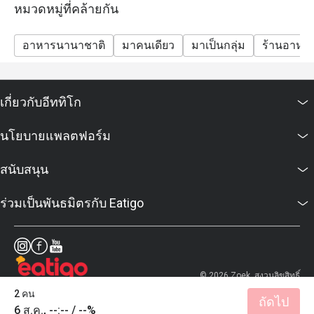
หมวดหมู่ที่คล้ายกัน
เกิน 2 ชั่วโมง หลังเวลาที่จองไว้เท่านั้น
อาหารนานาชาติ
มาคนเดียว
มาเป็นกลุ่ม
ร้านอาหา
เกี่ยวกับอีททิโก
นโยบายแพลตฟอร์ม
สนับสนุน
ร่วมเป็นพันธมิตรกับ Eatigo
© 2026 Zoek. สงวนลิขสิทธิ์
2 คน
ถัดไป
6 ส.ค., --:-- / --%