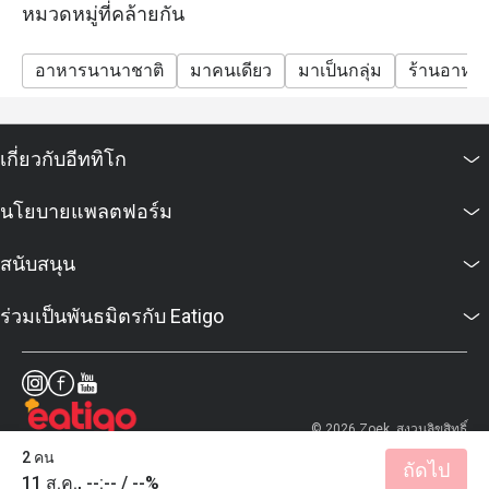
หมวดหมู่ที่คล้ายกัน
เกิน 2 ชั่วโมง หลังเวลาที่จองไว้เท่านั้น
อาหารนานาชาติ
มาคนเดียว
มาเป็นกลุ่ม
ร้านอาหา
เกี่ยวกับอีททิโก
นโยบายแพลตฟอร์ม
สนับสนุน
ร่วมเป็นพันธมิตรกับ Eatigo
© 2026 Zoek. สงวนลิขสิทธิ์
2 คน
ถัดไป
11 ส.ค., --:-- / --%