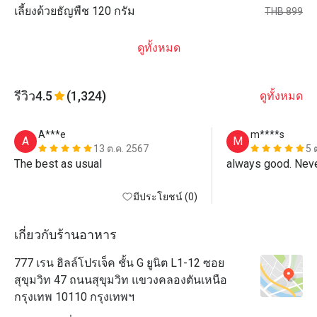
เลี้ยงด้วยธัญพืช 120 กรัม
THB 899
ดูทั้งหมด
รีวิว
4.5
(1,324)
ดูทั้งหมด
A***e
m****s
A
M
13 ต.ค. 2567
5 
The best as usual 
always good. Neve
มีประโยชน์ (0)
เกี่ยวกับร้านอาหาร
777 เรน ฮิลล์โปรเจ็ค ชั้น G ยูนิต L1-12 ซอย
สุขุมวิท 47 ถนนสุขุมวิท แขวงคลองตันเหนือ
กรุงเทพ 10110 กรุงเทพฯ