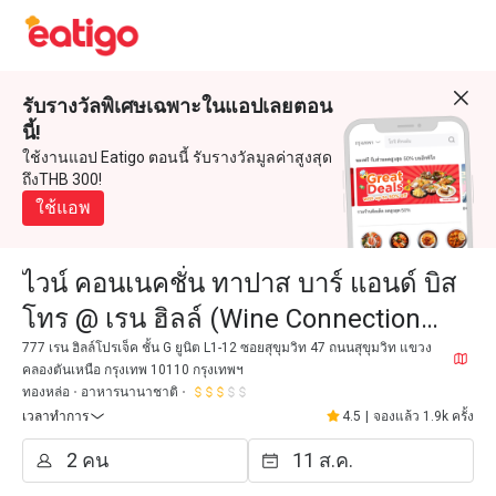
รับรางวัลพิเศษเฉพาะในแอปเลยตอน
นี้!
ใช้งานแอป Eatigo ตอนนี้ รับรางวัลมูลค่าสูงสุด
ถึงTHB 300!
ใช้แอพ
ไวน์ คอนเนคชั่น ทาปาส บาร์ แอนด์ บิส
โทร @ เรน ฮิลล์ (Wine Connection
Tapas Bar @ Rain Hill)
777 เรน ฮิลล์โปรเจ็ค ชั้น G ยูนิต L1-12 ซอยสุขุมวิท 47 ถนนสุขุมวิท แขวง
คลองตันเหนือ กรุงเทพ 10110 กรุงเทพฯ
ทองหล่อ
อาหารนานาชาติ
เวลาทำการ
4.5
|
จองแล้ว 1.9k ครั้ง