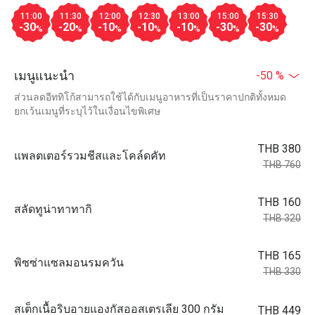
11:00
11:30
12:00
12:30
13:00
15:00
15:30
-30
-20
-10
-10
-10
-30
-30
%
%
%
%
%
%
%
เมนูแนะนำ
-50 %
ส่วนลดอีททิโก้สามารถใช้ได้กับเมนูอาหารที่เป็นราคาปกติทั้งหมด
ยกเว้นเมนูที่ระบุไว้ในเงื่อนไขพิเศษ
THB 380
แพลตเตอร์รวมชีสและโคล์ดคัท
THB 760
THB 160
สลัดทูน่าทาทากิ
THB 320
THB 165
พิซซ่าแซลมอนรมควัน
THB 330
สเต็กเนื้อริบอายแองกัสออสเตรเลีย 300 กรัม
THB 449