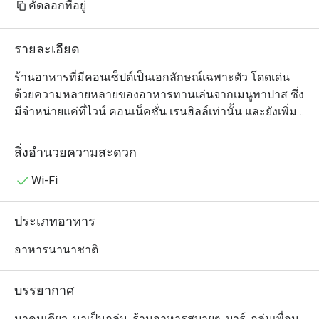
คัดลอกที่อยู่
รายละเอียด
ร้านอาหารที่มีคอนเซ็ปต์เป็นเอกลักษณ์เฉพาะตัว โดดเด่น
ด้วยความหลายหลายของอาหารทานเล่นจากเมนูทาปาส ซึ่ง
มีจำหน่ายแค่ที่ไวน์ คอนเน็คชั่น เรนฮิลล์เท่านั้น และยังเพิ่ม
ความหลากหลายด้วยเมนูพิซซ่า พาสต้า สเต็ก และอาหาร
จานหลักอื่นๆอีกด้วย นอกจากนี้ยังมีค็อกเทล สุรา และ เบียร์
สิ่งอำนวยความสะดวก
นำเข้า เพื่อเพิ่มรสชาติให้กับมื้ออาหารของคุณ และที่พิเศษ
ไปกว่านั้น เรายังมีไวน์เซลล่าให้ลูกค้าได้เดินเข้าไปเลือกชม
Wi-Fi
ไวน์ด้วยตนเองอีกด้วย
ประเภทอาหาร
อาหารนานาชาติ
บรรยากาศ
มาคนเดียว, มาเป็นกลุ่ม, ร้านอาหารสบายๆ, บาร์, กลุ่มเพื่อน,