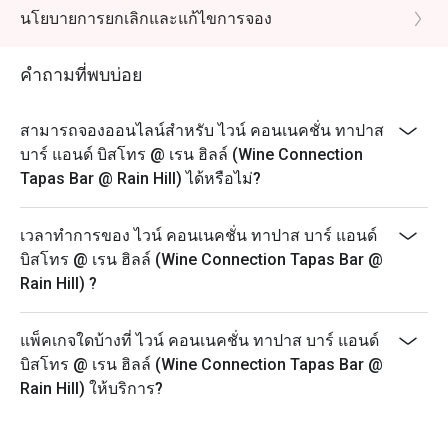
เพื่อใช้รหัสแทนเงินสดทุกการจอง และเข้ารับบริการด้วย
นโยบายการยกเลิกและแก้ไขการจอง
จำนวนคนที่น้อยกว่าที่จองไว้)
- โปรโมชั่นนี้ไม่สามารถใช้ได้กับเครื่องดื่มต่างๆหรือโปร
คำถามที่พบบ่อย
โมชั่นอื่น ๆ ของทางร้าน เช่น ชุดอาหารกลางวัน ชุด
กาแฟและของหวาน หรือข้อเสนอในเวลาจำกัด ส่วนลด
สามารถจองออนไลน์สำหรับ ไวน์ คอนเนคชั่น ทาปาส
ใช้ได้กับเมนู Alacart เท่านั้น และราคาทั้งหมดที่แสดงใน
บาร์ แอนด์ บิสโทร @ เรน ฮิลล์ (Wine Connection
เมนูรวมภาษีมูลค่าเพิ่ม 7% แล้ว แต่ยังไม่รวมค่าบริการ
Tapas Bar @ Rain Hill) ได้หรือไม่?
10%
- กรุณาไปตรงตามเวลาเพื่อให้ได้รับสิทธิ์ที่นั่งและส่วนลด
ตามที่จอง ทั้งนี้หากท่านมาถึงหลัง 30 นาทีของเวลาที่
เวลาทำการของ ไวน์ คอนเนคชั่น ทาปาส บาร์ แอนด์
ท่านจองไว้ ทางร้านจะไม่สามารถรับการจองได้
บิสโทร @ เรน ฮิลล์ (Wine Connection Tapas Bar @
Rain Hill) ?
- ส่วนลดสามารถใช้ได้กับการรับประทานที่ร้านอาหาร
เท่านั้น ไม่สามารถใช้ส่วนลดในการสั่งกลับบ้านได้
- หากมีการจองเป็นจำนวนมากในเย็นวันศุกร์และเสาร์
แพ็คเกจใดบ้างที่ ไวน์ คอนเนคชั่น ทาปาส บาร์ แอนด์
ท่านอาจต้องรอการจัดที่นั่งประมาณ 2-3 นาที
บิสโทร @ เรน ฮิลล์ (Wine Connection Tapas Bar @
Rain Hill) ให้บริการ?
- ลูกค้าสามารถสั่งอาหารได้ภายในเวลา 1 ชั่วโมงของ
เวลาที่จองไว้
- ลูกค้าจะสามารถนั่งรับประทานอาหารภายในร้านได้ไม่