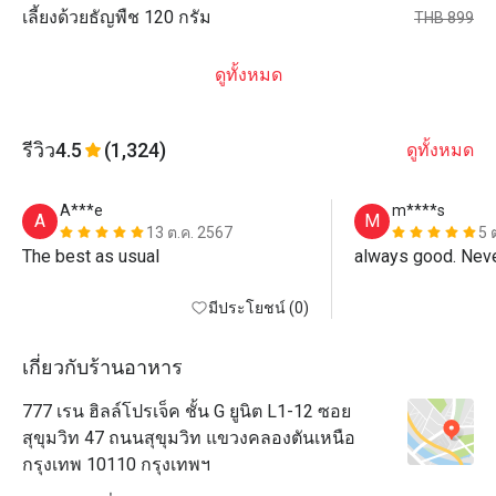
เลี้ยงด้วยธัญพืช 120 กรัม
THB 899
ดูทั้งหมด
รีวิว
4.5
(1,324)
ดูทั้งหมด
A***e
m****s
A
M
13 ต.ค. 2567
5 
The best as usual 
always good. Neve
มีประโยชน์ (0)
เกี่ยวกับร้านอาหาร
777 เรน ฮิลล์โปรเจ็ค ชั้น G ยูนิต L1-12 ซอย
สุขุมวิท 47 ถนนสุขุมวิท แขวงคลองตันเหนือ
กรุงเทพ 10110 กรุงเทพฯ