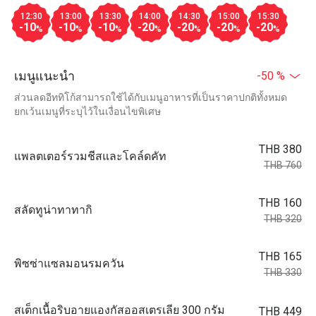
12:30
13:00
13:30
14:00
14:30
15:00
15:30
-10
-10
-10
-20
-20
-20
-20
%
%
%
%
%
%
%
เมนูแนะนำ
-50 %
ส่วนลดอีททิโก้สามารถใช้ได้กับเมนูอาหารที่เป็นราคาปกติทั้งหมด
ยกเว้นเมนูที่ระบุไว้ในเงื่อนไขพิเศษ
THB 380
แพลตเตอร์รวมชีสและโคล์ดคัท
THB 760
THB 160
สลัดทูน่าทาทากิ
THB 320
THB 165
พิซซ่าแซลมอนรมควัน
THB 330
สเต็กเนื้อริบอายแองกัสออสเตรเลีย 300 กรัม
THB 449