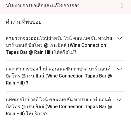
เพื่อใช้รหัสแทนเงินสดทุกการจอง และเข้ารับบริการด้วย
นโยบายการยกเลิกและแก้ไขการจอง
จำนวนคนที่น้อยกว่าที่จองไว้)
- โปรโมชั่นนี้ไม่สามารถใช้ได้กับเครื่องดื่มต่างๆหรือโปร
คำถามที่พบบ่อย
โมชั่นอื่น ๆ ของทางร้าน เช่น ชุดอาหารกลางวัน ชุด
กาแฟและของหวาน หรือข้อเสนอในเวลาจำกัด ส่วนลด
สามารถจองออนไลน์สำหรับ ไวน์ คอนเนคชั่น ทาปาส
ใช้ได้กับเมนู Alacart เท่านั้น และราคาทั้งหมดที่แสดงใน
บาร์ แอนด์ บิสโทร @ เรน ฮิลล์ (Wine Connection
เมนูรวมภาษีมูลค่าเพิ่ม 7% แล้ว แต่ยังไม่รวมค่าบริการ
Tapas Bar @ Rain Hill) ได้หรือไม่?
10%
- กรุณาไปตรงตามเวลาเพื่อให้ได้รับสิทธิ์ที่นั่งและส่วนลด
ตามที่จอง ทั้งนี้หากท่านมาถึงหลัง 30 นาทีของเวลาที่
เวลาทำการของ ไวน์ คอนเนคชั่น ทาปาส บาร์ แอนด์
ท่านจองไว้ ทางร้านจะไม่สามารถรับการจองได้
บิสโทร @ เรน ฮิลล์ (Wine Connection Tapas Bar @
Rain Hill) ?
- ส่วนลดสามารถใช้ได้กับการรับประทานที่ร้านอาหาร
เท่านั้น ไม่สามารถใช้ส่วนลดในการสั่งกลับบ้านได้
- หากมีการจองเป็นจำนวนมากในเย็นวันศุกร์และเสาร์
แพ็คเกจใดบ้างที่ ไวน์ คอนเนคชั่น ทาปาส บาร์ แอนด์
ท่านอาจต้องรอการจัดที่นั่งประมาณ 2-3 นาที
บิสโทร @ เรน ฮิลล์ (Wine Connection Tapas Bar @
Rain Hill) ให้บริการ?
- ลูกค้าสามารถสั่งอาหารได้ภายในเวลา 1 ชั่วโมงของ
เวลาที่จองไว้
- ลูกค้าจะสามารถนั่งรับประทานอาหารภายในร้านได้ไม่