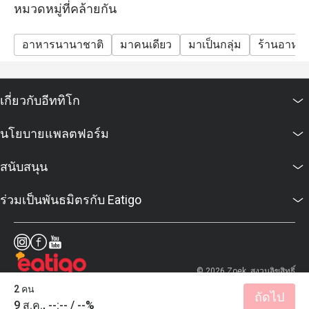
หมวดหมู่ที่คล้ายกัน
เกิน 2 ชั่วโมง หลังเวลาที่จองไว้เท่านั้น
อาหารนานาชาติ
มาคนเดียว
มาเป็นกลุ่ม
ร้านอาหา
เกี่ยวกับอีททิโก
นโยบายแพลตฟอร์ม
สนับสนุน
ร่วมเป็นพันธมิตรกับ Eatigo
© 2026 Zoek. สงวนลิขสิทธิ์
2 คน
ถัดไป
9 ส.ค., --:-- / --%