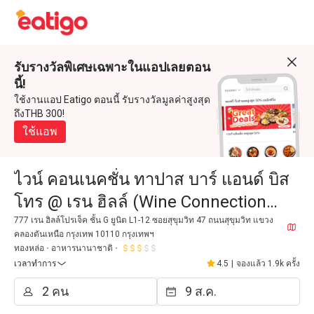
รับรางวัลพิเศษเฉพาะในแอปเลยตอน
นี้!
ใช้งานแอป Eatigo ตอนนี้ รับรางวัลมูลค่าสูงสุด
ถึงTHB 300!
ใช้แอพ
ไวน์ คอนเนคชั่น ทาปาส บาร์ แอนด์ บิส
โทร @ เรน ฮิลล์ (Wine Connection
Tapas Bar @ Rain Hill)
777 เรน ฮิลล์โปรเจ็ค ชั้น G ยูนิต L1-12 ซอยสุขุมวิท 47 ถนนสุขุมวิท แขวง
คลองตันเหนือ กรุงเทพ 10110 กรุงเทพฯ
ทองหล่อ
อาหารนานาชาติ
เวลาทำการ
4.5
|
จองแล้ว 1.9k ครั้ง