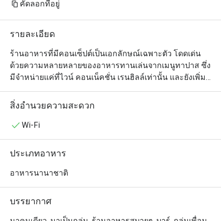
คัดลอกที่อยู่
รายละเอียด
ร้านอาหารที่มีคอนเซ็ปต์เป็นเอกลักษณ์เฉพาะตัว โดดเด่น
ด้วยความหลายหลายของอาหารทานเล่นจากเมนูทาปาส ซึ่ง
มีจำหน่ายแค่ที่ไวน์ คอนเน็คชั่น เรนฮิลล์เท่านั้น และยังเพิ่ม
ความหลากหลายด้วยเมนูพิซซ่า พาสต้า สเต็ก และอาหาร
จานหลักอื่นๆอีกด้วย นอกจากนี้ยังมีค็อกเทล สุรา และ เบียร์
สิ่งอำนวยความสะดวก
นำเข้า เพื่อเพิ่มรสชาติให้กับมื้ออาหารของคุณ และที่พิเศษ
ไปกว่านั้น เรายังมีไวน์เซลล่าให้ลูกค้าได้เดินเข้าไปเลือกชม
Wi-Fi
ไวน์ด้วยตนเองอีกด้วย
ประเภทอาหาร
อาหารนานาชาติ
บรรยากาศ
มาคนเดียว, มาเป็นกลุ่ม, ร้านอาหารสบายๆ, บาร์, กลุ่มเพื่อน,