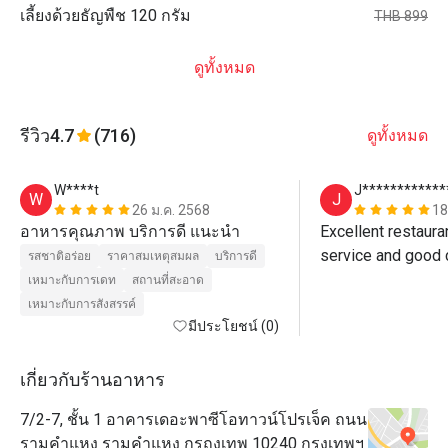
เลี้ยงด้วยธัญพืช 120 กรัม
THB 899
ดูทั้งหมด
รีวิว
4.7
(716)
ดูทั้งหมด
W****t
J************
W
J
26 ม.ค. 2568
18
อาหารคุณภาพ บริการดี แนะนำ
Excellent restauran
service and good 
รสชาติอร่อย
ราคาสมเหตุสมผล
บริการดี
เหมาะกับการเดท
สถานที่สะอาด
เหมาะกับการสังสรรค์
มีประโยชน์ (0)
เกี่ยวกับร้านอาหาร
7/2-7, ชั้น 1 อาคารเดอะพาซีโอทาวน์โปรเจ็ค ถนน
รามคำแหง รามคำแหง กรถงเทพ 10240 กรุงเทพฯ