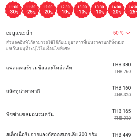
11:00
11:30
12:00
12:30
13:00
13:30
14:00
14:3
-30
-25
-20
-10
-10
-10
-20
-25
%
%
%
%
%
%
%
เมนูแนะนำ
-50 %
ส่วนลดอีททิโก้สามารถใช้ได้กับเมนูอาหารที่เป็นราคาปกติทั้งหมด
ยกเว้นเมนูที่ระบุไว้ในเงื่อนไขพิเศษ
THB 380
แพลตเตอร์รวมชีสและโคล์ดคัท
THB 760
THB 160
สลัดทูน่าทาทากิ
THB 320
THB 165
พิซซ่าแซลมอนรมควัน
THB 330
สเต็กเนื้อริบอายแองกัสออสเตรเลีย 300 กรัม
THB 449