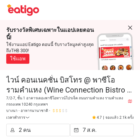
รับรางวัลพิเศษเฉพาะในแอปเลยตอน
นี้!
ใช้งานแอป Eatigo ตอนนี้ รับรางวัลมูลค่าสูงสุด
ถึงTHB 300!
ใช้แอพ
ไวน์ คอนเนคชั่น บิสโทร @ พาซีโอ
รามคำแหง (Wine Connection Bistro @
The Paseo Ramkamhaeng)
7/2-7, ชั้น 1 อาคารเดอะพาซีโอทาวน์โปรเจ็ค ถนนรามคำแหง รามคำแหง
กรถงเทพ 10240 กรุงเทพฯ
บางนา
อาหารนานาชาติ
เวลาทำการ
4.7
|
จองแล้ว 2.1k ครั้ง