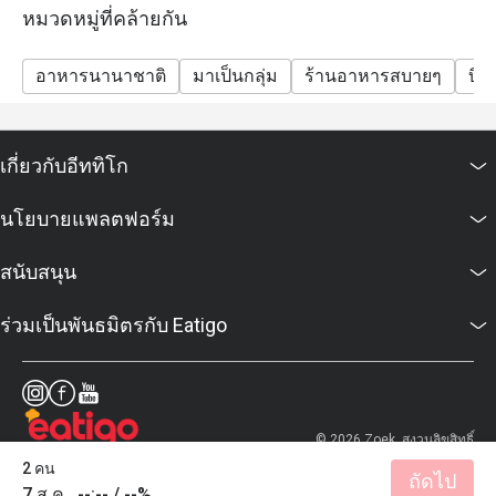
หมวดหมู่ที่คล้ายกัน
อาหารนานาชาติ
มาเป็นกลุ่ม
ร้านอาหารสบายๆ
บิส
เกี่ยวกับอีททิโก
นโยบายแพลตฟอร์ม
สนับสนุน
ร่วมเป็นพันธมิตรกับ Eatigo
© 2026 Zoek. สงวนลิขสิทธิ์
2 คน
ถัดไป
7 ส.ค., --:-- / --%