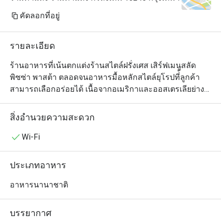
คัดลอกที่อยู่
รายละเอียด
ร้านอาหารที่เน้นตกแต่งร้านสไตล์ฝรั่งเศส เสิร์ฟเมนูสลัด 
พิซซ่า พาสต้า ตลอดจนอาหารมื้อหลักสไตล์ยุโรปที่้ลูกค้า
สามารถเลือกอร่อยได้ เนื้อจากอเมริกาและออสเตรเลียย่าง
ถ่านเป็นเมนูที่พลาดไม่ได้ของที่นี่ อีกทั้งยังมีเมนูพิเศษที่ลูกค้า
สามารถแชร์กันได้ เพื่อเพิ่มบรรยากาศให้มีความสนุกกับการ
สิ่งอำนวยความสะดวก
รับประทานอาหารมากยิ่งขึ้น

Wi-Fi
ประเภทอาหาร
อาหารนานาชาติ
บรรยากาศ