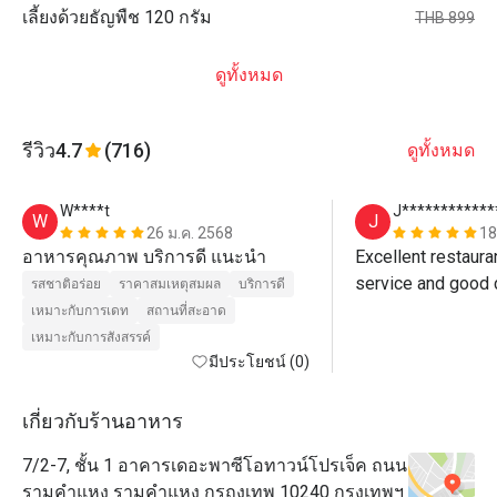
เลี้ยงด้วยธัญพืช 120 กรัม
THB 899
ดูทั้งหมด
รีวิว
4.7
(716)
ดูทั้งหมด
W****t
J************
W
J
26 ม.ค. 2568
18
อาหารคุณภาพ บริการดี แนะนำ
Excellent restauran
service and good 
รสชาติอร่อย
ราคาสมเหตุสมผล
บริการดี
เหมาะกับการเดท
สถานที่สะอาด
เหมาะกับการสังสรรค์
มีประโยชน์ (0)
เกี่ยวกับร้านอาหาร
7/2-7, ชั้น 1 อาคารเดอะพาซีโอทาวน์โปรเจ็ค ถนน
รามคำแหง รามคำแหง กรถงเทพ 10240 กรุงเทพฯ