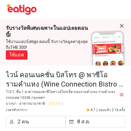
รับรางวัลพิเศษเฉพาะในแอปเลยตอน
นี้!
ใช้งานแอป Eatigo ตอนนี้ รับรางวัลมูลค่าสูงสุด
ถึงTHB 300!
ใช้แอพ
ไวน์ คอนเนคชั่น บิสโทร @ พาซีโอ
รามคำแหง (Wine Connection Bistro @
The Paseo Ramkamhaeng)
7/2-7, ชั้น 1 อาคารเดอะพาซีโอทาวน์โปรเจ็ค ถนนรามคำแหง รามคำแหง
กรถงเทพ 10240 กรุงเทพฯ
บางนา
อาหารนานาชาติ
เวลาทำการ
4.7
|
จองแล้ว 2.1k ครั้ง