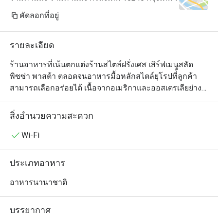
คัดลอกที่อยู่
รายละเอียด
ร้านอาหารที่เน้นตกแต่งร้านสไตล์ฝรั่งเศส เสิร์ฟเมนูสลัด 
พิซซ่า พาสต้า ตลอดจนอาหารมื้อหลักสไตล์ยุโรปที่้ลูกค้า
สามารถเลือกอร่อยได้ เนื้อจากอเมริกาและออสเตรเลียย่าง
ถ่านเป็นเมนูที่พลาดไม่ได้ของที่นี่ อีกทั้งยังมีเมนูพิเศษที่ลูกค้า
สามารถแชร์กันได้ เพื่อเพิ่มบรรยากาศให้มีความสนุกกับการ
สิ่งอำนวยความสะดวก
รับประทานอาหารมากยิ่งขึ้น

Wi-Fi
ประเภทอาหาร
อาหารนานาชาติ
บรรยากาศ