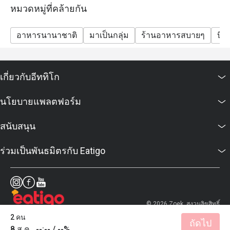
หมวดหมู่ที่คล้ายกัน
อาหารนานาชาติ
มาเป็นกลุ่ม
ร้านอาหารสบายๆ
บิส
เกี่ยวกับอีททิโก
นโยบายแพลตฟอร์ม
สนับสนุน
ร่วมเป็นพันธมิตรกับ Eatigo
© 2026 Zoek. สงวนลิขสิทธิ์
2 คน
ถัดไป
8 ส.ค., --:-- / --%