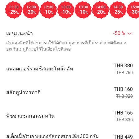
11:30
12:00
12:30
13:00
13:30
14:00
14:30
15:0
-25
-20
-10
-10
-10
-20
-25
-30
%
%
%
%
%
%
%
เมนูแนะนำ
-50 %
ส่วนลดอีททิโก้สามารถใช้ได้กับเมนูอาหารที่เป็นราคาปกติทั้งหมด
ยกเว้นเมนูที่ระบุไว้ในเงื่อนไขพิเศษ
THB 380
แพลตเตอร์รวมชีสและโคล์ดคัท
THB 760
THB 160
สลัดทูน่าทาทากิ
THB 320
THB 165
พิซซ่าแซลมอนรมควัน
THB 330
สเต็กเนื้อริบอายแองกัสออสเตรเลีย 300 กรัม
THB 449