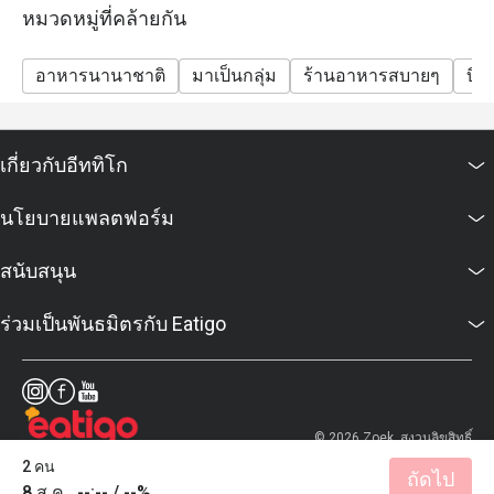
หมวดหมู่ที่คล้ายกัน
อาหารนานาชาติ
มาเป็นกลุ่ม
ร้านอาหารสบายๆ
บิส
เกี่ยวกับอีททิโก
นโยบายแพลตฟอร์ม
สนับสนุน
ร่วมเป็นพันธมิตรกับ Eatigo
© 2026 Zoek. สงวนลิขสิทธิ์
2 คน
ถัดไป
8 ส.ค., --:-- / --%