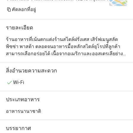
คัดลอกที่อยู่
รายละเอียด
ร้านอาหารที่เน้นตกแต่งร้านสไตล์ฝรั่งเศส เสิร์ฟเมนูสลัด 
พิซซ่า พาสต้า ตลอดจนอาหารมื้อหลักสไตล์ยุโรปที่้ลูกค้า
สามารถเลือกอร่อยได้ เนื้อจากอเมริกาและออสเตรเลียย่าง
ถ่านเป็นเมนูที่พลาดไม่ได้ของที่นี่ อีกทั้งยังมีเมนูพิเศษที่ลูกค้า
สามารถแชร์กันได้ เพื่อเพิ่มบรรยากาศให้มีความสนุกกับการ
สิ่งอำนวยความสะดวก
รับประทานอาหารมากยิ่งขึ้น

Wi-Fi
ประเภทอาหาร
อาหารนานาชาติ
บรรยากาศ