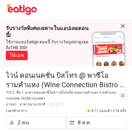
รับรางวัลพิเศษเฉพาะในแอปเลยตอน
นี้!
ใช้งานแอป Eatigo ตอนนี้ รับรางวัลมูลค่าสูงสุด
ถึงTHB 300!
ใช้แอพ
ไวน์ คอนเนคชั่น บิสโทร @ พาซีโอ
รามคำแหง (Wine Connection Bistro @
The Paseo Ramkamhaeng)
7/2-7, ชั้น 1 อาคารเดอะพาซีโอทาวน์โปรเจ็ค ถนนรามคำแหง รามคำแหง
กรถงเทพ 10240 กรุงเทพฯ
บางนา
อาหารนานาชาติ
เวลาทำการ
4.7
|
จองแล้ว 2.1k ครั้ง