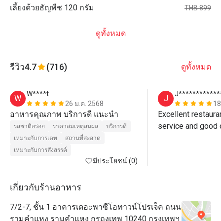
เลี้ยงด้วยธัญพืช 120 กรัม
THB 899
ดูทั้งหมด
รีวิว
4.7
(716)
ดูทั้งหมด
W****t
J************
W
J
26 ม.ค. 2568
18
อาหารคุณภาพ บริการดี แนะนำ
Excellent restauran
service and good 
รสชาติอร่อย
ราคาสมเหตุสมผล
บริการดี
เหมาะกับการเดท
สถานที่สะอาด
เหมาะกับการสังสรรค์
มีประโยชน์ (0)
เกี่ยวกับร้านอาหาร
7/2-7, ชั้น 1 อาคารเดอะพาซีโอทาวน์โปรเจ็ค ถนน
รามคำแหง รามคำแหง กรถงเทพ 10240 กรุงเทพฯ