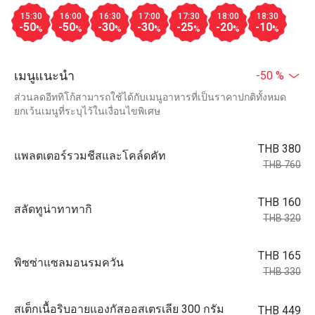
15:30
16:00
16:30
17:00
17:30
18:00
18:30
-50
-50
-30
-30
-25
-20
-10
%
%
%
%
%
%
%
เมนูแนะนำ
-50 %
ส่วนลดอีททิโก้สามารถใช้ได้กับเมนูอาหารที่เป็นราคาปกติทั้งหมด
ยกเว้นเมนูที่ระบุไว้ในเงื่อนไขพิเศษ
THB 380
แพลตเตอร์รวมชีสและโคล์ดคัท
THB 760
THB 160
สลัดทูน่าทาทากิ
THB 320
THB 165
พิซซ่าแซลมอนรมควัน
THB 330
สเต็กเนื้อริบอายแองกัสออสเตรเลีย 300 กรัม
THB 449