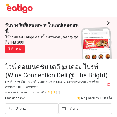
รับรางวัลพิเศษเฉพาะในแอปเลยตอน
นี้!
ใช้งานแอป Eatigo ตอนนี้ รับรางวัลมูลค่าสูงสุด
ถึงTHB 300!
ใช้แอพ
ไวน์ คอนเนคชั่น เดลี @ เดอะ ไบรท์
(Wine Connection Deli @ The Bright)
เลขที่ 15/9 ชั้น G มอลล์ B หมายเลข B G03-B04 ถนนพระราม 2 ท่าข้าม
กรุงเทพ 10150 กรุงเทพฯ
พระราม 2
อาหารนานาชาติ
เวลาทำการ
4.7
|
จองแล้ว 1.1k ครั้ง