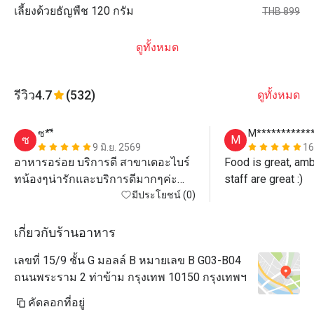
เลี้ยงด้วยธัญพืช 120 กรัม
THB 899
ดูทั้งหมด
รีวิว
4.7
(532)
ดูทั้งหมด
ซ**ี
M***********
ซ
M
9 มิ.ย. 2569
16
อาหารอร่อย บริการดี สาขาเดอะไบร์
Food is great, ambi
ทน้องๆน่ารักและบริการดีมากๆค่ะ

staff are great :)
ขอบคุณแอปetigo ทำให้เรามีมื้อ
มีประโยชน์ (0)
เกี่ยวกับร้านอาหาร
เลขที่ 15/9 ชั้น G มอลล์ B หมายเลข B G03-B04
ถนนพระราม 2 ท่าข้าม กรุงเทพ 10150 กรุงเทพฯ
คัดลอกที่อยู่