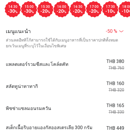
14:30
15:00
15:30
16:00
16:30
17:00
17:30
18:0
-30
-30
-20
-20
-20
-20
-10
-10
%
%
%
%
%
%
%
เมนูแนะนำ
-50 %
ส่วนลดอีททิโก้สามารถใช้ได้กับเมนูอาหารที่เป็นราคาปกติทั้งหมด
ยกเว้นเมนูที่ระบุไว้ในเงื่อนไขพิเศษ
THB 380
แพลตเตอร์รวมชีสและโคล์ดคัท
THB 760
THB 160
สลัดทูน่าทาทากิ
THB 320
THB 165
พิซซ่าแซลมอนรมควัน
THB 330
สเต็กเนื้อริบอายแองกัสออสเตรเลีย 300 กรัม
THB 449