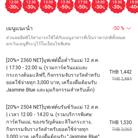
12:00
12:30
13:00
13:30
17:30
18:00
18:30
19:0
-30
-30
-50
-50
-50
-30
-30
-40
%
%
%
%
%
%
%
เมนูแนะนำ
-50 %
ส่วนลดอีททิโก้สามารถใช้ได้กับเมนูอาหารที่เป็นราคาปกติทั้งหมด
ยกเว้นเมนูที่ระบุไว้ในเงื่อนไขพิเศษ
[20%= 2360 NET]บุฟเฟต์มื้อค่ำวันแม่ 12 ส.ค.
| 17.30 - 22.00 น. (รวมการ์ดวันแม่และ
THB 1,442
กระถางต้นมะลิฟรี, กิจกรรมจับรางวัลสำหรับ
THB 2,884
ยอดใช้จ่ายทุก 3,000 บาท, เครื่องดื่มต้อนรับ
Jasmine Blue และมุมกิจกรรมสำหรับเด็ก)
[20%= 2504 NET]บุฟเฟต์บรันช์วันแม่ 12 ส.ค.
| เวลา 12.00 - 14.20 น. (รวมบริการพิเศษ:
การ์ดวันแม่, ของขวัญต้นมะลิในกระถาง,
THB 1,530
กิจกรรมจับรางวัลสำหรับยอดใช้จ่ายทุก
THB 3,060
3,000 บาท, เครื่องดื่มต้อนรับ "Jasmine Blue",