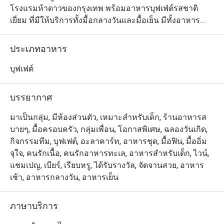
โรงแรมห้าดาวของกรุงเทพ พร้อมอาหารบุฟเฟ่ต์รสชาติ
เยี่ยม ที่มีให้บริการทั้งมื้อกลางวันและมื้อเย็น มีทั้งอาหาร
ตะวันตก อาหารไทยและอาหารเอเชียรสชาติดั้งเดิม เสิร์ฟ
จากครัวเปิด ที่แสดงการทำอาหารสดๆใหม่ๆให้ท่านได้ชม 
ประเภทอาหาร
ลองชิมรสชาติชุ่มช่ำของซี่โครงแกะ เนื้ออบ เป็ดปักกิ่ง 
หมูหัน ปลาแซลม่อนอบเกลือแบเต็มตัว ก้ามปู ของหวานรส
บุฟเฟต์
เยี่ยมหลากชนิด และอีกมากมาย 

บรรยากาศ
The Dining Room @ Grand Hyatt Erawan ให้บริการบุฟเฟ่ต์
กูร์เมต์สุดหรูสำหรับมื้อกลางวันและมื้อค่ำ ตั้งอยู่ที่ชั้น M ของ
มาเป็นกลุ่ม, มีห้องส่วนตัว, เหมาะสำหรับเด็ก, ร้านอาหารส
โรงแรม Grand Hyatt Erawan Bangkok เชื่อมต่อโดยตรงกับ 
บายๆ, มื้อครอบครัว, กลุ่มเพื่อน, โอกาสพิเศษ, ฉลองวันเกิด,
สถานีรถไฟฟ้า BTS ชิดลม โดดเด่นด้วยบรรยากาศหรูหราแต่
กิจกรรมทีม, บุฟเฟต์, อะลาคาร์ท, อาหารชุด, มื้อฟิน, มื้ออิ่ม
แสนอบอุ่น เหมาะสำหรับบรันช์ ดินเนอร์ หรือโอกาสพิเศษ 
จุใจ, คนรักเนื้อ, คนรักอาหารทะเล, อาหารสำหรับเด็ก, ไวน์,
เมนูแนะนำที่ห้ามพลาด ได้แก่ ก้ามปูนึ่งเนื้อแน่น แร็คลัมป์
แชมเปญ, เบียร์, เรียบหรู, ได้รับรางวัล, จัดจานสวย, อาหาร
ย่างสุดนุ่ม และขนมหวานหลากหลายที่รังสรรค์อย่าง
เช้า, อาหารกลางวัน, อาหารเย็น
ประณีต

ภาษาบริการ
มอบประสบการณ์ที่น่าประทับใจทั้งสำหรับคนท้องถิ่นและ