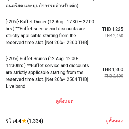
ดนตรีสด และมุมกิจกรรมสำหรับเด็ก)
[-20%} Buffet Dinner (12 Aug : 17.30 – 22.00
hrs.) **Buffet service and discounts are
THB 1,225
strictly applicable starting from the
THB 2,450
reserved time slot. [Net 20%= 2360 THB]
[-20%] Buffet Brunch (12 Aug: 12:00-
14:30hrs.) **Buffet service and discounts
THB 1,300
are strictly applicable starting from the
THB 2,600
reserved time slot. [Net 20%= 2504 THB]
Live band
ดูทั้งหมด
รีวิว
4.4
(1,334)
ดูทั้งหมด