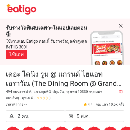
รับรางวัลพิเศษเฉพาะในแอปเลยตอน
นี้!
ใช้งานแอป Eatigo ตอนนี้ รับรางวัลมูลค่าสูงสุด
ถึงTHB 300!
ใช้แอพ
เดอะ ไดนิ่ง รูม @ แกรนด์ ไฮแอท
เอราวัณ (The Dining Room @ Grand
Hyatt Erawan)
494 ถนนราชดำริ, แขวงลุมพินี, ปทุมวัน, กรุงเทพ 10330 กรุงเทพฯ
ถนนวิทยุ
บุฟเฟต์
เวลาทำการ
4.4
|
จองแล้ว 10.5k ครั้ง