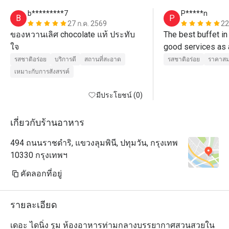
b*********7
P*****n
B
P
27 ก.ค. 2569
22
ของหวานเลิศ chocolate แท้ ประทับ
The best buffet in 
ใจ
รสชาติอร่อย
บริการดี
สถานที่สะอาด
รสชาติอร่อย
ราคาสม
เหมาะกับการสังสรรค์
มีประโยชน์ (0)
เกี่ยวกับร้านอาหาร
494 ถนนราชดำริ, แขวงลุมพินี, ปทุมวัน, กรุงเทพ
10330 กรุงเทพฯ
คัดลอกที่อยู่
รายละเอียด
เดอะ ไดนิ่ง รูม ห้องอาหารท่ามกลางบรรยากาศสวนสวยใน