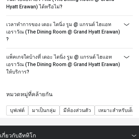
บาท, 50% = 706 บาท บาท
Hyatt Erawan) ได้หรือไม่?
• บุฟเฟ่ต์อาหารกลางวัน (วันอาทิตย์: 12:00-14:30 น.)
o ผู้ใหญ่: 100% = 3060 บาท, 30% = 2226 บาท, 40% =
เวลาทำการของ เดอะ ไดนิ่ง รูม @ แกรนด์ ไฮแอท
1947 บาท, 50% = 1669 บาท
เอราวัณ (The Dining Room @ Grand Hyatt Erawan)
o เด็ก: 100% = 1530 บาท, 30% = 1113 บาท, 40% = 974
?
บาท, 50% = 835 บาท
• บุฟเฟ่ต์อาหารเย็น (วันจันทร์-วันพฤหัสบดี: 17:30-22:00
แพ็คเกจใดบ้างที่ เดอะ ไดนิ่ง รูม @ แกรนด์ ไฮแอท
น.)
เอราวัณ (The Dining Room @ Grand Hyatt Erawan)
o ผู้ใหญ่: 100% = 2236 บาท, 30% = 1626 บาท, 40% =
ให้บริการ?
1423 บาท, 50% = 1220 บาท
o เด็ก: 100% = 1118 บาท, 30% = 813 บาท, 40% = 712
บาท 50% = 610 บาท
หมวดหมู่ที่คล้ายกัน
• บุฟเฟ่ต์อาหารค่ำ (ศุกร์-อาทิตย์: 17.30 – 22.00 น.)
บุฟเฟต์
มาเป็นกลุ่ม
มีห้องส่วนตัว
เหมาะสำหรับเด็ก
o ผู้ใหญ่: 100% = 2766 บาท, 30% = 2012 บาท, 40% =
1760 บาท, 50% = 1509 บาท
o เด็ก: 100% = 1383 บาท, 30% = 1006 บาท, 40% = 880
บาท, 50% = 754 บาท
เกี่ยวกับอีททิโก