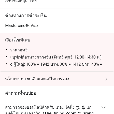
นักท่องเที่ยว เหมาะสำหรับผู้ที่มองหาบุฟเฟ่ต์คุณภาพสูง
ภาษาอังกฤษ, ไทย
พร้อมเมนูหลากหลายให้เลือกมากมาย ทั้งรสชาติ บริการ 
และทำเลที่สะดวกใกล้ BTS ชิดลม รับรองว่าจะต้องอยาก
ช่องทางการชำระเงิน
กลับมาอีกแน่นอน

Mastercard®, Visa
การจองผ่านแอปหรือเว็บไซต์ Eatigo คือวิธีที่ชาญฉลาดที่สุด
ในการรับประทานอาหาร เพียงเลือกช่วงเวลาที่ต้องการ ก็
เงื่อนไขพิเศษ
สามารถรับส่วนลดพิเศษตามช่วงเวลาได้สูงสุดถึง 50% จาก
ราคาสุทธิ:
• บุฟเฟ่ต์อาหารกลางวัน (จันทร์-ศุกร์: 12:00-14:30 น.)
o ผู้ใหญ่: 100% = 1942 บาท, 30% = 1412 บาท, 40% =
1236 บาท, 50% = 1059 บาท
o เด็ก: 100% = 971 บาท, 30% = 707 บาท, 40% = 618
นโยบายการยกเลิกและแก้ไขการจอง
บาท, 50% = 530 บาท
• บุฟเฟ่ต์อาหารกลางวัน (เสาร์: 12:00-14:30 น.)
คำถามที่พบบ่อย
o ผู้ใหญ่: 100% = 2589 บาท, 30% = 1883 บาท, 40% =
1648 บาท, 50% = 1412 บาท
สามารถจองออนไลน์สำหรับ เดอะ ไดนิ่ง รูม @ แก
o เด็ก: 100% = 1295 บาท, 30% = 942 บาท, 40% = 824
รนด์ ไฮแอท เอราวัณ (The Dining Room @ Grand