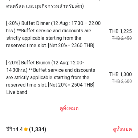
ดนตรีสด และมุมกิจกรรมสำหรับเด็ก)
[-20%} Buffet Dinner (12 Aug : 17.30 – 22.00
hrs.) **Buffet service and discounts are
THB 1,225
strictly applicable starting from the
THB 2,450
reserved time slot. [Net 20%= 2360 THB]
[-20%] Buffet Brunch (12 Aug: 12:00-
14:30hrs.) **Buffet service and discounts
THB 1,300
are strictly applicable starting from the
THB 2,600
reserved time slot. [Net 20%= 2504 THB]
Live band
ดูทั้งหมด
รีวิว
4.4
(1,334)
ดูทั้งหมด