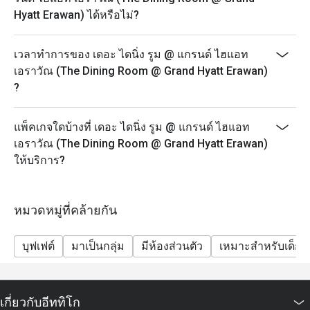
บาท, 50% = 706 บาท บาท
Hyatt Erawan) ได้หรือไม่?
• บุฟเฟ่ต์อาหารกลางวัน (วันอาทิตย์: 12:00-14:30 น.)
o ผู้ใหญ่: 100% = 3060 บาท, 30% = 2226 บาท, 40% =
เวลาทำการของ เดอะ ไดนิ่ง รูม @ แกรนด์ ไฮแอท
1947 บาท, 50% = 1669 บาท
เอราวัณ (The Dining Room @ Grand Hyatt Erawan)
o เด็ก: 100% = 1530 บาท, 30% = 1113 บาท, 40% = 974
?
บาท, 50% = 835 บาท
• บุฟเฟ่ต์อาหารเย็น (วันจันทร์-วันพฤหัสบดี: 17:30-22:00
แพ็คเกจใดบ้างที่ เดอะ ไดนิ่ง รูม @ แกรนด์ ไฮแอท
น.)
เอราวัณ (The Dining Room @ Grand Hyatt Erawan)
o ผู้ใหญ่: 100% = 2236 บาท, 30% = 1626 บาท, 40% =
ให้บริการ?
1423 บาท, 50% = 1220 บาท
o เด็ก: 100% = 1118 บาท, 30% = 813 บาท, 40% = 712
บาท 50% = 610 บาท
หมวดหมู่ที่คล้ายกัน
• บุฟเฟ่ต์อาหารค่ำ (ศุกร์-อาทิตย์: 17.30 – 22.00 น.)
บุฟเฟต์
มาเป็นกลุ่ม
มีห้องส่วนตัว
เหมาะสำหรับเด็ก
o ผู้ใหญ่: 100% = 2766 บาท, 30% = 2012 บาท, 40% =
1760 บาท, 50% = 1509 บาท
o เด็ก: 100% = 1383 บาท, 30% = 1006 บาท, 40% = 880
บาท, 50% = 754 บาท
เกี่ยวกับอีททิโก