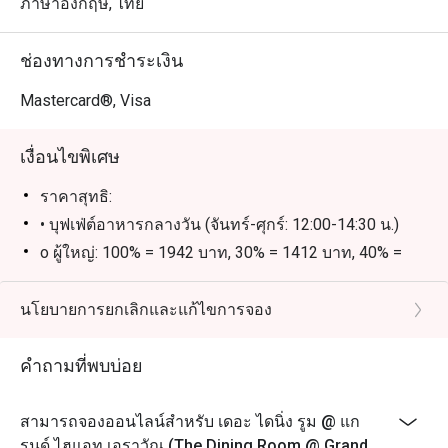
นักท่องเที่ยว เหมาะสำหรับผู้ที่มองหาบุฟเฟ่ต์คุณภาพสูง
ภาษาอังกฤษ, ไทย
พร้อมเมนูหลากหลายให้เลือกมากมาย ทั้งรสชาติ บริการ 
และทำเลที่สะดวกใกล้ BTS ชิดลม รับรองว่าจะต้องอยาก
ช่องทางการชำระเงิน
กลับมาอีกแน่นอน

Mastercard®, Visa
การจองผ่านแอปหรือเว็บไซต์ Eatigo คือวิธีที่ชาญฉลาดที่สุด
ในการรับประทานอาหาร เพียงเลือกช่วงเวลาที่ต้องการ ก็
เงื่อนไขพิเศษ
สามารถรับส่วนลดพิเศษตามช่วงเวลาได้สูงสุดถึง 50% จาก
ราคาสุทธิ:
• บุฟเฟ่ต์อาหารกลางวัน (จันทร์-ศุกร์: 12:00-14:30 น.)
o ผู้ใหญ่: 100% = 1942 บาท, 30% = 1412 บาท, 40% =
1236 บาท, 50% = 1059 บาท
o เด็ก: 100% = 971 บาท, 30% = 707 บาท, 40% = 618
นโยบายการยกเลิกและแก้ไขการจอง
บาท, 50% = 530 บาท
• บุฟเฟ่ต์อาหารกลางวัน (เสาร์: 12:00-14:30 น.)
คำถามที่พบบ่อย
o ผู้ใหญ่: 100% = 2589 บาท, 30% = 1883 บาท, 40% =
1648 บาท, 50% = 1412 บาท
สามารถจองออนไลน์สำหรับ เดอะ ไดนิ่ง รูม @ แก
o เด็ก: 100% = 1295 บาท, 30% = 942 บาท, 40% = 824
รนด์ ไฮแอท เอราวัณ (The Dining Room @ Grand