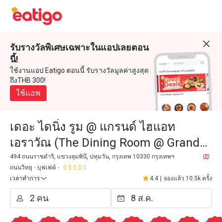
รับรางวัลพิเศษเฉพาะในแอปเลยตอน
นี้!
ใช้งานแอป Eatigo ตอนนี้ รับรางวัลมูลค่าสูงสุด
ถึงTHB 300!
ใช้แอพ
เดอะ ไดนิ่ง รูม @ แกรนด์ ไฮแอท
เอราวัณ (The Dining Room @ Grand
Hyatt Erawan)
494 ถนนราชดำริ, แขวงลุมพินี, ปทุมวัน, กรุงเทพ 10330 กรุงเทพฯ
ถนนวิทยุ
บุฟเฟต์
เวลาทำการ
4.4
|
จองแล้ว 10.5k ครั้ง