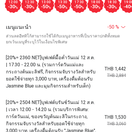
12:00
12:30
13:00
13:30
17:30
18:00
18:30
19:0
-30
-30
-50
-50
-50
-30
-30
-40
%
%
%
%
%
%
%
เมนูแนะนำ
-50 %
ส่วนลดอีททิโก้สามารถใช้ได้กับเมนูอาหารที่เป็นราคาปกติทั้งหมด
ยกเว้นเมนูที่ระบุไว้ในเงื่อนไขพิเศษ
[20%= 2360 NET]บุฟเฟต์มื้อค่ำวันแม่ 12 ส.ค.
| 17.30 - 22.00 น. (รวมการ์ดวันแม่และ
THB 1,442
กระถางต้นมะลิฟรี, กิจกรรมจับรางวัลสำหรับ
THB 2,884
ยอดใช้จ่ายทุก 3,000 บาท, เครื่องดื่มต้อนรับ
Jasmine Blue และมุมกิจกรรมสำหรับเด็ก)
[20%= 2504 NET]บุฟเฟต์บรันช์วันแม่ 12 ส.ค.
| เวลา 12.00 - 14.20 น. (รวมบริการพิเศษ:
การ์ดวันแม่, ของขวัญต้นมะลิในกระถาง,
THB 1,530
กิจกรรมจับรางวัลสำหรับยอดใช้จ่ายทุก
THB 3,060
3,000 บาท, เครื่องดื่มต้อนรับ "Jasmine Blue",