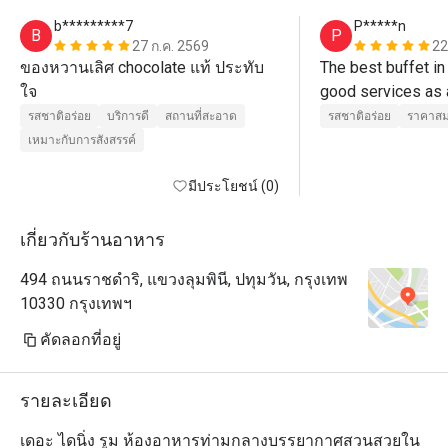
b*********7
P*****n
B
P
27 ก.ค. 2569
22
ของหวานเลิศ chocolate แท้ ประทับ
The best buffet in 
ใจ
รสชาติอร่อย
บริการดี
สถานที่สะอาด
รสชาติอร่อย
ราคาสม
เหมาะกับการสังสรรค์
มีประโยชน์ (0)
เกี่ยวกับร้านอาหาร
494 ถนนราชดำริ, แขวงลุมพินี, ปทุมวัน, กรุงเทพ
10330 กรุงเทพฯ
คัดลอกที่อยู่
รายละเอียด
เดอะ ไดนิ่ง รูม ห้องอาหารท่ามกลางบรรยากาศสวนสวยใน