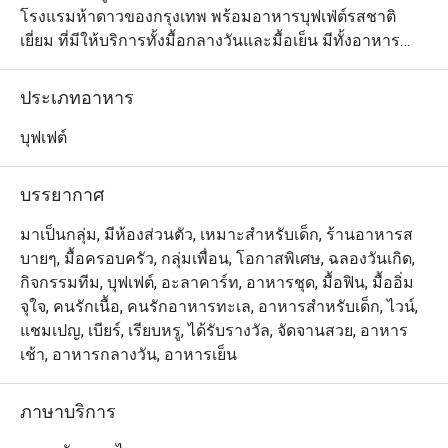
โรงแรมห้าดาวของกรุงเทพ พร้อมอาหารบุฟเฟ่ต์รสชาติ
เยี่ยม ที่มีให้บริการทั้งมื้อกลางวันและมื้อเย็น มีทั้งอาหาร
ตะวันตก อาหารไทยและอาหารเอเชียรสชาติดั้งเดิม เสิร์ฟ
จากครัวเปิด ที่แสดงการทำอาหารสดๆใหม่ๆให้ท่านได้ชม 
ประเภทอาหาร
ลองชิมรสชาติชุ่มช่ำของซี่โครงแกะ เนื้ออบ เป็ดปักกิ่ง 
หมูหัน ปลาแซลม่อนอบเกลือแบเต็มตัว ก้ามปู ของหวานรส
บุฟเฟต์
เยี่ยมหลากชนิด และอีกมากมาย 

บรรยากาศ
The Dining Room @ Grand Hyatt Erawan ให้บริการบุฟเฟ่ต์
กูร์เมต์สุดหรูสำหรับมื้อกลางวันและมื้อค่ำ ตั้งอยู่ที่ชั้น M ของ
มาเป็นกลุ่ม, มีห้องส่วนตัว, เหมาะสำหรับเด็ก, ร้านอาหารส
โรงแรม Grand Hyatt Erawan Bangkok เชื่อมต่อโดยตรงกับ 
บายๆ, มื้อครอบครัว, กลุ่มเพื่อน, โอกาสพิเศษ, ฉลองวันเกิด,
สถานีรถไฟฟ้า BTS ชิดลม โดดเด่นด้วยบรรยากาศหรูหราแต่
กิจกรรมทีม, บุฟเฟต์, อะลาคาร์ท, อาหารชุด, มื้อฟิน, มื้ออิ่ม
แสนอบอุ่น เหมาะสำหรับบรันช์ ดินเนอร์ หรือโอกาสพิเศษ 
จุใจ, คนรักเนื้อ, คนรักอาหารทะเล, อาหารสำหรับเด็ก, ไวน์,
เมนูแนะนำที่ห้ามพลาด ได้แก่ ก้ามปูนึ่งเนื้อแน่น แร็คลัมป์
แชมเปญ, เบียร์, เรียบหรู, ได้รับรางวัล, จัดจานสวย, อาหาร
ย่างสุดนุ่ม และขนมหวานหลากหลายที่รังสรรค์อย่าง
เช้า, อาหารกลางวัน, อาหารเย็น
ประณีต

ภาษาบริการ
มอบประสบการณ์ที่น่าประทับใจทั้งสำหรับคนท้องถิ่นและ