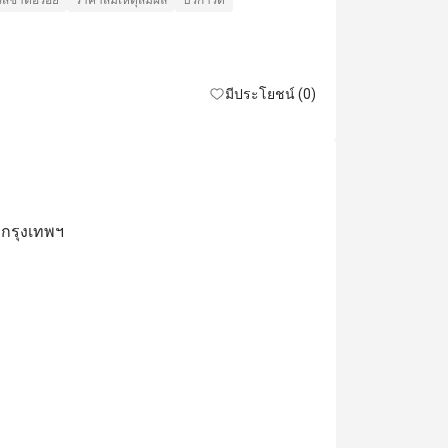
รสชาติอร่อย
ราคาสมเหตุสมผล
บริการดี
หอมอร่อยไม
แน่นอนครับ
รสชาติอร่อย
เหมาะกับการเด
มีประโยชน์ (0)
 กรุงเทพฯ