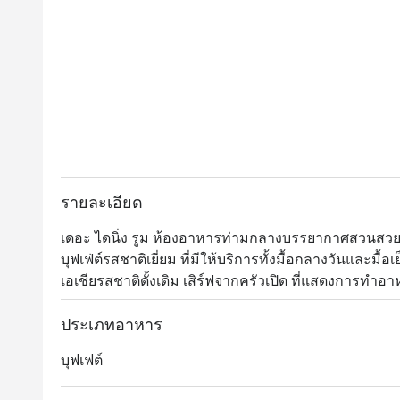
รายละเอียด
เดอะ ไดนิ่ง รูม ห้องอาหารท่ามกลางบรรยากาศสวนส
บุฟเฟ่ต์รสชาติเยี่ยม ที่มีให้บริการทั้งมื้อกลางวันและ
เอเชียรสชาติดั้งเดิม เสิร์ฟจากครัวเปิด ที่แสดงการทำ
ช่ำของซี่โครงแกะ เนื้ออบ เป็ดปักกิ่ง หมูหัน ปลาแซลม่
หลากชนิด และอีกมากมาย 

ประเภทอาหาร
บุฟเฟต์
The Dining Room @ Grand Hyatt Erawan ให้บริการบุฟเฟ่ต์
ตั้งอยู่ที่ชั้น M ของโรงแรม Grand Hyatt Erawan Bangko