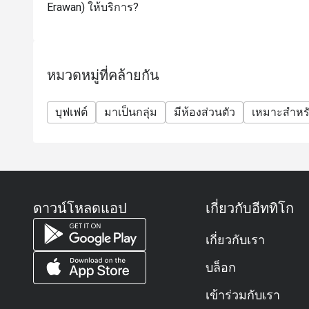
Erawan) ให้บริการ?
ท่านจะสามารถเริ่มรับประทานอาหาร/ตักบุฟเฟต์ได้ตา
ก่อนเวลา ทางร้านขอสงวนสิทธิ์ให้เริ่มใช้บริการเมื่
สิทธิพิเศษสำหรับวันเกิด หรือวันครบรอบ : รับฟรี! เค้
(เงื่อนไข: กรุณาจองล่วงหน้าอย่างน้อย 24 ชั่วโมง 
หมวดหมู่ที่คล้ายกัน
การจอง)
*โปรโมชั่นนี้ไม่สามารถใช้ร่วมกับโปรโมชั่นพิเศษอื่น
บุฟเฟต์
มาเป็นกลุ่ม
มีห้องส่วนตัว
เหมาะสำหรั
*ส่วนลดไม่สามารถใช้กับซันเดย์บรันช์ได้
*ห้องอาหารไม่มีการเสิร์ฟเมนูปูในมื้อเย็นวันจันทร์ถึง
เป็นต้นไป
*ค่าบริการ (Service Charge) จะถูกคำนวณจากราคา
FAQ
ดาวน์โหลดแอป
เกี่ยวกับอีททิโก
ถาม: ร้าน The Dining Room เป็นร้านแบบไหนเหรอ?
ตอบ:
เกี่ยวกับเรา
The Dining Room เป็นห้องอาหารหลักของโรงแรม Grand
บล็อก
ร้านนี้เป็นแบบ ออลเดย์ไดน์นิ่ง (All-Day Dining) คือเปิ
มีทั้งแบบบุฟเฟต์และเมนูตามสั่ง (à la carte)
เข้าร่วมกับเรา
บรรยากาศหรูหราแต่ไม่อึดอัด เหมาะกับทั้งมื้อธุรกิจแ