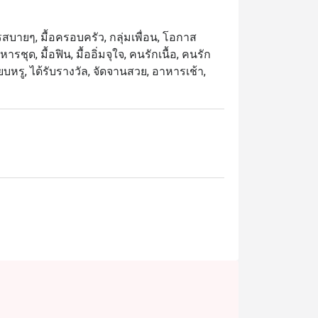
สำหรับบรันช์ ดินเนอร์ หรือโอกาสพิเศษ เมนู
์ย่างสุดนุ่ม และขนมหวานหลากหลายที่รังสรรค์
รสบายๆ, มื้อครอบครัว, กลุ่มเพื่อน, โอกาส
ชุด, มื้อฟิน, มื้ออิ่มจุใจ, คนรักเนื้อ, คนรัก
ยบหรู, ได้รับรางวัล, จัดจานสวย, อาหารเช้า,
กท่องเที่ยว เหมาะสำหรับผู้ที่มองหาบุฟเฟ่ต์
าติ บริการ และทำเลที่สะดวกใกล้ BTS ชิดลม 
ที่สุดในการรับประทานอาหาร เพียงเลือกช่วง