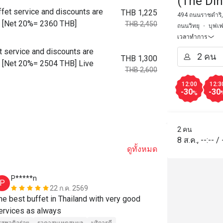
(The Di
ffet service and discounts are
THB 1,225
494 ถนนราชดำริ, 
ot. [Net 20%= 2360 THB]
THB 2,450
ถนนวิทยุ
บุฟเฟ
เวลาทำการ
t service and discounts are
THB 1,300
ot. [Net 20%= 2504 THB] Live
THB 2,600
12:00
12:3
-30
-30
%
2 คน
8 ส.ค.
,
--:--
/
ดูทั้งหมด
P*****n
D******t
P
D
22 ก.ค. 2569
he best buffet in Thailand with very good 
ที่นี่ถือเป็นบุ
services as always 
ประทับใจ ก้า
หลายอย่าง เนื