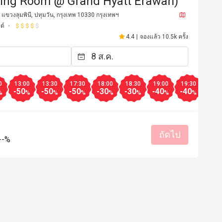
ning Room @ Grand Hyatt Erawan)
แขวงลุมพินี, ปทุมวัน, กรุงเทพ 10330 กรุงเทพฯ
ต์
4.4
|
จองแล้ว 10.5k ครั้ง
0
13:00
13:30
17:30
18:00
18:30
19:00
19:30
20:0
-50
-50
-50
-30
-30
-40
-40
-40
%
%
%
%
%
%
%
%
ถัดไป
--%
C*
C
19 ก.ค. 2569
6 ก.ค. 25
พเฟ่โรงแรมที่ดีมากๆที่นึงที่น่า
ตัวเลือกไม่เยอะ แต่ยังล
มปูสดให้เยอะไม่มีกั๊ก อาหารอร่อย 
อร่อยเกือบทุกอย่าง ชอบปู
้อดีมาก ไอศครีม วลิลา คือดีย์มาก 
เนื้อย่างก็ดี ของหวานก็