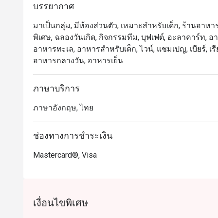
ชิดลม โดดเด่นด้วยบรรยากาศหรูหราแต่แสนอบอุ่น เหมาะ
บรรยากาศ
แนะนำที่ห้ามพลาด ได้แก่ ก้ามปูนึ่งเนื้อแน่น แร็คลัมป
มาเป็นกลุ่ม, มีห้องส่วนตัว, เหมาะสำหรับเด็ก, ร้านอาหา
อย่างประณีต

พิเศษ, ฉลองวันเกิด, กิจกรรมทีม, บุฟเฟต์, อะลาคาร์ท, อาหาร
อาหารทะเล, อาหารสำหรับเด็ก, ไวน์, แชมเปญ, เบียร์, เรี
มอบประสบการณ์ที่น่าประทับใจทั้งสำหรับคนท้องถิ่นและนั
อาหารกลางวัน, อาหารเย็น
คุณภาพสูงพร้อมเมนูหลากหลายให้เลือกมากมาย ทั้งรสช
รับรองว่าจะต้องอยากกลับมาอีกแน่นอน

ภาษาบริการ
การจองผ่านแอปหรือเว็บไซต์ Eatigo คือวิธีที่ชาญฉลาด
ภาษาอังกฤษ, ไทย
ช่องทางการชำระเงิน
Mastercard®, Visa
เงื่อนไขพิเศษ