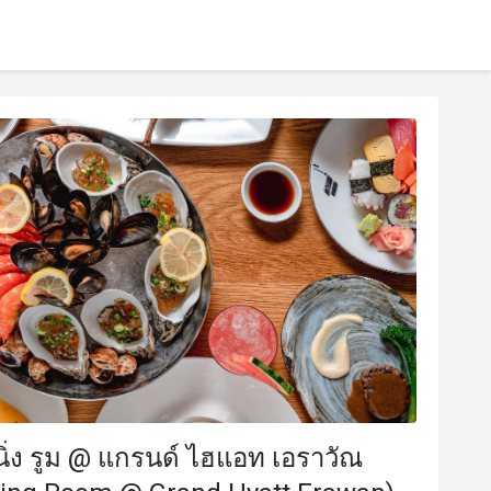
ิ่ง รูม @ แกรนด์ ไฮแอท เอราวัณ