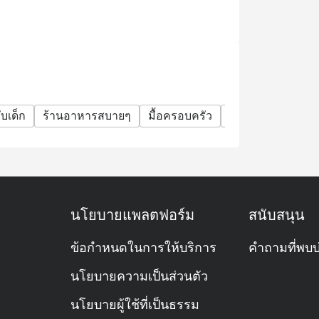
มเวลาที่ระบุในใบจองเท่านั้น หากท่านมาถึง
อถึงเวลาจองของท่านค่ะ
ก เมื่อมาฉลองวันเกิดที่ร้านของเรา
และระบุข้อความ "ฉลองวันเกิด" ในรายละเอียด
 ๆ ได้
บเด็ก
ร้านอาหารสบายๆ
มื้อครอบครัว
กลุ่มเพื่อน
โอกา
วันพฤหัสบดี เริ่มตั้งแต่วันที่ 2 มกราคม 2025
ก่อนใช้ส่วนลด
นโยบายแพลตฟอร์ม
สนับสนุน
ข้อกำหนดในการให้บริการ
คำถามที่พบบ
 Hyatt Erawan ครับ อยู่ตรงชั้นล็อบบี้เลย
นโยบายความเป็นส่วนตัว
ดบริการทั้งมื้อเช้า กลางวัน เย็น
นโยบายผู้ใช้ที่เป็นธรรม
ละมื้อพิเศษเลยครับ 🍽️✨