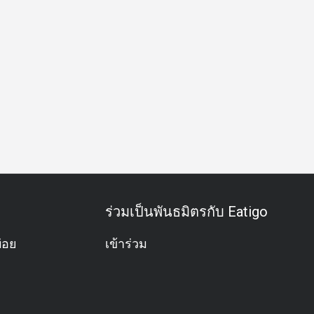
สพิเศษ
ฉลองวันเกิด
กิจกรรมทีม
บุฟเฟต์
อะลาคาร์ท
ร่วมเป็นพันธมิตรกับ Eatigo
่อย
เข้าร่วม