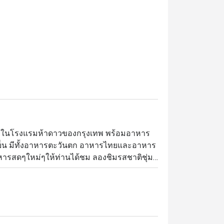
วยในโรงแรมห้าดาวของกรุงเทพ พร้อมอาหาร
มื้อเย็น มีทั้งอาหารตะวันตก อาหารไทยและอาหาร
อาหารสดๆใหม่ๆให้ท่านได้ชม ลองชิมรสชาติชุ่ม
อนอบเกลือแบเต็มตัว ก้ามปู ของหวานรสเยี่ยม
กูร์เมต์สุดหรูสำหรับมื้อกลางวันและมื้อค่ำ 
k เชื่อมต่อโดยตรงกับ สถานีรถไฟฟ้า BTS 