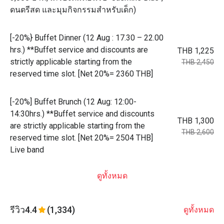
ดนตรีสด และมุมกิจกรรมสำหรับเด็ก)
[-20%} Buffet Dinner (12 Aug : 17.30 – 22.00
hrs.) **Buffet service and discounts are
THB 1,225
strictly applicable starting from the
THB 2,450
reserved time slot. [Net 20%= 2360 THB]
[-20%] Buffet Brunch (12 Aug: 12:00-
14:30hrs.) **Buffet service and discounts
THB 1,300
are strictly applicable starting from the
THB 2,600
reserved time slot. [Net 20%= 2504 THB]
Live band
ดูทั้งหมด
รีวิว
4.4
(1,334)
ดูทั้งหมด