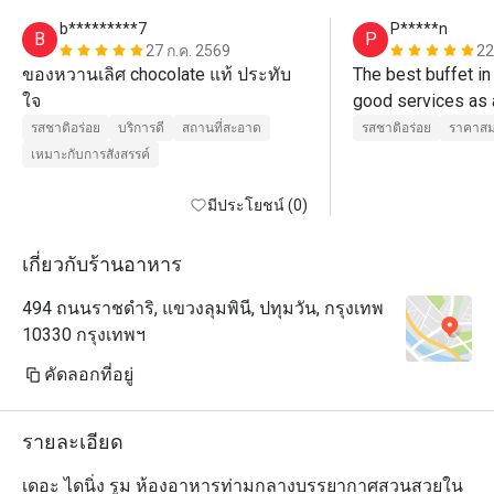
b*********7
P*****n
B
P
27 ก.ค. 2569
22
ของหวานเลิศ chocolate แท้ ประทับ
The best buffet in 
ใจ
รสชาติอร่อย
บริการดี
สถานที่สะอาด
รสชาติอร่อย
ราคาสม
เหมาะกับการสังสรรค์
มีประโยชน์ (0)
เกี่ยวกับร้านอาหาร
494 ถนนราชดำริ, แขวงลุมพินี, ปทุมวัน, กรุงเทพ
10330 กรุงเทพฯ
คัดลอกที่อยู่
รายละเอียด
เดอะ ไดนิ่ง รูม ห้องอาหารท่ามกลางบรรยากาศสวนสวยใน