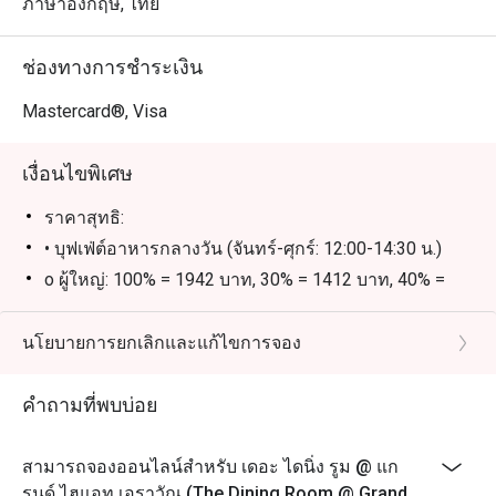
นักท่องเที่ยว เหมาะสำหรับผู้ที่มองหาบุฟเฟ่ต์คุณภาพสูง
ภาษาอังกฤษ, ไทย
พร้อมเมนูหลากหลายให้เลือกมากมาย ทั้งรสชาติ บริการ 
และทำเลที่สะดวกใกล้ BTS ชิดลม รับรองว่าจะต้องอยาก
ช่องทางการชำระเงิน
กลับมาอีกแน่นอน

Mastercard®, Visa
การจองผ่านแอปหรือเว็บไซต์ Eatigo คือวิธีที่ชาญฉลาดที่สุด
ในการรับประทานอาหาร เพียงเลือกช่วงเวลาที่ต้องการ ก็
เงื่อนไขพิเศษ
สามารถรับส่วนลดพิเศษตามช่วงเวลาได้สูงสุดถึง 50% จาก
ราคาสุทธิ:
• บุฟเฟ่ต์อาหารกลางวัน (จันทร์-ศุกร์: 12:00-14:30 น.)
o ผู้ใหญ่: 100% = 1942 บาท, 30% = 1412 บาท, 40% =
1236 บาท, 50% = 1059 บาท
o เด็ก: 100% = 971 บาท, 30% = 707 บาท, 40% = 618
นโยบายการยกเลิกและแก้ไขการจอง
บาท, 50% = 530 บาท
• บุฟเฟ่ต์อาหารกลางวัน (เสาร์: 12:00-14:30 น.)
คำถามที่พบบ่อย
o ผู้ใหญ่: 100% = 2589 บาท, 30% = 1883 บาท, 40% =
1648 บาท, 50% = 1412 บาท
สามารถจองออนไลน์สำหรับ เดอะ ไดนิ่ง รูม @ แก
o เด็ก: 100% = 1295 บาท, 30% = 942 บาท, 40% = 824
รนด์ ไฮแอท เอราวัณ (The Dining Room @ Grand