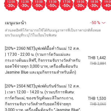
12:00
12:30
13:00
13:30
17:30
18:00
18:30
19:0
-30
-30
-50
-50
-50
-30
-30
-40
%
%
%
%
%
%
%
เมนูแนะนำ
-50 %
ส่วนลดอีททิโก้สามารถใช้ได้กับเมนูอาหารที่เป็นราคาปกติทั้งหมด
ยกเว้นเมนูที่ระบุไว้ในเงื่อนไขพิเศษ
[20%= 2360 NET]บุฟเฟต์มื้อค่ำวันแม่ 12 ส.ค.
| 17.30 - 22.00 น. (รวมการ์ดวันแม่และ
THB 1,442
กระถางต้นมะลิฟรี, กิจกรรมจับรางวัลสำหรับ
THB 2,884
ยอดใช้จ่ายทุก 3,000 บาท, เครื่องดื่มต้อนรับ
Jasmine Blue และมุมกิจกรรมสำหรับเด็ก)
[20%= 2504 NET]บุฟเฟต์บรันช์วันแม่ 12 ส.ค.
| เวลา 12.00 - 14.20 น. (รวมบริการพิเศษ:
การ์ดวันแม่, ของขวัญต้นมะลิในกระถาง,
THB 1,530
กิจกรรมจับรางวัลสำหรับยอดใช้จ่ายทุก
THB 3,060
3,000 บาท, เครื่องดื่มต้อนรับ "Jasmine Blue",