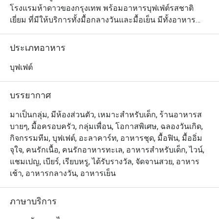
โรงแรมห้าดาวของกรุงเทพ พร้อมอาหารบุฟเฟ่ต์รสชาติ
เยี่ยม ที่มีให้บริการทั้งมื้อกลางวันและมื้อเย็น มีทั้งอาหาร
ตะวันตก อาหารไทยและอาหารเอเชียรสชาติดั้งเดิม เสิร์ฟ
จากครัวเปิด ที่แสดงการทำอาหารสดๆใหม่ๆให้ท่านได้ชม 
ประเภทอาหาร
ลองชิมรสชาติชุ่มช่ำของซี่โครงแกะ เนื้ออบ เป็ดปักกิ่ง 
หมูหัน ปลาแซลม่อนอบเกลือแบเต็มตัว ก้ามปู ของหวานรส
บุฟเฟต์
เยี่ยมหลากชนิด และอีกมากมาย 

บรรยากาศ
The Dining Room @ Grand Hyatt Erawan ให้บริการบุฟเฟ่ต์
กูร์เมต์สุดหรูสำหรับมื้อกลางวันและมื้อค่ำ ตั้งอยู่ที่ชั้น M ของ
มาเป็นกลุ่ม, มีห้องส่วนตัว, เหมาะสำหรับเด็ก, ร้านอาหารส
โรงแรม Grand Hyatt Erawan Bangkok เชื่อมต่อโดยตรงกับ 
บายๆ, มื้อครอบครัว, กลุ่มเพื่อน, โอกาสพิเศษ, ฉลองวันเกิด,
สถานีรถไฟฟ้า BTS ชิดลม โดดเด่นด้วยบรรยากาศหรูหราแต่
กิจกรรมทีม, บุฟเฟต์, อะลาคาร์ท, อาหารชุด, มื้อฟิน, มื้ออิ่ม
แสนอบอุ่น เหมาะสำหรับบรันช์ ดินเนอร์ หรือโอกาสพิเศษ 
จุใจ, คนรักเนื้อ, คนรักอาหารทะเล, อาหารสำหรับเด็ก, ไวน์,
เมนูแนะนำที่ห้ามพลาด ได้แก่ ก้ามปูนึ่งเนื้อแน่น แร็คลัมป์
แชมเปญ, เบียร์, เรียบหรู, ได้รับรางวัล, จัดจานสวย, อาหาร
ย่างสุดนุ่ม และขนมหวานหลากหลายที่รังสรรค์อย่าง
เช้า, อาหารกลางวัน, อาหารเย็น
ประณีต

ภาษาบริการ
มอบประสบการณ์ที่น่าประทับใจทั้งสำหรับคนท้องถิ่นและ