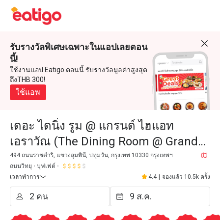
รับรางวัลพิเศษเฉพาะในแอปเลยตอน
นี้!
ใช้งานแอป Eatigo ตอนนี้ รับรางวัลมูลค่าสูงสุด
ถึงTHB 300!
ใช้แอพ
เดอะ ไดนิ่ง รูม @ แกรนด์ ไฮแอท
เอราวัณ (The Dining Room @ Grand
Hyatt Erawan)
494 ถนนราชดำริ, แขวงลุมพินี, ปทุมวัน, กรุงเทพ 10330 กรุงเทพฯ
ถนนวิทยุ
บุฟเฟต์
เวลาทำการ
4.4
|
จองแล้ว 10.5k ครั้ง