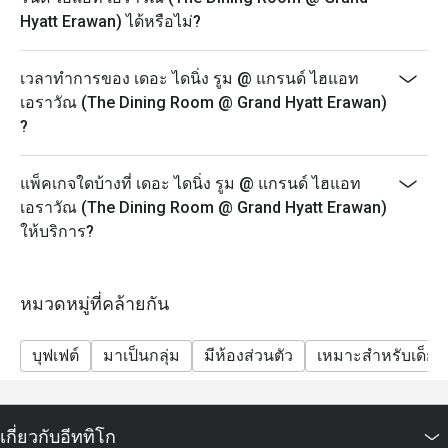
บาท, 50% = 706 บาท บาท
Hyatt Erawan) ได้หรือไม่?
• บุฟเฟ่ต์อาหารกลางวัน (วันอาทิตย์: 12:00-14:30 น.)
o ผู้ใหญ่: 100% = 3060 บาท, 30% = 2226 บาท, 40% =
เวลาทำการของ เดอะ ไดนิ่ง รูม @ แกรนด์ ไฮแอท
1947 บาท, 50% = 1669 บาท
เอราวัณ (The Dining Room @ Grand Hyatt Erawan)
o เด็ก: 100% = 1530 บาท, 30% = 1113 บาท, 40% = 974
?
บาท, 50% = 835 บาท
• บุฟเฟ่ต์อาหารเย็น (วันจันทร์-วันพฤหัสบดี: 17:30-22:00
แพ็คเกจใดบ้างที่ เดอะ ไดนิ่ง รูม @ แกรนด์ ไฮแอท
น.)
เอราวัณ (The Dining Room @ Grand Hyatt Erawan)
o ผู้ใหญ่: 100% = 2236 บาท, 30% = 1626 บาท, 40% =
ให้บริการ?
1423 บาท, 50% = 1220 บาท
o เด็ก: 100% = 1118 บาท, 30% = 813 บาท, 40% = 712
บาท 50% = 610 บาท
หมวดหมู่ที่คล้ายกัน
• บุฟเฟ่ต์อาหารค่ำ (ศุกร์-อาทิตย์: 17.30 – 22.00 น.)
บุฟเฟต์
มาเป็นกลุ่ม
มีห้องส่วนตัว
เหมาะสำหรับเด็ก
o ผู้ใหญ่: 100% = 2766 บาท, 30% = 2012 บาท, 40% =
1760 บาท, 50% = 1509 บาท
o เด็ก: 100% = 1383 บาท, 30% = 1006 บาท, 40% = 880
บาท, 50% = 754 บาท
เกี่ยวกับอีททิโก