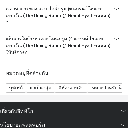
o ผู้ใหญ่: 100% = 3060 บาท, 30% = 2226 บาท, 40% =
เวลาทำการของ เดอะ ไดนิ่ง รูม @ แกรนด์ ไฮแอท
1947 บาท, 50% = 1669 บาท
เอราวัณ (The Dining Room @ Grand Hyatt Erawan)
o เด็ก: 100% = 1530 บาท, 30% = 1113 บาท, 40% = 974
?
บาท, 50% = 835 บาท
• บุฟเฟ่ต์อาหารเย็น (วันจันทร์-วันพฤหัสบดี: 17:30-22:00
แพ็คเกจใดบ้างที่ เดอะ ไดนิ่ง รูม @ แกรนด์ ไฮแอท
น.)
เอราวัณ (The Dining Room @ Grand Hyatt Erawan)
o ผู้ใหญ่: 100% = 2236 บาท, 30% = 1626 บาท, 40% =
ให้บริการ?
1423 บาท, 50% = 1220 บาท
o เด็ก: 100% = 1118 บาท, 30% = 813 บาท, 40% = 712
บาท 50% = 610 บาท
หมวดหมู่ที่คล้ายกัน
• บุฟเฟ่ต์อาหารค่ำ (ศุกร์-อาทิตย์: 17.30 – 22.00 น.)
บุฟเฟต์
มาเป็นกลุ่ม
มีห้องส่วนตัว
เหมาะสำหรับเด็ก
o ผู้ใหญ่: 100% = 2766 บาท, 30% = 2012 บาท, 40% =
1760 บาท, 50% = 1509 บาท
o เด็ก: 100% = 1383 บาท, 30% = 1006 บาท, 40% = 880
บาท, 50% = 754 บาท
เกี่ยวกับอีททิโก
ท่านจะสามารถเริ่มรับประทานอาหาร/ตักบุฟเฟต์ได้ตาม
นโยบายแพลตฟอร์ม
เวลาที่ระบุในใบจองเท่านั้น หากท่านมาถึงก่อนเวลา ทาง