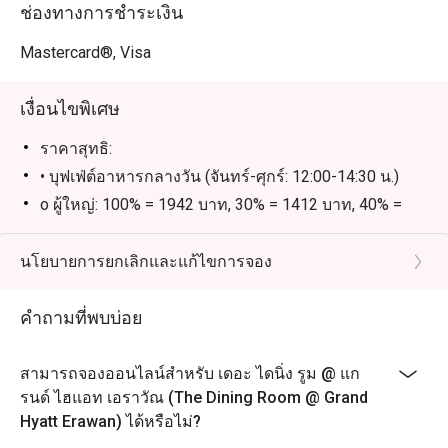
และทำเลที่สะดวกใกล้ BTS ชิดลม รับรองว่าจะต้องอยาก
ช่องทางการชำระเงิน
กลับมาอีกแน่นอน

Mastercard®, Visa
การจองผ่านแอปหรือเว็บไซต์ Eatigo คือวิธีที่ชาญฉลาดที่สุด
ในการรับประทานอาหาร เพียงเลือกช่วงเวลาที่ต้องการ ก็
เงื่อนไขพิเศษ
สามารถรับส่วนลดพิเศษตามช่วงเวลาได้สูงสุดถึง 50% จาก
ราคาสุทธิ:
• บุฟเฟ่ต์อาหารกลางวัน (จันทร์-ศุกร์: 12:00-14:30 น.)
o ผู้ใหญ่: 100% = 1942 บาท, 30% = 1412 บาท, 40% =
1236 บาท, 50% = 1059 บาท
o เด็ก: 100% = 971 บาท, 30% = 707 บาท, 40% = 618
นโยบายการยกเลิกและแก้ไขการจอง
บาท, 50% = 530 บาท
• บุฟเฟ่ต์อาหารกลางวัน (เสาร์: 12:00-14:30 น.)
คำถามที่พบบ่อย
o ผู้ใหญ่: 100% = 2589 บาท, 30% = 1883 บาท, 40% =
1648 บาท, 50% = 1412 บาท
สามารถจองออนไลน์สำหรับ เดอะ ไดนิ่ง รูม @ แก
o เด็ก: 100% = 1295 บาท, 30% = 942 บาท, 40% = 824
รนด์ ไฮแอท เอราวัณ (The Dining Room @ Grand
บาท, 50% = 706 บาท บาท
Hyatt Erawan) ได้หรือไม่?
• บุฟเฟ่ต์อาหารกลางวัน (วันอาทิตย์: 12:00-14:30 น.)