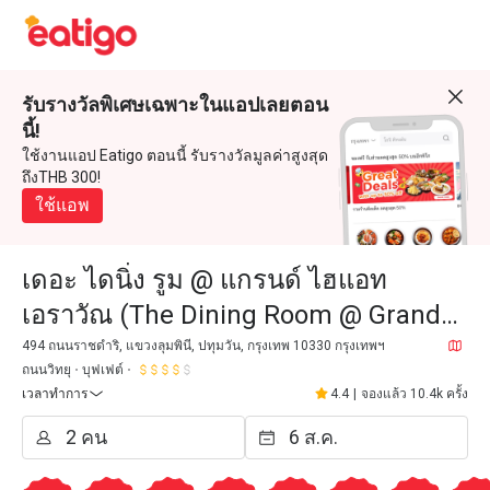
รับรางวัลพิเศษเฉพาะในแอปเลยตอน
นี้!
ใช้งานแอป Eatigo ตอนนี้ รับรางวัลมูลค่าสูงสุด
ถึงTHB 300!
ใช้แอพ
เดอะ ไดนิ่ง รูม @ แกรนด์ ไฮแอท
เอราวัณ (The Dining Room @ Grand
Hyatt Erawan)
494 ถนนราชดำริ, แขวงลุมพินี, ปทุมวัน, กรุงเทพ 10330 กรุงเทพฯ
ถนนวิทยุ
บุฟเฟต์
เวลาทำการ
4.4
|
จองแล้ว 10.4k ครั้ง