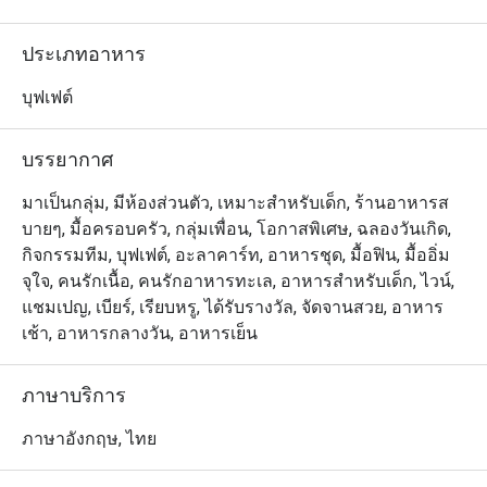
ตะวันตก อาหารไทยและอาหารเอเชียรสชาติดั้งเดิม เสิร์ฟ
จากครัวเปิด ที่แสดงการทำอาหารสดๆใหม่ๆให้ท่านได้ชม 
ประเภทอาหาร
ลองชิมรสชาติชุ่มช่ำของซี่โครงแกะ เนื้ออบ เป็ดปักกิ่ง 
หมูหัน ปลาแซลม่อนอบเกลือแบเต็มตัว ก้ามปู ของหวานรส
บุฟเฟต์
เยี่ยมหลากชนิด และอีกมากมาย 

บรรยากาศ
The Dining Room @ Grand Hyatt Erawan ให้บริการบุฟเฟ่ต์
กูร์เมต์สุดหรูสำหรับมื้อกลางวันและมื้อค่ำ ตั้งอยู่ที่ชั้น M ของ
มาเป็นกลุ่ม, มีห้องส่วนตัว, เหมาะสำหรับเด็ก, ร้านอาหารส
โรงแรม Grand Hyatt Erawan Bangkok เชื่อมต่อโดยตรงกับ 
บายๆ, มื้อครอบครัว, กลุ่มเพื่อน, โอกาสพิเศษ, ฉลองวันเกิด,
สถานีรถไฟฟ้า BTS ชิดลม โดดเด่นด้วยบรรยากาศหรูหราแต่
กิจกรรมทีม, บุฟเฟต์, อะลาคาร์ท, อาหารชุด, มื้อฟิน, มื้ออิ่ม
แสนอบอุ่น เหมาะสำหรับบรันช์ ดินเนอร์ หรือโอกาสพิเศษ 
จุใจ, คนรักเนื้อ, คนรักอาหารทะเล, อาหารสำหรับเด็ก, ไวน์,
เมนูแนะนำที่ห้ามพลาด ได้แก่ ก้ามปูนึ่งเนื้อแน่น แร็คลัมป์
แชมเปญ, เบียร์, เรียบหรู, ได้รับรางวัล, จัดจานสวย, อาหาร
ย่างสุดนุ่ม และขนมหวานหลากหลายที่รังสรรค์อย่าง
เช้า, อาหารกลางวัน, อาหารเย็น
ประณีต

ภาษาบริการ
มอบประสบการณ์ที่น่าประทับใจทั้งสำหรับคนท้องถิ่นและ
นักท่องเที่ยว เหมาะสำหรับผู้ที่มองหาบุฟเฟ่ต์คุณภาพสูง
ภาษาอังกฤษ, ไทย
พร้อมเมนูหลากหลายให้เลือกมากมาย ทั้งรสชาติ บริการ 