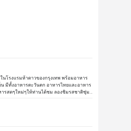
วยในโรงแรมห้าดาวของกรุงเทพ พร้อมอาหาร
มื้อเย็น มีทั้งอาหารตะวันตก อาหารไทยและอาหาร
อาหารสดๆใหม่ๆให้ท่านได้ชม ลองชิมรสชาติชุ่ม
อนอบเกลือแบเต็มตัว ก้ามปู ของหวานรสเยี่ยม
กูร์เมต์สุดหรูสำหรับมื้อกลางวันและมื้อค่ำ 
k เชื่อมต่อโดยตรงกับ สถานีรถไฟฟ้า BTS 