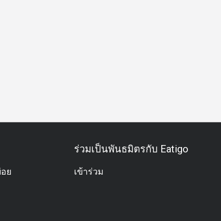
สพิเศษ
ฉลองวันเกิด
กิจกรรมทีม
บุฟเฟต์
อะลาคาร์ท
ร่วมเป็นพันธมิตรกับ Eatigo
่อย
เข้าร่วม