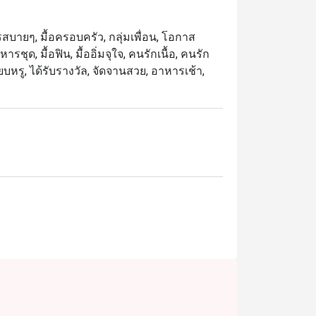
สำหรับบรันช์ ดินเนอร์ หรือโอกาสพิเศษ เมนู
์ย่างสุดนุ่ม และขนมหวานหลากหลายที่รังสรรค์
รสบายๆ, มื้อครอบครัว, กลุ่มเพื่อน, โอกาส
ชุด, มื้อฟิน, มื้ออิ่มจุใจ, คนรักเนื้อ, คนรัก
ยบหรู, ได้รับรางวัล, จัดจานสวย, อาหารเช้า,
กท่องเที่ยว เหมาะสำหรับผู้ที่มองหาบุฟเฟ่ต์
าติ บริการ และทำเลที่สะดวกใกล้ BTS ชิดลม 
ที่สุดในการรับประทานอาหาร เพียงเลือกช่วง