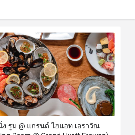
ิ่ง รูม @ แกรนด์ ไฮแอท เอราวัณ