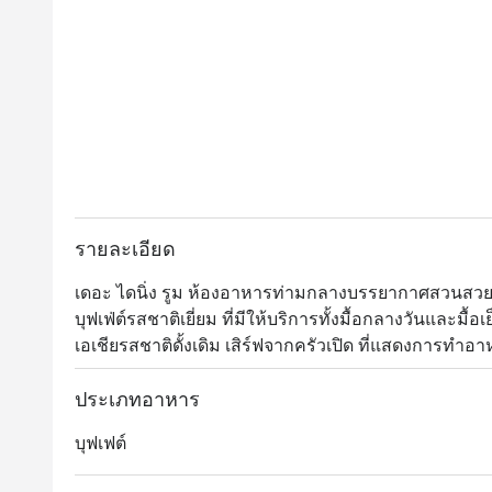
รายละเอียด
เดอะ ไดนิ่ง รูม ห้องอาหารท่ามกลางบรรยากาศสวนส
บุฟเฟ่ต์รสชาติเยี่ยม ที่มีให้บริการทั้งมื้อกลางวันและ
เอเชียรสชาติดั้งเดิม เสิร์ฟจากครัวเปิด ที่แสดงการทำ
ช่ำของซี่โครงแกะ เนื้ออบ เป็ดปักกิ่ง หมูหัน ปลาแซลม่
หลากชนิด และอีกมากมาย 

ประเภทอาหาร
บุฟเฟต์
The Dining Room @ Grand Hyatt Erawan ให้บริการบุฟเฟ่ต์
ตั้งอยู่ที่ชั้น M ของโรงแรม Grand Hyatt Erawan Bangko