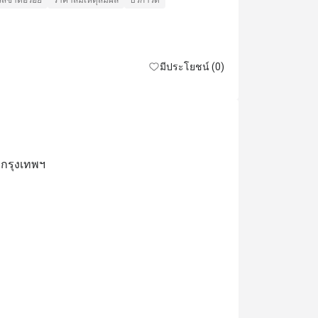
รสชาติอร่อย
ราคาสมเหตุสมผล
บริการดี
หอมอร่อยไม
แน่นอนครับ
รสชาติอร่อย
เหมาะกับการเด
มีประโยชน์ (0)
 กรุงเทพฯ