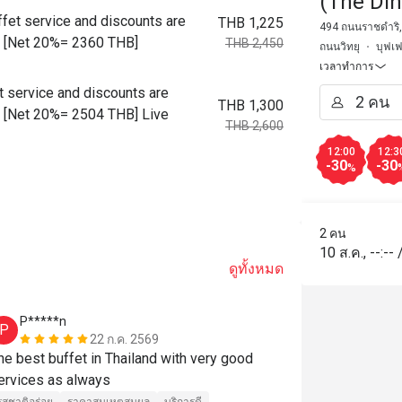
(The Di
ffet service and discounts are
THB 1,225
494 ถนนราชดำริ, 
ot. [Net 20%= 2360 THB]
THB 2,450
ถนนวิทยุ
บุฟเฟ
เวลาทำการ
t service and discounts are
THB 1,300
ot. [Net 20%= 2504 THB] Live
THB 2,600
12:00
12:3
-30
-30
%
2 คน
10 ส.ค.
,
--:--
ดูทั้งหมด
P*****n
D******t
P
D
22 ก.ค. 2569
he best buffet in Thailand with very good 
ที่นี่ถือเป็นบุ
services as always 
ประทับใจ ก้า
หลายอย่าง เนื