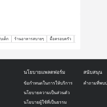
มเวลาที่ระบุในใบจองเท่านั้น หากท่านมาถึง
อถึงเวลาจองของท่านค่ะ
ก เมื่อมาฉลองวันเกิดที่ร้านของเรา
และระบุข้อความ "ฉลองวันเกิด" ในรายละเอียด
 ๆ ได้
บเด็ก
ร้านอาหารสบายๆ
มื้อครอบครัว
กลุ่มเพื่อน
โอกา
วันพฤหัสบดี เริ่มตั้งแต่วันที่ 2 มกราคม 2025
ก่อนใช้ส่วนลด
นโยบายแพลตฟอร์ม
สนับสนุน
ข้อกำหนดในการให้บริการ
คำถามที่พบบ
 Hyatt Erawan ครับ อยู่ตรงชั้นล็อบบี้เลย
นโยบายความเป็นส่วนตัว
ดบริการทั้งมื้อเช้า กลางวัน เย็น
นโยบายผู้ใช้ที่เป็นธรรม
ละมื้อพิเศษเลยครับ 🍽️✨