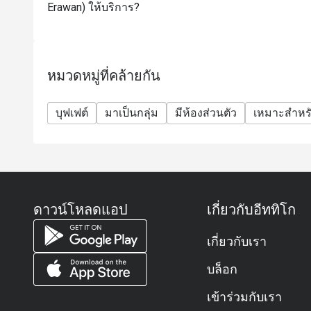
Erawan) ให้บริการ?
ท่านจะสามารถเริ่มรับประทานอาหาร/ตักบุฟเฟต์ได้ตา
ก่อนเวลา ทางร้านขอสงวนสิทธิ์ให้เริ่มใช้บริการเมื่
สิทธิพิเศษสำหรับวันเกิด หรือวันครบรอบ : รับฟรี! เค้
(เงื่อนไข: กรุณาจองล่วงหน้าอย่างน้อย 24 ชั่วโมง 
หมวดหมู่ที่คล้ายกัน
การจอง)
*โปรโมชั่นนี้ไม่สามารถใช้ร่วมกับโปรโมชั่นพิเศษอื่น
บุฟเฟต์
มาเป็นกลุ่ม
มีห้องส่วนตัว
เหมาะสำหรั
*ส่วนลดไม่สามารถใช้กับซันเดย์บรันช์ได้
*ห้องอาหารไม่มีการเสิร์ฟเมนูปูในมื้อเย็นวันจันทร์ถึง
เป็นต้นไป
*ค่าบริการ (Service Charge) จะถูกคำนวณจากราคา
FAQ
ดาวน์โหลดแอป
เกี่ยวกับอีททิโก
ถาม: ร้าน The Dining Room เป็นร้านแบบไหนเหรอ?
ตอบ:
เกี่ยวกับเรา
The Dining Room เป็นห้องอาหารหลักของโรงแรม Grand
บล็อก
ร้านนี้เป็นแบบ ออลเดย์ไดน์นิ่ง (All-Day Dining) คือเปิ
มีทั้งแบบบุฟเฟต์และเมนูตามสั่ง (à la carte)
เข้าร่วมกับเรา
บรรยากาศหรูหราแต่ไม่อึดอัด เหมาะกับทั้งมื้อธุรกิจแ