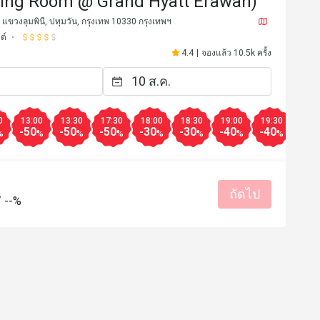
ning Room @ Grand Hyatt Erawan)
แขวงลุมพินี, ปทุมวัน, กรุงเทพ 10330 กรุงเทพฯ
ต์
4.4
|
จองแล้ว 10.5k ครั้ง
0
13:00
13:30
17:30
18:00
18:30
19:00
19:30
20:0
-50
-50
-50
-30
-30
-40
-40
-40
%
%
%
%
%
%
%
%
ถัดไป
/
--%
C*
C
19 ก.ค. 2569
6 ก.ค. 25
พเฟ่โรงแรมที่ดีมากๆที่นึงที่น่า
ตัวเลือกไม่เยอะ แต่ยังล
มปูสดให้เยอะไม่มีกั๊ก อาหารอร่อย 
อร่อยเกือบทุกอย่าง ชอบปู
้อดีมาก ไอศครีม วลิลา คือดีย์มาก 
เนื้อย่างก็ดี ของหวานก็