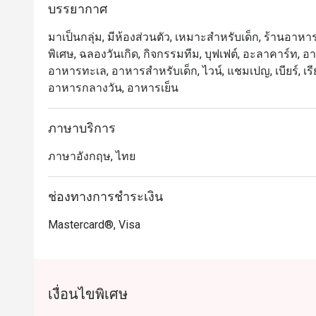
ชิดลม โดดเด่นด้วยบรรยากาศหรูหราแต่แสนอบอุ่น เหมาะ
บรรยากาศ
แนะนำที่ห้ามพลาด ได้แก่ ก้ามปูนึ่งเนื้อแน่น แร็คลัมป
มาเป็นกลุ่ม, มีห้องส่วนตัว, เหมาะสำหรับเด็ก, ร้านอาหา
อย่างประณีต

พิเศษ, ฉลองวันเกิด, กิจกรรมทีม, บุฟเฟต์, อะลาคาร์ท, อาหาร
อาหารทะเล, อาหารสำหรับเด็ก, ไวน์, แชมเปญ, เบียร์, เรี
มอบประสบการณ์ที่น่าประทับใจทั้งสำหรับคนท้องถิ่นและนั
อาหารกลางวัน, อาหารเย็น
คุณภาพสูงพร้อมเมนูหลากหลายให้เลือกมากมาย ทั้งรสช
รับรองว่าจะต้องอยากกลับมาอีกแน่นอน

ภาษาบริการ
การจองผ่านแอปหรือเว็บไซต์ Eatigo คือวิธีที่ชาญฉลาด
ภาษาอังกฤษ, ไทย
ช่องทางการชำระเงิน
Mastercard®, Visa
เงื่อนไขพิเศษ