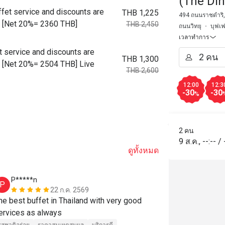
(The Di
ffet service and discounts are
THB 1,225
494 ถนนราชดำริ, 
ot. [Net 20%= 2360 THB]
THB 2,450
ถนนวิทยุ
บุฟเฟ
เวลาทำการ
t service and discounts are
THB 1,300
ot. [Net 20%= 2504 THB] Live
THB 2,600
12:00
12:3
-30
-30
%
2 คน
9 ส.ค.
,
--:--
/
ดูทั้งหมด
P*****n
D******t
P
D
22 ก.ค. 2569
he best buffet in Thailand with very good 
ที่นี่ถือเป็นบุ
services as always 
ประทับใจ ก้า
หลายอย่าง เนื