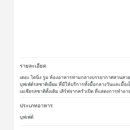
รายละเอียด
เดอะ ไดนิ่ง รูม ห้องอาหารท่ามกลางบรรยากาศสวนส
บุฟเฟ่ต์รสชาติเยี่ยม ที่มีให้บริการทั้งมื้อกลางวันและ
เอเชียรสชาติดั้งเดิม เสิร์ฟจากครัวเปิด ที่แสดงการทำ
ช่ำของซี่โครงแกะ เนื้ออบ เป็ดปักกิ่ง หมูหัน ปลาแซลม่
หลากชนิด และอีกมากมาย 

ประเภทอาหาร
บุฟเฟต์
The Dining Room @ Grand Hyatt Erawan ให้บริการบุฟเฟ่ต์
ตั้งอยู่ที่ชั้น M ของโรงแรม Grand Hyatt Erawan Bangko