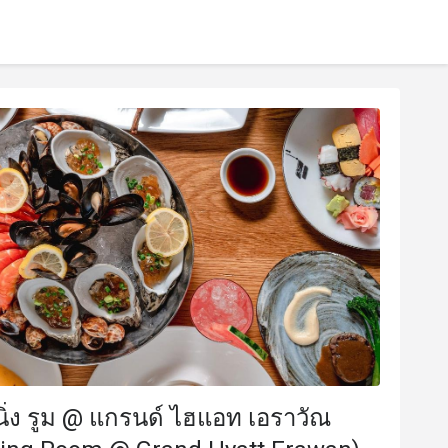
ิ่ง รูม @ แกรนด์ ไฮแอท เอราวัณ