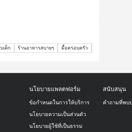
มเวลาที่ระบุในใบจองเท่านั้น หากท่านมาถึง
อถึงเวลาจองของท่านค่ะ
ก เมื่อมาฉลองวันเกิดที่ร้านของเรา
และระบุข้อความ "ฉลองวันเกิด" ในรายละเอียด
 ๆ ได้
บเด็ก
ร้านอาหารสบายๆ
มื้อครอบครัว
กลุ่มเพื่อน
โอกา
วันพฤหัสบดี เริ่มตั้งแต่วันที่ 2 มกราคม 2025
ก่อนใช้ส่วนลด
นโยบายแพลตฟอร์ม
สนับสนุน
ข้อกำหนดในการให้บริการ
คำถามที่พบบ
 Hyatt Erawan ครับ อยู่ตรงชั้นล็อบบี้เลย
นโยบายความเป็นส่วนตัว
ดบริการทั้งมื้อเช้า กลางวัน เย็น
นโยบายผู้ใช้ที่เป็นธรรม
ละมื้อพิเศษเลยครับ 🍽️✨