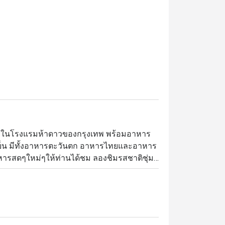
วยในโรงแรมห้าดาวของกรุงเทพ พร้อมอาหาร
มื้อเย็น มีทั้งอาหารตะวันตก อาหารไทยและอาหาร
อาหารสดๆใหม่ๆให้ท่านได้ชม ลองชิมรสชาติชุ่ม
อนอบเกลือแบเต็มตัว ก้ามปู ของหวานรสเยี่ยม
กูร์เมต์สุดหรูสำหรับมื้อกลางวันและมื้อค่ำ 
k เชื่อมต่อโดยตรงกับ สถานีรถไฟฟ้า BTS 