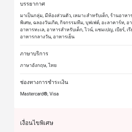
ชิดลม โดดเด่นด้วยบรรยากาศหรูหราแต่แสนอบอุ่น เหมาะ
บรรยากาศ
แนะนำที่ห้ามพลาด ได้แก่ ก้ามปูนึ่งเนื้อแน่น แร็คลัมป
มาเป็นกลุ่ม, มีห้องส่วนตัว, เหมาะสำหรับเด็ก, ร้านอาหา
อย่างประณีต

พิเศษ, ฉลองวันเกิด, กิจกรรมทีม, บุฟเฟต์, อะลาคาร์ท, อาหาร
อาหารทะเล, อาหารสำหรับเด็ก, ไวน์, แชมเปญ, เบียร์, เรี
มอบประสบการณ์ที่น่าประทับใจทั้งสำหรับคนท้องถิ่นและนั
อาหารกลางวัน, อาหารเย็น
คุณภาพสูงพร้อมเมนูหลากหลายให้เลือกมากมาย ทั้งรสช
รับรองว่าจะต้องอยากกลับมาอีกแน่นอน

ภาษาบริการ
การจองผ่านแอปหรือเว็บไซต์ Eatigo คือวิธีที่ชาญฉลาด
ภาษาอังกฤษ, ไทย
ช่องทางการชำระเงิน
Mastercard®, Visa
เงื่อนไขพิเศษ