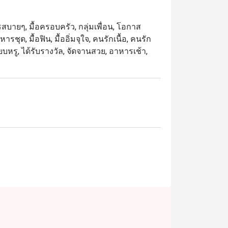
สำหรับบรันช์ ดินเนอร์ หรือโอกาสพิเศษ เมนู
์ย่างสุดนุ่ม และขนมหวานหลากหลายที่รังสรรค์
รสบายๆ, มื้อครอบครัว, กลุ่มเพื่อน, โอกาส
ชุด, มื้อฟิน, มื้ออิ่มจุใจ, คนรักเนื้อ, คนรัก
ยบหรู, ได้รับรางวัล, จัดจานสวย, อาหารเช้า,
กท่องเที่ยว เหมาะสำหรับผู้ที่มองหาบุฟเฟ่ต์
าติ บริการ และทำเลที่สะดวกใกล้ BTS ชิดลม 
ที่สุดในการรับประทานอาหาร เพียงเลือกช่วง