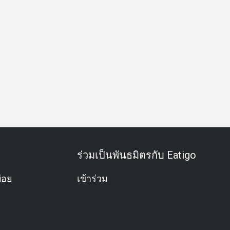
สพิเศษ
ฉลองวันเกิด
กิจกรรมทีม
บุฟเฟต์
อะลาคาร์ท
ร่วมเป็นพันธมิตรกับ Eatigo
่อย
เข้าร่วม