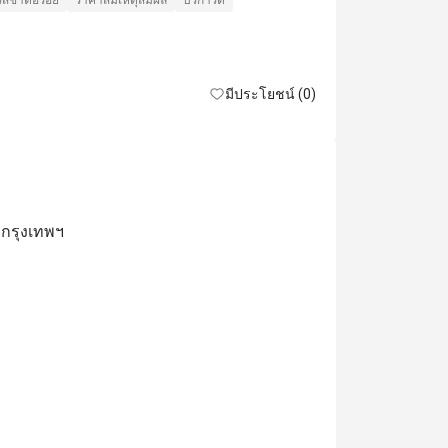
รสชาติอร่อย
ราคาสมเหตุสมผล
บริการดี
หอมอร่อยไม
แน่นอนครับ
รสชาติอร่อย
เหมาะกับการเด
มีประโยชน์ (0)
 กรุงเทพฯ