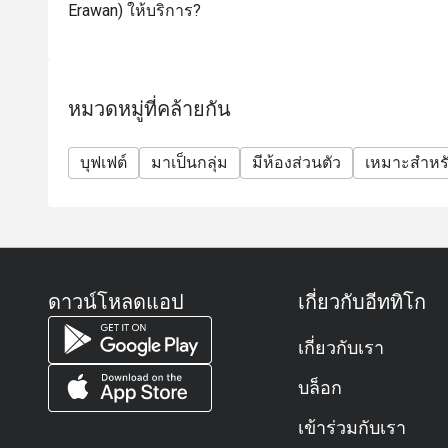
Erawan) ให้บริการ?
ท่านจะสามารถเริ่มรับประทานอาหาร/ตักบุฟเฟต์ได้ตา
ก่อนเวลา ทางร้านขอสงวนสิทธิ์ให้เริ่มใช้บริการเมื่
สิทธิพิเศษสำหรับวันเกิด หรือวันครบรอบ : รับฟรี! เค้
(เงื่อนไข: กรุณาจองล่วงหน้าอย่างน้อย 24 ชั่วโมง 
หมวดหมู่ที่คล้ายกัน
การจอง)
*โปรโมชั่นนี้ไม่สามารถใช้ร่วมกับโปรโมชั่นพิเศษอื่น
บุฟเฟต์
มาเป็นกลุ่ม
มีห้องส่วนตัว
เหมาะสำหรั
*ส่วนลดไม่สามารถใช้กับซันเดย์บรันช์ได้
*ห้องอาหารไม่มีการเสิร์ฟเมนูปูในมื้อเย็นวันจันทร์ถึง
เป็นต้นไป
*ค่าบริการ (Service Charge) จะถูกคำนวณจากราคา
FAQ
ดาวน์โหลดแอป
เกี่ยวกับอีททิโก
ถาม: ร้าน The Dining Room เป็นร้านแบบไหนเหรอ?
ตอบ:
เกี่ยวกับเรา
The Dining Room เป็นห้องอาหารหลักของโรงแรม Grand
บล็อก
ร้านนี้เป็นแบบ ออลเดย์ไดน์นิ่ง (All-Day Dining) คือเปิ
มีทั้งแบบบุฟเฟต์และเมนูตามสั่ง (à la carte)
เข้าร่วมกับเรา
บรรยากาศหรูหราแต่ไม่อึดอัด เหมาะกับทั้งมื้อธุรกิจแ