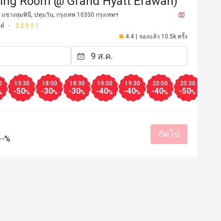
ning Room @ Grand Hyatt Erawan)
แขวงลุมพินี, ปทุมวัน, กรุงเทพ 10330 กรุงเทพฯ
ต์
4.4
|
จองแล้ว 10.5k ครั้ง
0
13:30
18:00
18:30
19:00
19:30
20:00
20:30
-50
-30
-30
-40
-40
-40
-50
%
%
%
%
%
%
%
%
ถัดไป
--%
C*
C
19 ก.ค. 2569
6 ก.ค. 25
พเฟ่โรงแรมที่ดีมากๆที่นึงที่น่า
ตัวเลือกไม่เยอะ แต่ยังล
มปูสดให้เยอะไม่มีกั๊ก อาหารอร่อย 
อร่อยเกือบทุกอย่าง ชอบปู
้อดีมาก ไอศครีม วลิลา คือดีย์มาก 
เนื้อย่างก็ดี ของหวานก็