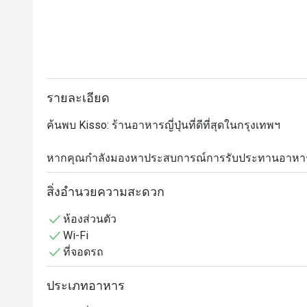
รายละเอียด
ค้นพบ Kisso: ร้านอาหารญี่ปุ่นที่ดีที่สุดในกรุงเทพฯ

หากคุณกำลังมองหาประสบการณ์การรับประทานอาหารญี่ปุ
เลือกที่ไม่ควรพลาด ร้านอาหารแห่งนี้มีชื่อเสียงในเรื่อ
อร่อย ทั้งเมนูแซลมอนพิเศษ, เซตเบนโตะญี่ปุ่นที่จัดแต่งอ
สิ่งอำนวยความสะดวก
คุณพึงพอใจในทุกคำที่รับประทาน

ห้องส่วนตัว
Wi-Fi
สัมผัสรสชาติแท้ของญี่ปุ่นในกรุงเทพฯ

ที่จอดรถ
Kisso นำเสนอรสชาติแท้ของญี่ปุ่นผ่านแนวคิด "ทุกสิ่งมี
ประเพณีการทำอาหารญี่ปุ่นแท้ๆ ด้วยการคัดสรรเมนูต
ประเภทอาหาร
หนาว, ฤดูใบไม้ผลิ, ฤดูร้อน และฤดูใบไม้ร่วง ทุกจานได้ร
สูงที่นำเข้าจากญี่ปุ่นหลายครั้งต่อสัปดาห์
