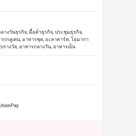
ละหลากหลาย ด้วยความจุที่รองรับแขกได้ถึง 
กลางวันธุรกิจ, มื้อค่ำธุรกิจ, ประชุมธุรกิจ,
ต๊ะสไตล์ตะวันตก หรือที่บาร์ซูชิที่สามารถชมเชฟ
าศจากกลูเตน, อาหารชุด, อะลาคาร์ท, โอมากา
 ได้รับรางวัล, อาหารกลางวัน, อาหารเย็น
้อง (ห้องละ 12 คน หรือ 24 คนเมื่อเชื่อมต่อ
ย่างให้สุกพอประมาณ เสิร์ฟพร้อมหอมใหญ่

สราดไข่ปลา

มชาติ

ม

 UnionPay
เสิร์ฟพร้อมน้ำสลัดงาและพอนซึ

ผ็ด และมายองเนส โรยด้วยไข่ปลาแซลมอน

ู, เนื้อปู, อะโวคาโด, แตงกวา และมายองเนส
