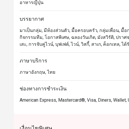
อาหารญี่ปุ่น
บรรยากาศและพื้นที่รับประทาน

บรรยากาศ
Kisso มอบประสบการณ์การรับประทานอาหารที่มีระดับแ
110 คน:

มาเป็นกลุ่ม, มีห้องส่วนตัว, มื้อครอบครัว, กลุ่มเพื่อน, มื้อ
พื้นที่รับประทานหลัก: รองรับ 58 คน พร้อมเลือกนั่งที่โ
กิจกรรมทีม, โอกาสพิเศษ, ฉลองวันเกิด, มังสวิรัติ, ปร
ทำซูชิและย่างบนเตาถ่านได้

เสะ, การจับคู่ไวน์, บุฟเฟต์, ไวน์, วิสกี้, สาเก, ค็อกเทล,
ห้องรับประทานส่วนตัว: เลือกระหว่างห้องสไตล์ญี่ปุ่น 2 ห
กัน) หรือห้องสไตล์ตะวันตก 2 ห้อง (ห้องละ 10 คน)

ภาษาบริการ
เมนูที่ต้องลอง

ภาษาอังกฤษ, ไทย
A4 Australian Wagyu Tataki: เนื้อวากิว A4 สไลด์บางๆ 
Ebi Avocado Ae: กุ้งต้มและอะโวคาโดคลุกกับมายองเน
ช่องทางการชำระเงิน
Shirauo no Karaage: ปลาน้ำแข็งทอดกรอบ โรยเกลือธรร
Iri Ginnan: เมล็ดแปะก๊วยคั่ว สำหรับรสชาติที่กรอบและเค็
American Express, Mastercard®, Visa, Diners, Wallet,
A4 Australian Wagyu Shabu-Shabu Salad: เนื้อวากิวสด
Spicy Salmon Roll: ซาชิมิแซลมอน, อะโวคาโด, ซอสเ
Special Spider Roll: โรลสุดพิเศษที่มีปูทะเลทอด, แท่งป
Dobin Mushi: ซุปใสที่มีไก่, ซีฟู้ด, เห็ด และมะนาว

เงื่อนไขพิเศษ