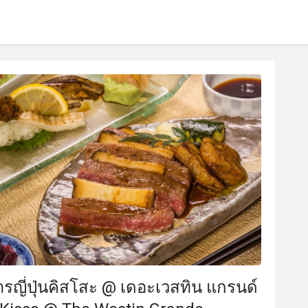
รญี่ปุ่นคิสโสะ @ เดอะเวสทิน แกรนด์