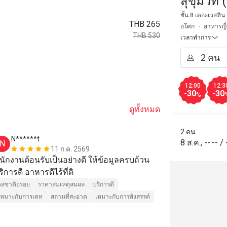
สุขุมวิท
Sukhumv
ชั้น 8 เดอะเวสทิน
THB 265
อโศก
อาหารญี่ป
THB 530
เวลาทำการ
12:00
12:3
-30
-30
%
ดูทั้งหมด
2 คน
N******t
c*******
8 ส.ค.
,
--:--
/
N
C
11 ก.ค. 2569
นักงานต้อนรับเป็นอย่างดี ให้ข้อมูลครบถ้วน 
I have lived 
บริการดี อาหารดีไร้ที่ติ 
To be honest
restaurant I h
รสชาติอร่อย
ราคาสมเหตุสมผล
บริการดี
kinds of sush
เหมาะกับการเดท
สถานที่สะอาด
เหมาะกับการสังสรรค์
Considering t
รสชาติอร่อย
best choice. 
สถานที่สะอาด