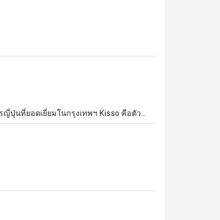
่นที่ยอดเยี่ยมในกรุงเทพฯ Kisso คือตัว
งรสชาติอันแท้จริง พร้อมเสิร์ฟหลากหลายเมนู
ย่างสวยงาม, และซูชิที่สร้างสรรค์ ซึ่งจะทำให้
ฤดูกาล" โดยร้านมุ่งมั่นที่จะนำเสนอรสชาติและ
ามฤดูกาลที่สะท้อนถึงความหลากหลายของฤดู
ับการปรุงอย่างพิถีพิถันโดยใช้วัตถุดิบคุณภาพ