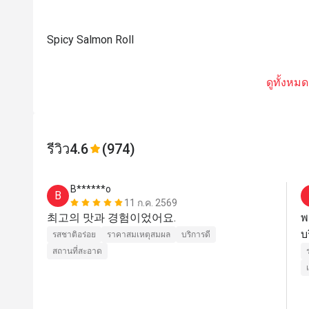
Spicy Salmon Roll
ดูทั้งหมด
รีวิว
4.6
(974)
B******o
B
11 ก.ค. 2569
최고의 맛과 경험이었어요.
พ
รสชาติอร่อย
ราคาสมเหตุสมผล
บริการดี
สถานที่สะอาด