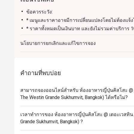
Gindara no Nitsuke: ปลาคอดดำสตรีมในซอสโชยุที่หอม
Kurobuta Kakuni: เนื้อหมูคูโรบูตะตุ๋นในซอสโชยุ รสชาต
ข้อควรระวัง:
* เมนูและราคาอาจมีการเปลี่ยนแปลงโดยไม่ต้องแจ้ง
ทำเลที่ตั้ง

* ราคาทั้งหมดเป็นเงินบาท และยังไม่รวมค่าบริการ 10
Kisso ตั้งอยู่บนชั้น 8 ของ The Westin Grande Sukhumvi
* หากคุณมีข้อกังวลเกี่ยวกับการแพ้อาหาร โปรดแจ้งเต
สถานี BTS อโศก (ทางออก 5) และ MRT สุขุมวิท (ทางออ
นโยบายการยกเลิกและแก้ไขการจอง
สำหรับรับประทานที่ร้าน วันจันทร์-อาทิตย์
ทำไม Kisso ถึงโดดเด่น

มื้อกลางวัน: 12.00-14.30 น.
มื้อเย็น: 18.00- 22.30 น.
Kisso เป็นร้านอาหารที่มีสไตล์ ได้รับรางวัล และมีชื่
เงื่อนไขพิเศษ:
คำถามที่พบบ่อย
รับประกันประสบการณ์การรับประทานอาหารที่ไม่ทำให้ผิด
- ส่วนลดเฉพาะค่าอาหารเท่านั้น
หรือเป็นนักชิมที่ชอบลิ้มลองเมนูใหม่ๆ เมนูตามฤดูกาล
- ส่วนลดใช้ได้กับชุดเมนูอาหารกลางวัน (12:00-14:30
Kisso ทำให้มันเป็นตัวเลือกที่โดดเด่นสำหรับการรับประ
สามารถจองออนไลน์สำหรับ ห้องอาหารญี่ปุ่นคิสโสะ @ เ
- ส่วนลดนี้ใช้ได้กับเมนูอาหารกลางวันแบบ A La Car
The Westin Grande Sukhumvit, Bangkok) ได้หรือไม่?
- ส่วนลดนี้ใช้ได้กับเมนู A La Carte (12:00-14:30 น. 
- ไม่สามารถใช้ร่วมกับส่วนลดหรือโปรโมชั่นอื่นๆ ได้
เวลาทำการของ ห้องอาหารญี่ปุ่นคิสโสะ @ เดอะเวสทิน แ
สิทธิพิเศษสำหรับเจ้าของวันเกิด: รับฟรี! เค้กวันเกิด 
Grande Sukhumvit, Bangkok) ?
(เงื่อนไข: กรุณาจองล่วงหน้าอย่างน้อย 24 ชั่วโมง 