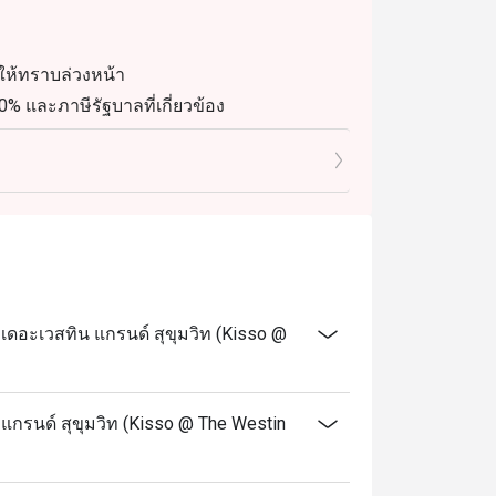
หวาน

ิอ่อนนุ่มและเต็มไปด้วยรสชาติ

ให้ทราบล่วงหน้า
% และภาษีรัฐบาลที่เกี่ยวข้อง
t, Bangkok โรงแรม 5 ดาวที่สะดวกตั้งอยู่ใกล้
ือนเซิร์ฟเวอร์ของคุณก่อนสั่งซื้อ
ก 3)

อเสียงด้านความยอดเยี่ยมทางด้านการทำอาหาร 
หวัง ไม่ว่าคุณจะเป็นแฟนพันธุ์แท้ของซูชิ 
, รสชาติแท้ๆ และบรรยากาศที่เชิญชวนของ 
 น.)
ทานอาหารญี่ปุ่นในกรุงเทพฯ

ดอะเวสทิน แกรนด์ สุขุมวิท (Kisso @
te Weekend แบบไม่จำกัด (12:00-14:30 น.)
และ 18:00-22:30 น.)
กรนด์ สุขุมวิท (Kisso @ The Westin
เมื่อมาฉลองวันเกิดที่ร้านของเรา
และระบุข้อความ "ฉลองวันเกิด" ในรายละเอียด