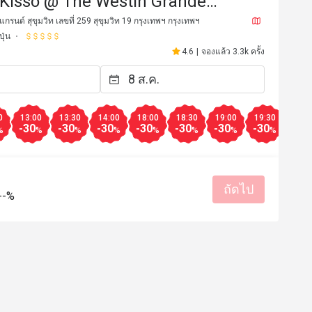
 (Kisso @ The Westin Grande
it, Bangkok)
 แกรนด์ สุขุมวิท เลขที่ 259 สุขุมวิท 19 กรุงเทพฯ กรุงเทพฯ
ุ่น
4.6
|
จองแล้ว 3.3k ครั้ง
0
13:00
13:30
14:00
18:00
18:30
19:00
19:30
-30
-30
-30
-30
-30
-30
-30
%
%
%
%
%
%
%
%
ถัดไป
*****8
m*****l
--%
M
7 ธ.ค. 2568
12 พ.ย. 2
in Bangkok for two and half years. 
Outstanding service and 
, Kisso is the best Japanese 
👍
ave ever visited. Especially all 
รสชาติอร่อย
ราคาสมเหตุสม
i are the best in Bangkok. 
เหมาะกับการเดท
สถานที่สะอ
he reasonable price, Kisso  is the 
ราคาสมเหตุสมผล
บริการดี
I must visit Kisso in a few days.