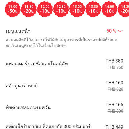
11:00
11:30
12:00
12:30
13:00
13:30
14:00
14:3
-50
-20
-10
-10
-10
-10
-10
-20
%
%
%
%
%
%
%
เมนูแนะนำ
-50 %
ส่วนลดอีททิโก้สามารถใช้ได้กับเมนูอาหารที่เป็นราคาปกติทั้งหมด
ยกเว้นเมนูที่ระบุไว้ในเงื่อนไขพิเศษ
THB 380
แพลตเตอร์รวมชีสและโคลด์คัท
THB 760
THB 160
สลัดทูน่าทาทากิ
THB 320
THB 165
พิซซ่าแซลมอนรมควัน
THB 330
สเต็กเนื้อริบอายแบล็คแองกัส 300 กรัม มาร์
THB 449