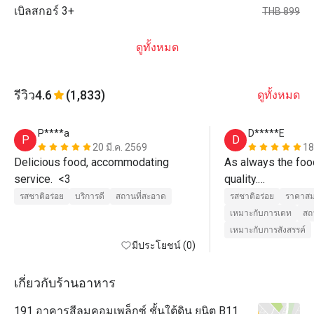
เบิลสกอร์ 3+
THB 899
ดูทั้งหมด
รีวิว
4.6
(1,833)
ดูทั้งหมด
P****a
D*****E
P
D
20 มี.ค. 2569
18
Delicious food, accommodating 
As always the foo
service.  <3
quality.

Beef Burger (real A
รสชาติอร่อย
บริการดี
สถานที่สะอาด
รสชาติอร่อย
ราคาสม
was delicious,

เหมาะกับการเดท
สถ
also came with tast
เหมาะกับการสังสรรค์
มีประโยชน์ (0)
Great Value Meal.

Service is always 
young courteous wa
เกี่ยวกับร้านอาหาร
recommended.
191 อาคารสีลมคอมเพล็กซ์ ชั้นใต้ดิน ยูนิต B11