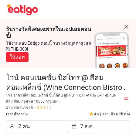
รับรางวัลพิเศษเฉพาะในแอปเลยตอน
นี้!
ใช้งานแอป Eatigo ตอนนี้ รับรางวัลมูลค่าสูงสุด
ถึงTHB 300!
ใช้แอพ
ไวน์ คอนเนคชั่น บิสโทร @ สีลม
คอมเพล็กซ์ (Wine Connection Bistro
@ Silom Complex)
191 อาคารสีลมคอมเพล็กซ์ ชั้นใต้ดิน ยูนิต B11 B11-A และ B-11-B ถนน
สีลม สีลม กรุงเทพ 10500 กรุงเทพฯ
อาหารนานาชาติ
เวลาทำการ
4.6
|
จองแล้ว 6.2k ครั้ง