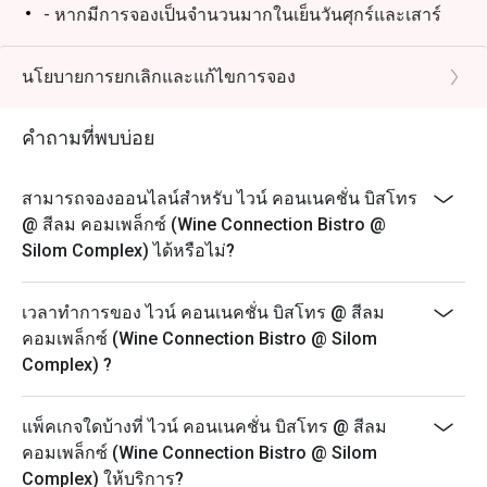
รสชาติที่ลงตัว

- หากมีการจองเป็นจำนวนมากในเย็นวันศุกร์และเสาร์
ท่านอาจต้องรอการจัดที่นั่งประมาณ 2-3 นาที
ทำไมต้องเลือก Wine Connection Bistro Silom?

นโยบายการยกเลิกและแก้ไขการจอง
ไวน์และอาหารระดับพรีเมียม ในราคาสบายกระเป๋า

 บรรยากาศหรูหราแต่เป็นกันเอง – เหมาะสำหรับ ออกเดต 
นัดพบปะ หรือดินเนอร์ทางธุรกิจ

คำถามที่พบบ่อย
 ทีมงานผู้เชี่ยวชาญด้านไวน์ – ให้คำแนะนำการจับคู่ไวน์ที่ดี
ที่สุด

สามารถจองออนไลน์สำหรับ ไวน์ คอนเนคชั่น บิสโทร
@ สีลม คอมเพล็กซ์ (Wine Connection Bistro @
Silom Complex) ได้หรือไม่?
 ไม่ว่าคุณจะเป็น นักดื่มไวน์ตัวยง หรือแค่กำลังมองหา มื้อ
อาหารสุดพิเศษพร้อมไวน์ชั้นเลิศ Wine Connection Bistro 
เวลาทำการของ ไวน์ คอนเนคชั่น บิสโทร @ สีลม
Silom คือจุดหมายปลายทางด้านการกินดื่มที่คุณไม่ควร
คอมเพล็กซ์ (Wine Connection Bistro @ Silom
Complex) ?
แพ็คเกจใดบ้างที่ ไวน์ คอนเนคชั่น บิสโทร @ สีลม
คอมเพล็กซ์ (Wine Connection Bistro @ Silom
Complex) ให้บริการ?