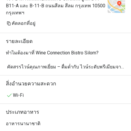
B11-A และ B-11-B ถนนสีลม สีลม กรุงเทพ 10500
กรุงเทพฯ
คัดลอกที่อยู่
รายละเอียด
ทำไมต้องมาที่ Wine Connection Bistro Silom?

 คัดสรรไวน์คุณภาพเยี่ยม – ดื่มด่ำกับ ไวน์ระดับพรีเมียมจาก
ฝรั่งเศส อิตาลี สเปน ออสเตรเลีย และอีกมากมาย ที่คัดสรร
มาอย่างดีเพื่อเสริมรสชาติของทุกเมนู

สิ่งอำนวยความสะดวก
รสชาติอาหารยุโรปต้นตำรับ – ลิ้มลองเมนูอาหารยุโรปสุด
Wi-Fi
พิเศษ อาทิ ชีสบอร์ด ชีสพรีเมียม พิซซ่าสูตรต้นตำรับ พาสต้า
สด และเมนูเนื้อย่างรสเลิศ

ประเภทอาหาร
 บรรยากาศบิสโทรสุดชิล – ผ่อนคลายกับ บรรยากาศอบอุ่น
อาหารนานาชาติ
และเป็นกันเอง เหมาะสำหรับ ดินเนอร์สุดโรแมนติก นัด