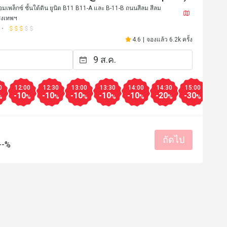
เพล็กซ์ ชั้นใต้ดิน ยูนิต B11 B11-A และ B-11-B ถนนสีลม สีลม
ุงเทพฯ
4.6
|
จองแล้ว 6.2k ครั้ง
0
12:00
12:30
13:00
13:30
14:00
14:30
15:00
15:3
-10
-10
-10
-10
-10
-20
-30
-50
%
%
%
%
%
%
%
%
*5
D**i
ถัดไป
D
--%
6 มี.ค. 2569
11 ก.พ. 2
d & ambience! Thank you!
All is good

I like to come back here 
ราคาสมเหตุสมผล
บริการดี
ท
สถานที่สะอาด
เหมาะกับการสังสรรค์
รสชาติอร่อย
ราคาสมเหตุสม