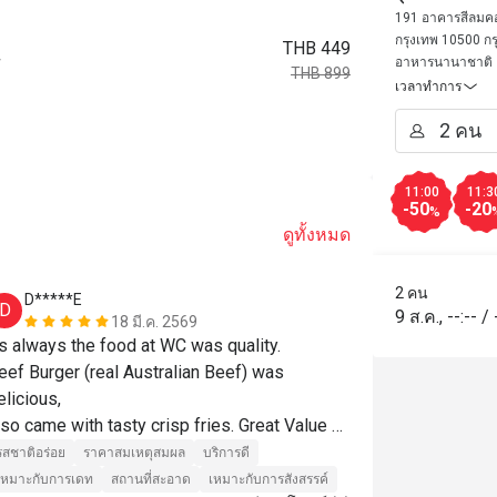
191 อาคารสีลมคอม
กรุงเทพ 10500 กร
THB 449
+
อาหารนานาชาติ
THB 899
เวลาทำการ
11:00
11:3
-50
-20
%
ดูทั้งหมด
2 คน
D*****E
d*******
D
D
9 ส.ค.
,
--:--
/
18 มี.ค. 2569
s always the food at WC was quality.

Awesome foo
eef Burger (real Australian Beef) was 
รสชาติอร่อย
elicious,

เหมาะกับการเด
lso came with tasty crisp fries. Great Value 
eal.

รสชาติอร่อย
ราคาสมเหตุสมผล
บริการดี
ervice is always with a smile from young 
เหมาะกับการเดท
สถานที่สะอาด
เหมาะกับการสังสรรค์