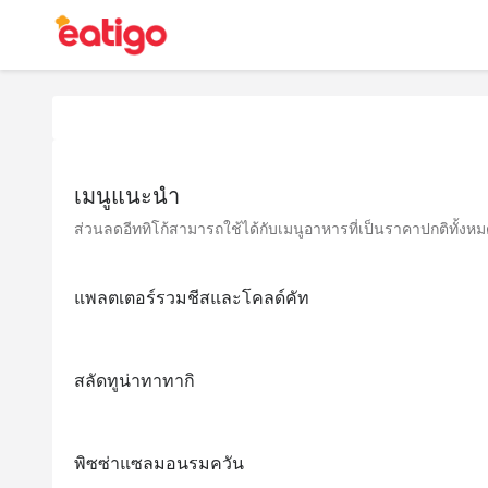
เมนูแนะนำ
ส่วนลดอีททิโก้สามารถใช้ได้กับเมนูอาหารที่เป็นราคาปกติทั้งหมด 
แพลตเตอร์รวมชีสและโคลด์คัท
สลัดทูน่าทาทากิ
พิซซ่าแซลมอนรมควัน