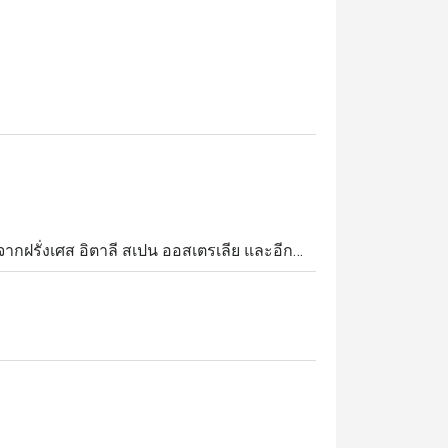
มจากฝรั่งเศส อิตาลี สเปน ออสเตรเลีย และอีก
พิเศษ อาทิ ชีสบอร์ด ชีสพรีเมียม พิซซ่าสูตร
่นและเป็นกันเอง เหมาะสำหรับ ดินเนอร์สุดโร