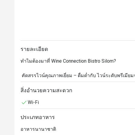
รายละเอียด
ทำไมต้องมาที่ Wine Connection Bistro Silom?

 คัดสรรไวน์คุณภาพเยี่ยม – ดื่มด่ำกับ ไวน์ระดับพรีเมีย
มากมาย ที่คัดสรรมาอย่างดีเพื่อเสริมรสชาติของทุกเมนู

สิ่งอำนวยความสะดวก
รสชาติอาหารยุโรปต้นตำรับ – ลิ้มลองเมนูอาหารยุโรปสุด
Wi-Fi
ต้นตำรับ พาสต้าสด และเมนูเนื้อย่างรสเลิศ

ประเภทอาหาร
 บรรยากาศบิสโทรสุดชิล – ผ่อนคลายกับ บรรยากาศอบอุ
แมนติก นัดสังสรรค์ หรือพักผ่อนหลังเลิกงาน

อาหารนานาชาติ