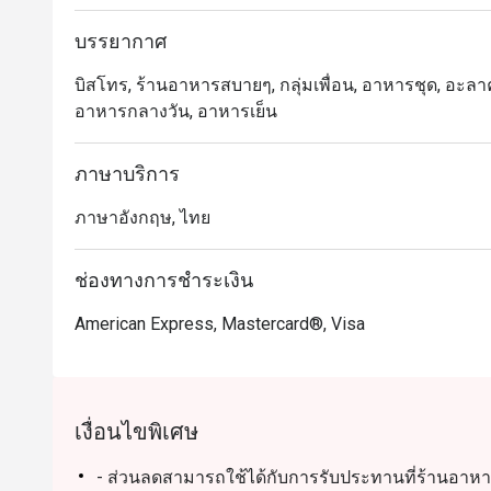
 คุณภาพเยี่ยมในราคาคุ้มค่า – สัมผัส ไวน์และอาหารค
บรรยากาศ
ค่าทุกบาททุกสตางค์

บิสโทร, ร้านอาหารสบายๆ, กลุ่มเพื่อน, อาหารชุด, อะลาคาร์ท
 ทำเลทองใจกลางสีลม – ตั้งอยู่ในย่านที่คึกคักที่สุดแห
อาหารกลางวัน, อาหารเย็น
ในพื้นที่และนักท่องเที่ยว

ภาษาบริการ
เมนูแนะนำ & การจับคู่ไวน์

สเต็กเซอร์ลอยน์ – เข้ากันได้อย่างลงตัวกับ Cabernet Sau
ภาษาอังกฤษ, ไทย
พิซซ่าสูตรพิเศษ – เสริมรสด้วย Pinot Noir หรือ Chardonna
 ลาซานญ่า – ต้องลองกับ ไวน์แดงอิตาเลียนรสเข้มข้น

ช่องทางการชำระเงิน
 ขาแกะตุ๋น – เหมาะกับ Syrah หรือ Merlot ที่มีบอดี้หนักแ
ซี่โครงหมูบาร์บีคิวรมควัน – จับคู่กับ Zinfandel เข้มข้นเพ
American Express, Mastercard®, Visa
ทำไมต้องเลือก Wine Connection Bistro Silom?

ไวน์และอาหารระดับพรีเมียม ในราคาสบายกระเป๋า

 บรรยากาศหรูหราแต่เป็นกันเอง – เหมาะสำหรับ ออกเดต
เงื่อนไขพิเศษ
 ทีมงานผู้เชี่ยวชาญด้านไวน์ – ให้คำแนะนำการจับคู่ไวน์ที่
- ส่วนลดสามารถใช้ได้กับการรับประทานที่ร้านอาหาร