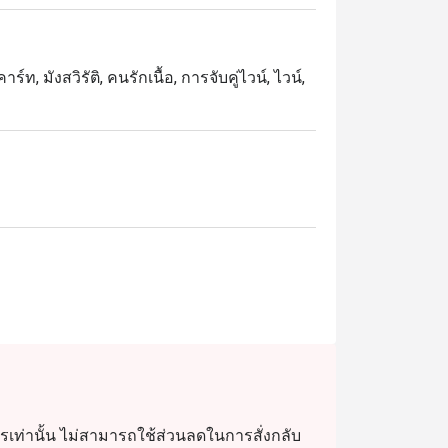
ุณภาพสูง ในราคาสบายกระเป๋า รับรองว่าคุ้ม
, มังสวิรัติ, คนรักเนื้อ, การจับคู่ไวน์, ไวน์,
่งหนึ่งของกรุงเทพฯ เดินทางสะดวกสำหรับทั้งคน
vignon เข้มข้น

y ที่นุ่มละมุน

น่น

ื่อรสชาติที่ลงตัว

 นัดพบปะ หรือดินเนอร์ทางธุรกิจ

ดีที่สุด

เท่านั้น ไม่สามารถใช้ส่วนลดในการสั่งกลับ