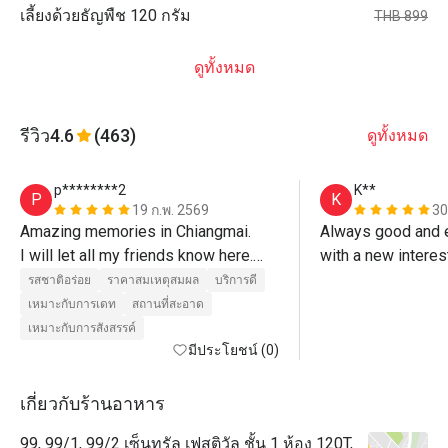
เลี้ยงด้วยธัญพืช 120 กรัม
THB 899
ดูทั้งหมด
รีวิว
4.6
(463)
ดูทั้งหมด
p********2
K**
P
K
19 ก.พ. 2569
30
Amazing memories in Chiangmai.

Always good and e
I will let all my friends know here.

with a new intere
รสชาติอร่อย
ราคาสมเหตุสมผล
บริการดี
เหมาะกับการเดท
สถานที่สะอาด
เหมาะกับการสังสรรค์
มีประโยชน์ (0)
เกี่ยวกับร้านอาหาร
99, 99/1, 99/2 เซ็นทรัล เฟสติวัล ชั้น 1 ห้อง 120T,