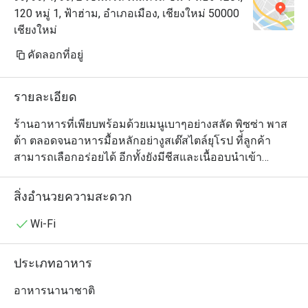
120 หมู่ 1, ฟ้าฮ่าม, อำเภอเมือง, เชียงใหม่ 50000
เชียงใหม่
คัดลอกที่อยู่
รายละเอียด
ร้านอาหารที่เพียบพร้อมด้วยเมนูเบาๆอย่างสลัด พิซซ่า พาส
ต้า ตลอดจนอาหารมื้อหลักอย่างูสเต๊สไตล์ยุโรป ที่้ลูกค้า
สามารถเลือกอร่อยได้ อีกทั้งยังมีชีสและเนื้ออบนำเข้า
คุณภาพสูง เบเกอรี่และขนมอบโฮมเมดร้อนๆ จากเตา ซึ่ง
ลูกค้าสามารถสั่งทานได้ทั้งที่ร้านหรือจะซื้อกลับบ้าน เราก็มี
สิ่งอำนวยความสะดวก
บริการด้วยเช่นกัน นอกจากนี้ เรายังมีเมนูพิเศษที่ลูกค้า
สามารถแชร์กันได้ เพื่อเพิ่มบรรยากาศให้มีความสนุกกับการ
Wi-Fi
รับประทานอาหารมากยิ่งขึ้น

ประเภทอาหาร
อาหารนานาชาติ