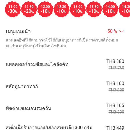
11:00
11:30
12:00
12:30
13:00
13:30
14:00
14:3
-30
-20
-10
-10
-10
-10
-10
-10
%
%
%
%
%
%
%
เมนูแนะนำ
-50 %
ส่วนลดอีททิโก้สามารถใช้ได้กับเมนูอาหารที่เป็นราคาปกติทั้งหมด
ยกเว้นเมนูที่ระบุไว้ในเงื่อนไขพิเศษ
THB 380
แพลตเตอร์รวมชีสและโคล์ดคัท
THB 760
THB 160
สลัดทูน่าทาทากิ
THB 320
THB 165
พิซซ่าแซลมอนรมควัน
THB 330
สเต็กเนื้อริบอายแองกัสออสเตรเลีย 300 กรัม
THB 449