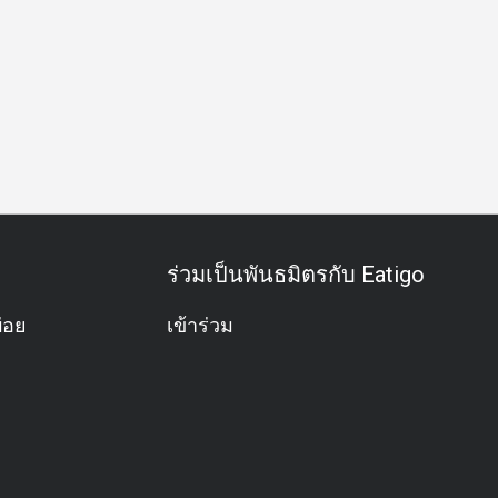
มังสวิรัติ
ปราศจากกลูเตน
อาหารชุด
การจับคู่ไวน์
อะล
ร่วมเป็นพันธมิตรกับ Eatigo
่อย
เข้าร่วม