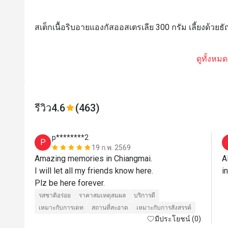
สเต็กเนื้อริบอายแองกัสออสเตรเลีย 300 กรัม เลี้ยงด้วยธ
ดูทั้งหมด
รีวิว
4.6
(463)
p********2
P
19 ก.พ. 2569
Amazing memories in Chiangmai.

A
I will let all my friends know here.

i
รสชาติอร่อย
ราคาสมเหตุสมผล
บริการดี
เหมาะกับการเดท
สถานที่สะอาด
เหมาะกับการสังสรรค์
มีประโยชน์ (0)