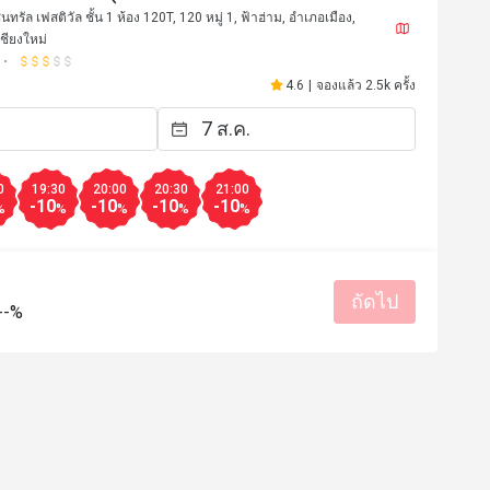
 Central Festival Chiangmai)
นทรัล เฟสติวัล ชั้น 1 ห้อง 120T, 120 หมู่ 1, ฟ้าฮ่าม, อำเภอเมือง,
ชียงใหม่
4.6
|
จองแล้ว 2.5k ครั้ง
0
19:30
20:00
20:30
21:00
-10
-10
-10
-10
%
%
%
%
%
***g
J**********
ถัดไป
J
--%
15 ก.ย. 2567
31 ส.ค. 2
All are good ! 
มีประโยชน์ (0)