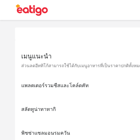
เมนูแนะนำ
ส่วนลดอีททิโก้สามารถใช้ได้กับเมนูอาหารที่เป็นราคาปกติทั้งหมด 
แพลตเตอร์รวมชีสและโคล์ดคัท
สลัดทูน่าทาทากิ
พิซซ่าแซลมอนรมควัน