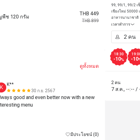
Bistro @
99, 99/1, 99/2 เซ็
เชียงใหม่ 50000 เ
THB 449
ัญพืช 120 กรัม
อาหารนานาชาติ
THB 899
เวลาทำการ
18:30
19:0
-10
-10
%
ดูทั้งหมด
2 คน
K**
M******
K
M
7 ส.ค.
,
--:--
/
30 ก.ย. 2567
lways good and even better now with a new 
nteresting menu
มีประโยชน์ (0)