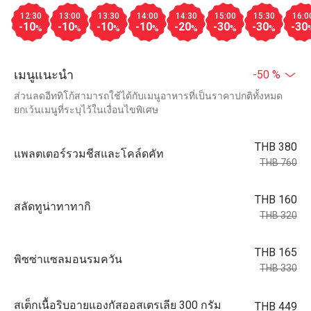
12:30
13:00
13:30
14:00
14:30
15:00
15:30
16:0
-10
-10
-10
-10
-20
-30
-30
-30
%
%
%
%
%
%
%
เมนูแนะนำ
-50 %
ส่วนลดอีททิโก้สามารถใช้ได้กับเมนูอาหารที่เป็นราคาปกติทั้งหมด
ยกเว้นเมนูที่ระบุไว้ในเงื่อนไขพิเศษ
THB 380
แพลตเตอร์รวมชีสและโคล์ดคัท
THB 760
THB 160
สลัดทูน่าทาทากิ
THB 320
THB 165
พิซซ่าแซลมอนรมควัน
THB 330
สเต็กเนื้อริบอายแองกัสออสเตรเลีย 300 กรัม
THB 449