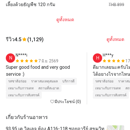
เลี้ยงด้วยธัญพืช 120 กรัม
THB 899
ดูทั้งหมด
รีวิว
4.5
(1,129)
ดูทั้งหมด
N****i
H***y
N
H
7 มิ.ย. 2569
17
Super good food and very good 
ดีมากเลยนะครับไม่ร
service :)
ได้อยางไรจากไหนไ
ดีแบบหาที่เทียบเท
รสชาติอร่อย
ราคาสมเหตุสมผล
บริการดี
รสชาติอร่อย
ราคาสม
โลกไหนก็ตามที่มีอ
เหมาะกับการเดท
สถานที่สะอาด
เหมาะกับการเดท
สถ
โลกนี้ถ้าได้เห็นขอ
เหมาะกับการสังสรรค์
เหมาะกับการสังสรรค์
มีประโยชน์ (0)
เป็นเสียงเดียวกัน
ครับพี่ๆน้องๆเพื่อน
คิดเหมือนกับผมหรื
เกี่ยวกับร้านอาหาร
ไปผมนั่งพิมพ์นานอ
93,95 เค วิลเลจ ห้อง A116-118 ซอยอารีย์ สุขุมวิท