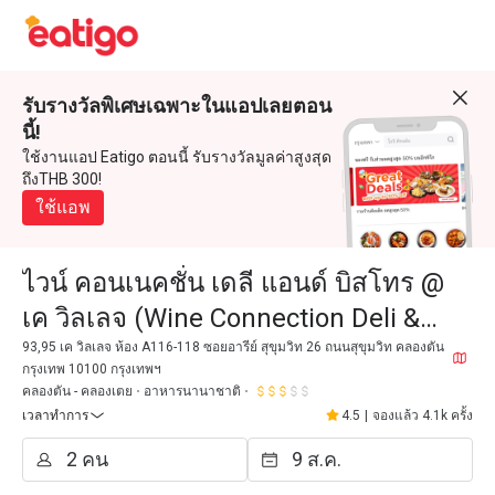
รับรางวัลพิเศษเฉพาะในแอปเลยตอน
นี้!
ใช้งานแอป Eatigo ตอนนี้ รับรางวัลมูลค่าสูงสุด
ถึงTHB 300!
ใช้แอพ
ไวน์ คอนเนคชั่น เดลี แอนด์ บิสโทร @
เค วิลเลจ (Wine Connection Deli &
Bistro @ K Village)
93,95 เค วิลเลจ ห้อง A116-118 ซอยอารีย์ สุขุมวิท 26 ถนนสุขุมวิท คลองตัน
กรุงเทพ 10100 กรุงเทพฯ
คลองตัน - คลองเตย
อาหารนานาชาติ
เวลาทำการ
4.5
|
จองแล้ว 4.1k ครั้ง