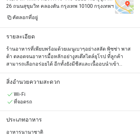
26 ถนนสุขุมวิท คลองตัน กรุงเทพ 10100 กรุงเทพฯ
คัดลอกที่อยู่
รายละเอียด
ร้านอาหารที่เพียบพร้อมด้วยเมนูเบาๆอย่างสลัด พิซซ่า พาส
ต้า ตลอดจนอาหารมื้อหลักอย่างูสเต๊สไตล์ยุโรป ที่้ลูกค้า
สามารถเลือกอร่อยได้ อีกทั้งยังมีชีสและเนื้ออบนำเข้า
คุณภาพสูง เบเกอรี่และขนมอบโฮมเมดร้อนๆ จากเตา ซึ่ง
ลูกค้าสามารถสั่งทานได้ทั้งที่ร้านหรือจะซื้อกลับบ้าน เราก็มี
สิ่งอำนวยความสะดวก
บริการด้วยเช่นกัน นอกจากนี้ เรายังมีเมนูพิเศษที่ลูกค้า
สามารถแชร์กันได้ เพื่อเพิ่มบรรยากาศให้มีความสนุกกับการ
Wi-Fi
รับประทานอาหารมากยิ่งขึ้น
ที่จอดรถ
ประเภทอาหาร
อาหารนานาชาติ