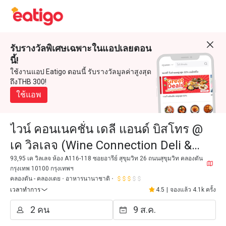
รับรางวัลพิเศษเฉพาะในแอปเลยตอน
นี้!
ใช้งานแอป Eatigo ตอนนี้ รับรางวัลมูลค่าสูงสุด
ถึงTHB 300!
ใช้แอพ
ไวน์ คอนเนคชั่น เดลี แอนด์ บิสโทร @
เค วิลเลจ (Wine Connection Deli &
Bistro @ K Village)
93,95 เค วิลเลจ ห้อง A116-118 ซอยอารีย์ สุขุมวิท 26 ถนนสุขุมวิท คลองตัน
กรุงเทพ 10100 กรุงเทพฯ
คลองตัน - คลองเตย
อาหารนานาชาติ
เวลาทำการ
4.5
|
จองแล้ว 4.1k ครั้ง