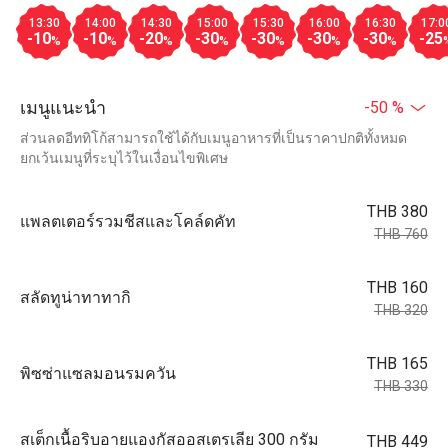
13:30
14:00
14:30
15:00
15:30
16:00
16:30
17:0
-10
-10
-20
-30
-30
-30
-30
-25
%
%
%
%
%
%
%
เมนูแนะนำ
-50 %
ส่วนลดอีททิโก้สามารถใช้ได้กับเมนูอาหารที่เป็นราคาปกติทั้งหมด
ยกเว้นเมนูที่ระบุไว้ในเงื่อนไขพิเศษ
THB 380
แพลตเตอร์รวมชีสและโคล์ดคัท
THB 760
THB 160
สลัดทูน่าทาทากิ
THB 320
THB 165
พิซซ่าแซลมอนรมควัน
THB 330
สเต็กเนื้อริบอายแองกัสออสเตรเลีย 300 กรัม
THB 449