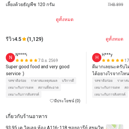
เลี้ยงด้วยธัญพืช 120 กรัม
THB 899
ดูทั้งหมด
รีวิว
4.5
(1,129)
ดูทั้งหมด
N****i
H***y
N
H
7 มิ.ย. 2569
17
Super good food and very good 
ดีมากเลยนะครับไม่ร
service :)
ได้อยางไรจากไหนไ
ดีแบบหาที่เทียบเท
รสชาติอร่อย
ราคาสมเหตุสมผล
บริการดี
รสชาติอร่อย
ราคาสม
โลกไหนก็ตามที่มีอ
เหมาะกับการเดท
สถานที่สะอาด
เหมาะกับการเดท
สถ
โลกนี้ถ้าได้เห็นขอ
เหมาะกับการสังสรรค์
เหมาะกับการสังสรรค์
มีประโยชน์ (0)
เป็นเสียงเดียวกัน
ครับพี่ๆน้องๆเพื่อน
คิดเหมือนกับผมหรื
เกี่ยวกับร้านอาหาร
ไปผมนั่งพิมพ์นานอ
93,95 เค วิลเลจ ห้อง A116-118 ซอยอารีย์ สุขุมวิท