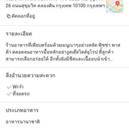
26 ถนนสุขุมวิท คลองตัน กรุงเทพ 10100 กรุงเทพฯ
คัดลอกที่อยู่
รายละเอียด
ร้านอาหารที่เพียบพร้อมด้วยเมนูเบาๆอย่างสลัด พิซซ่า พาส
ต้า ตลอดจนอาหารมื้อหลักอย่างูสเต๊สไตล์ยุโรป ที่้ลูกค้า
สามารถเลือกอร่อยได้ อีกทั้งยังมีชีสและเนื้ออบนำเข้า
คุณภาพสูง เบเกอรี่และขนมอบโฮมเมดร้อนๆ จากเตา ซึ่ง
ลูกค้าสามารถสั่งทานได้ทั้งที่ร้านหรือจะซื้อกลับบ้าน เราก็มี
สิ่งอำนวยความสะดวก
บริการด้วยเช่นกัน นอกจากนี้ เรายังมีเมนูพิเศษที่ลูกค้า
สามารถแชร์กันได้ เพื่อเพิ่มบรรยากาศให้มีความสนุกกับการ
Wi-Fi
รับประทานอาหารมากยิ่งขึ้น
ที่จอดรถ
ประเภทอาหาร
อาหารนานาชาติ