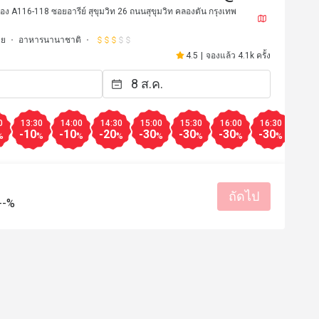
้อง A116-118 ซอยอารีย์ สุขุมวิท 26 ถนนสุขุมวิท คลองตัน กรุงเทพ
ตย
อาหารนานาชาติ
4.5
|
จองแล้ว 4.1k ครั้ง
0
13:30
14:00
14:30
15:00
15:30
16:00
16:30
17:0
-10
-10
-20
-30
-30
-30
-30
-25
%
%
%
%
%
%
%
%
H***y
ถัดไป
H
--%
30 ก.ค. 2568
6 ก.ค. 25
mend for the good and varied 
ร้านเปิดใหม่ บริการดี 
s, reasonable wines, friendly 
ราคาดี รสชาติอร่อย เอ
service and great deal prices 
ทายกันเยอะๆ 
ราคาสมเหตุสมผล
บริการดี
รสชาติอร่อย
ราคาสมเหตุสม
เหมาะกับการเดท
สถานที่สะอ