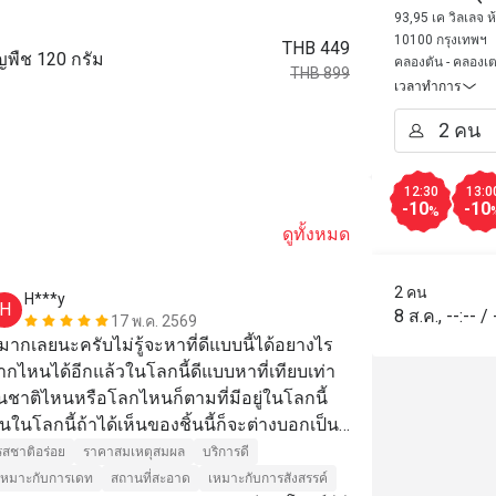
Village)
93,95 เค วิลเลจ ห
10100 กรุงเทพฯ
THB 449
ัญพืช 120 กรัม
คลองตัน - คลองเ
THB 899
เวลาทำการ
12:30
13:0
-10
-10
%
ดูทั้งหมด
2 คน
H***y
J**k
H
J
8 ส.ค.
,
--:--
/
17 พ.ค. 2569
ีมากเลยนะครับไม่รู้จะหาที่ดีแบบนี้ได้อยางไร
Highly recom
ากไหนได้อีกแล้วในโลกนี้ดีแบบหาที่เทียบเท่า
food offering
นชาติไหนหรือโลกไหนก็ตามที่มีอยู่ในโลกนี้
นในโลกนี้ถ้าได้เห็นของชิ้นนี้ก็จะต่างบอกเป็น
รสชาติอร่อย
สียงเดียวกันว่ามันดีมากๆเลยนะครับพี่ๆน้องๆ
รสชาติอร่อย
ราคาสมเหตุสมผล
บริการดี
พื่อนๆไม่รู้ว่าคนอื่นจะคิดเหมือนกับผมหรือป่าว
เหมาะกับการเดท
สถานที่สะอาด
เหมาะกับการสังสรรค์