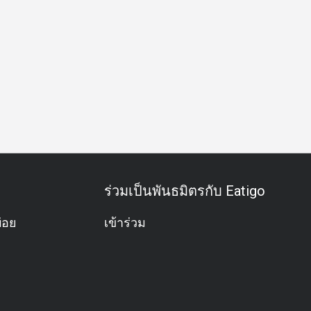
อน
มื้อครอบครัว
มังสวิรัติ
ปราศจากกลูเตน
อาหารชุด
ร่วมเป็นพันธมิตรกับ Eatigo
่อย
เข้าร่วม