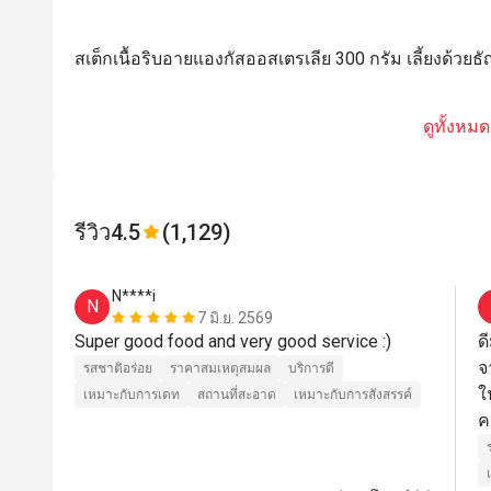
สเต็กเนื้อริบอายแองกัสออสเตรเลีย 300 กรัม เลี้ยงด้วยธ
ดูทั้งหมด
รีวิว
4.5
(1,129)
N****i
N
7 มิ.ย. 2569
Super good food and very good service :)
ด
จ
รสชาติอร่อย
ราคาสมเหตุสมผล
บริการดี
ใ
เหมาะกับการเดท
สถานที่สะอาด
เหมาะกับการสังสรรค์
ค
เ
เ