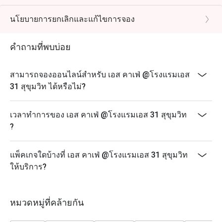
Description:
Buffet Lunch Mon-Sat 550 baht
นโยบายการยกเลิกและแก้ไขการจอง
* from 3-11 Oct Join us for over 13 vegetarian dishes,
including fried foods from Yaowarat, deep-fried buns
คำถามที่พบบ่อย
from Hat Yai, and Hokkien noodles from Phuket,
exclusively from October 3rd to 11th.
สามารถจองออนไลน์สำหรับ เอส คาเฟ่ @โรงแรมเอส
Remark: Normal Buffet Lunch don't have on that day
31 สุขุมวิท ได้หรือไม่?
Buffet Fine Dinning
Operation Hours: Wed-Thurs (06:00pm-10:00pm)
เวลาทำการของ เอส คาเฟ่ @โรงแรมเอส 31 สุขุมวิท
Normal price: 850.00 Baht Net
?
Menu Highlight:: Seafood on Ice, Oyster, Grilled river
prawns, S31 Thai dishes, Japanese station , Carving of
แพ็คเกจใดบ้างที่ เอส คาเฟ่ @โรงแรมเอส 31 สุขุมวิท
the day, Menu of the day, Asian dishes, Western dishes,
ให้บริการ?
and many more!
Surf & Turf International Buffet Dinner
Operation Hours: Fri-Sat (06:00pm-10:00pm)
หมวดหมู่ที่คล้ายกัน
Normal price: 1,099.00 Baht Net