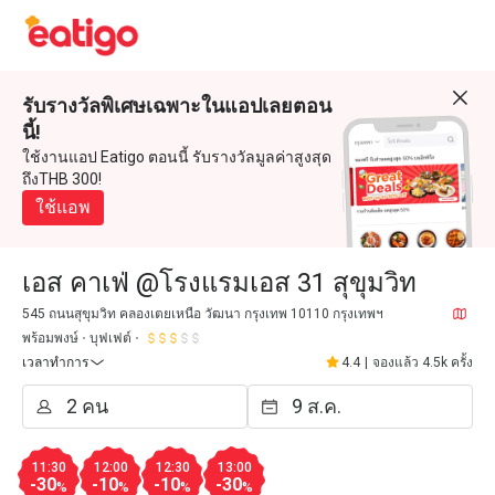
รับรางวัลพิเศษเฉพาะในแอปเลยตอน
นี้!
ใช้งานแอป Eatigo ตอนนี้ รับรางวัลมูลค่าสูงสุด
ถึงTHB 300!
ใช้แอพ
เอส คาเฟ่ @โรงแรมเอส 31 สุขุมวิท
545 ถนนสุขุมวิท คลองเตยเหนือ วัฒนา กรุงเทพ 10110 กรุงเทพฯ
พร้อมพงษ์
บุฟเฟต์
เวลาทำการ
4.4
|
จองแล้ว 4.5k ครั้ง
11:30
12:00
12:30
13:00
-30
-10
-10
-30
%
%
%
%