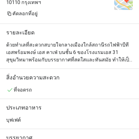
10110 กรุงเทพฯ
คัดลอกที่อยู่
รายละเอียด
ด้วยทำเลที่สะดวกสบายใจกลางเมืองใกล้สถานีรถไฟฟ้าบีที
เอสพร้อมพงษ์ เอส คาเฟ่ บนชั้น 6 ของโรงแรมเอส 31 
สุขุมวิทมาพร้อมกับบรรยากาศที่สดใสและทันสมัย ทำให้เป็น
ร้านโปรดของทั้งแขกของโรงแรมและผู้มาเยือน ที่นิยมมา
รับประทานบุฟเฟ่ต์อาหารกลางวันนานาชาติแสนอร่อย 
สิ่งอำนวยความสะดวก
ที่จอดรถ
ประเภทอาหาร
บุฟเฟต์
บรรยากาศ