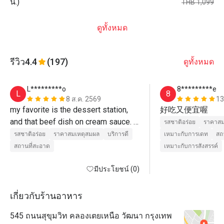
น.)
THB 1,099
ดูทั้งหมด
รีวิว
4.4
(197)
ดูทั้งหมด
L*********o
8*********e
L
8
8 ส.ค. 2569
13
my favorite is the dessert station, 
好吃又便宜喔
and that beef dish on cream sauce. 
รสชาติอร่อย
ราคาสม
the shrimps and fruit options..im 
รสชาติอร่อย
ราคาสมเหตุสมผล
บริการดี
เหมาะกับการเดท
สถ
happy i booked this for lunch. the 
สถานที่สะอาด
เหมาะกับการสังสรรค์
staff specially the lady manager 
staff is warm and welcoming i 
มีประโยชน์ (0)
appreciate a lot. overall a good 
experience. i may consider to visit 
เกี่ยวกับร้านอาหาร
again soon.
545 ถนนสุขุมวิท คลองเตยเหนือ วัฒนา กรุงเทพ