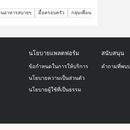
 of the day, Asian dishes, Western dishes,
้านอาหารสบายๆ
มื้อครอบครัว
กลุ่มเพื่อน
บุฟเฟต์
อะลา
(with Special Drink)
 the day, Menu of the day, Western dishes, and
นโยบายแพลตฟอร์ม
สนับสนุน
ir concept?
ข้อกำหนดในการให้บริการ
คำถามที่พบบ
rant at S31 Sukhumvit Hotel. It offers
นโยบายความเป็นส่วนตัว
ch, and dinner, plus à la carte options.
นโยบายผู้ใช้ที่เป็นธรรม
tthana, Bangkok