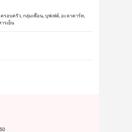
ครอบครัว, กลุ่มเพื่อน, บุฟเฟต์, อะลาคาร์ท,
าหารเย็น
850