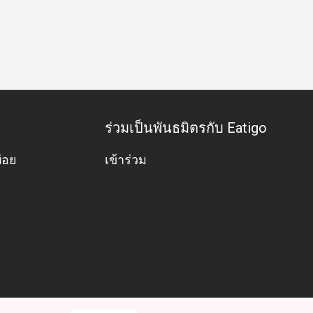
คาร์ท
มังสวิรัติ
วิวปัง
อาหารเช้า
มื้อสาย
อาหารกลา
ร่วมเป็นพันธมิตรกับ Eatigo
่อย
เข้าร่วม