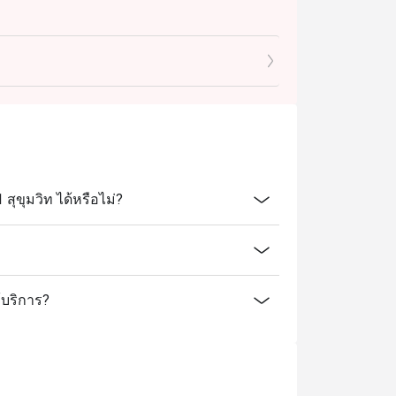
from Phuket, exclusively from October 3rd to
ขุมวิท ได้หรือไม่?
er prawns, S31 Thai dishes, Japanese station ,
 Western dishes, and many more!
้บริการ?
ce, Oyster, Grilled river prawns, S31 Thai