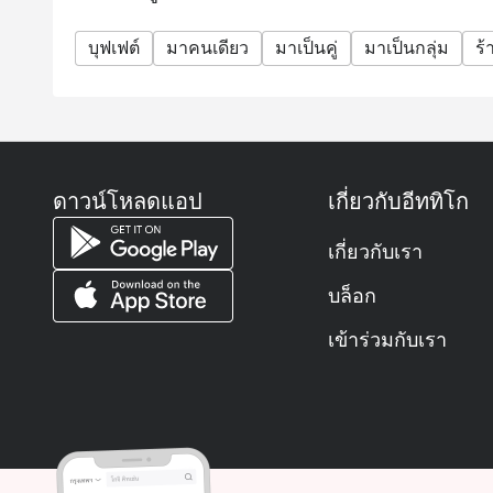
dishes, Japanese station , Carving of the day, Menu
and many more!
บุฟเฟต์
มาคนเดียว
มาเป็นคู่
มาเป็นกลุ่ม
ร
Sunday Brunch
Operation Hours: Sunday (12:00pm-02:00pm)
Normal price: 1,299.00 Baht Net and 1,399 Baht Net 
Menu Highlight:: Seafood on Ice, Oyster, Carving of
many more!
ดาวน์โหลดแอป
เกี่ยวกับอีททิโก
FAQ
Q1: What kind of restaurant is S Café and what’s the
เกี่ยวกับเรา
A1: S Café is the main buffet / all-day dining restau
บล็อก
international cuisine, with a buffet for breakfast, lun
Q2: Where is it located & operating hours?
เข้าร่วมกับเรา
A2:
Address: 545 Sukhumvit Road, Khlong Tan Nuea, Wa
Operating hours: 06:00 – 22:00 (for buffet / dining)
Breakfast buffet: 06:00 – 10:00
Lunch buffet: 11:30 – 14:30