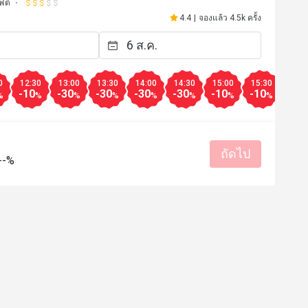
ฟต์
4.4
|
จองแล้ว 4.5k ครั้ง
0
12:30
13:00
13:30
14:00
14:30
15:00
15:30
16:0
-10
-30
-30
-30
-30
-10
-10
-10
%
%
%
%
%
%
%
%
ถัดไป
--%
C******************
C
12 เม.ย. 2568
12 เม.ย. 
me to eat in here...i love the 
อาหารอร่อย วัตถุดิบดี 

f is kind and friendly...definitely 
เนื้อเทปัน กับ ซี่โครงหมู
ain with friends...
ลาบแซลม่อน เค็มไปหน่อ
หมูฮ้องอร่อย รสชาติถูกต้
ราคาสมเหตุสมผล
บริการดี
นี้นะคะ

ท
สถานที่สะอาด
เหมาะกับการสังสรรค์
รสชาติอร่อย
ราคาสมเหตุสม
เหมาะกับการเดท
สถานที่สะอ