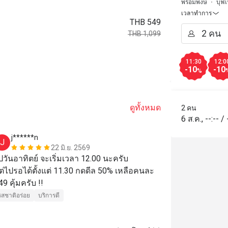
พร้อมพงษ์
บุฟเ
เวลาทำการ
THB 549
THB 1,099
11:30
12:0
-10
-10
%
ดูทั้งหมด
2 คน
6 ส.ค.
,
--:--
/
j******n
c*****n
J
C
22 มิ.ย. 2569
ปวันอาทิตย์ จะเริ่มเวลา 12.00 นะครับ

its my third ti
ต่ไปรอได้ตั้งแต่ 11.30 กดดีล 50% เหลือคนละ 
food...the staf
49 คุ้มครับ !!
gonna come ag
รสชาติอร่อย
บริการดี
รสชาติอร่อย
เหมาะกับการเด