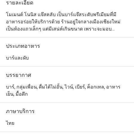
รายละเอียด
โมเมนต์ โนนิส แจ๊สคลับ เป็นบาร์แจ๊สระดับพรีเมียมที่มี
อาหารอร่อยให้บริการด้วย ร้านอยู่ใจกลางเมืองเชียงใหม่ 
เป็นห้องแถวเล็กๆ แต่มีเสน่ห์เกินขนาด เพราะจะมอบ
ประสบการณ์ความบันเทิงและเสียงดนตรีที่น่าประทับใจมิรู้
ลืมให้กับลูกค้า และด้วยความที่ทางร้านจริงจังกับเรื่องเสียง 
ประเภทอาหาร
จึงออกแบบให้มีที่นั่งแบบอัฒจันทร์เล็กๆ อยู่ภายในร้านเลย 
เพื่อให้ผู้ฟังได้ใกล้ชิดกับศิลปินมากขึ้น ซึ่งก็เป็นที่ชื่นชอบของ
บาร์และผับ
ลูกค้าที่มาฟังเพลงเอามากๆ สำหรับอาหาร ทางร้านมีเมนู
ของกินเล่นและอาหารจานเดียวทั้งไทยและตะวันตกหลาก
บรรยากาศ
หลาย อาทิ สลัดและซุปแบบฝรั่งต่างๆ ข้าวผัดจิ้นแดง และ
ข้าวผัดลาบหมู นอกจากนี้ เครื่องดื่มค็อกเทลสูตรพิเศษของ
บาร์, กลุ่มเพื่อน, ดื่มได้ไม่อั้น, ไวน์, เบียร์, ค็อกเทล, อาหาร
ทางร้านก็เป็นอีกไฮไลต์ที่ทุกคนห้ามพลาด ซึ่งจะช่วยเติมเต็ม
เย็น, มื้อดึก
ประสบการณ์ในบาร์แจ๊สได้เป็นอย่างดี
ภาษาบริการ
ไทย