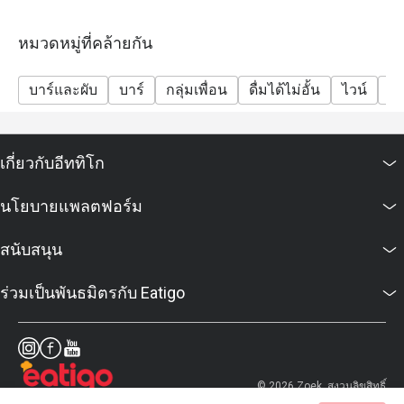
หมวดหมู่ที่คล้ายกัน
บาร์และผับ
บาร์
กลุ่มเพื่อน
ดื่มได้ไม่อั้น
ไวน์
เบี
เกี่ยวกับอีททิโก
นโยบายแพลตฟอร์ม
สนับสนุน
ร่วมเป็นพันธมิตรกับ Eatigo
© 2026 Zoek. สงวนลิขสิทธิ์