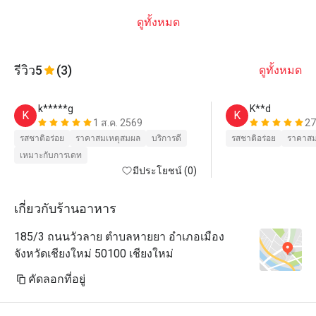
ดูทั้งหมด
รีวิว
5
(3)
ดูทั้งหมด
k*****g
K**d
K
K
1 ส.ค. 2569
27
รสชาติอร่อย
ราคาสมเหตุสมผล
บริการดี
รสชาติอร่อย
ราคาสม
เหมาะกับการเดท
มีประโยชน์ (0)
เกี่ยวกับร้านอาหาร
185/3 ถนนวัวลาย ตำบลหายยา อำเภอเมือง
จังหวัดเชียงใหม่ 50100 เชียงใหม่
คัดลอกที่อยู่