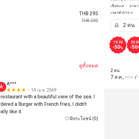
เชิงทะเล
อาหา
THB 295
เวลาทำการ
THB 590
19:30
20:0
-50
-50
%
ดูทั้งหมด
2 คน
7 ส.ค.
,
--:--
/
A***
A
14 เม.ย. 2569
 restaurant with a beautiful view of the sea. I 
rdered a Burger with French fries, I didn't 
ally like it.
มีประโยชน์ (0)