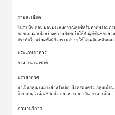
รายละเอียด
โนรา บีช คลับ มอบประสบการณ์สุดชิลริมหาดพร้อมด้วย
ออกแบบมาเพื่อสร้างความพึงพอใจให้กับผู้ที่ชื่นชอบอ
ประทับใจ พร้อมทั้งมีกิจกรรมต่างๆ ให้ได้เพลิดเพลินตลอด
บุฟเฟต์อาหารเช้าไปจนถึงบาร์บีคิวริมหาดยามพระอาทิต
เมดิเตอร์เรเนียนเพื่อสุขภาพที่ทั้งอร่อยและส่งเสริมความย
ประเภทอาหาร
ชอบ ไม่ว่าจะเป็นเดย์เบดริมชายหาด คาบาน่าสำหรับครอบ
อาหารนานาชาติ
อยู่ท่ามกลางสระว่ายน้ำลูกคลื่น และโซนโต๊ะกลางแจ้ง
ประทานอาหาร
บรรยากาศ
มาเป็นกลุ่ม, เหมาะสำหรับเด็ก, มื้อครอบครัว, กลุ่มเพื่อน, 
ค็อกเทล, ไวน์, มีชีวิตชีวา, อาหารกลางวัน, อาหารเย็น
ภาษาบริการ