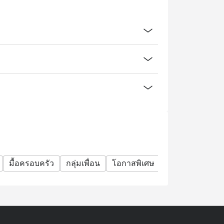
แต่จะต้องเริ่มสั่งอาหาร เมื่อถึงเวลาที่จองไว้
ัญเพื่อให้ระบบสามารถใช้โปรโมชั่นได้อย่าง
าที ร้านสามารถยกเลิกการจองได้โดยอัตโนมัติ
ทั้งนี้ขึ้นอยู่กับจำนวนที่นั่งว่าง และส่วนลด
มื้อครอบครัว
กลุ่มเพื่อน
โอกาสพิเศษ
ฉลองวันเกิด
ม