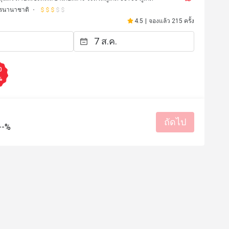
รนานาชาติ
4.5
|
จองแล้ว 215 ครั้ง
0
%
ถัดไป
--%