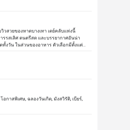
วิวสวยของหาดบางเทา เดย์คลับแห่งนี้
าหารรสเลิศ ดนตรีสด และบรรยากาศอันน่า
ทั้งวัน ในส่วนของอาหาร ตัวเลือกมีตั้งแต่
ย์ตกดิน โดยจะเน้นที่อาหารสไตล์
ั่งยืน ลูกค้าสามารถเลือกที่นั่งได้ตามสไตล์ที่
ครัว หรือโซนวีไอพีซึ่งเป็นโต๊ะหลุมลดระดับ
 นอกจากนี้ เพื่อยกระดับประสบการณ์การรับ
โอกาสพิเศษ, ฉลองวันเกิด, มังสวิรัติ, เบียร์,