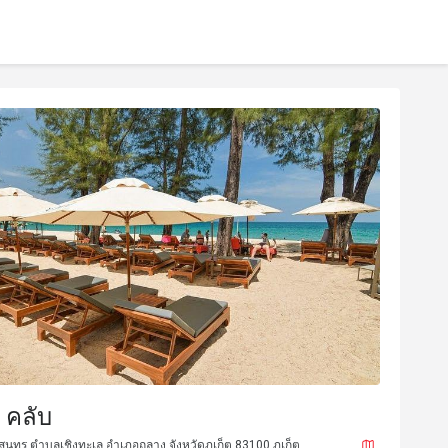
 คลับ
ีสุนทร ตำบลเชิงทะเล อำเภอถลาง จังหวัดภูเก็ต 83100 ภูเก็ต