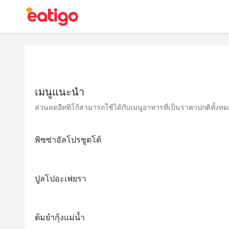
เมนูแนะนำ
ส่วนลดอีททิโก้สามารถใช้ได้กับเมนูอาหารที่เป็นราคาปกติทั้งหมด 
พิซซ่าอัลโปรซูตโต้
ปูลโปอะเฟยรา
ต้มยำกุ้งแม่น้ำ