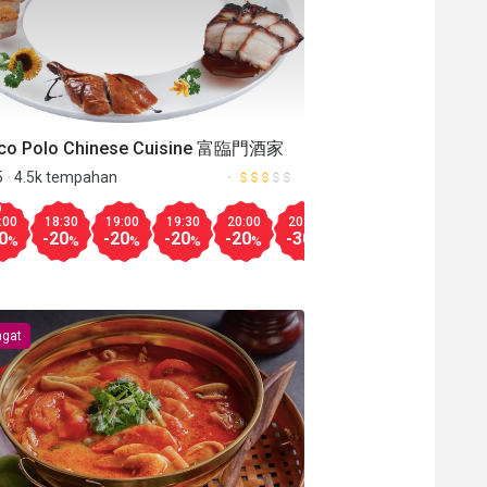
co Polo Chinese Cuisine 富臨門酒家
5
4.5k tempahan
00
17:30
15:30
18:00
16:00
18:30
16:30
19:00
17:00
19:30
17:30
20:00
18:00
20:30
18:30
19:
Aug.10
Lagi
:00
18:30
19:00
19:30
20:00
20:30
21:00
21:30
11
-25
-20
-30
-30
-40
-30
-30
-30
-35
-30
-40
-20
-40
-20
-10
%
%
%
%
%
%
%
%
%
%
%
%
%
%
%
%
0
-20
-20
-20
-20
-30
-50
-50
-3
%
%
%
%
%
%
%
%
gat