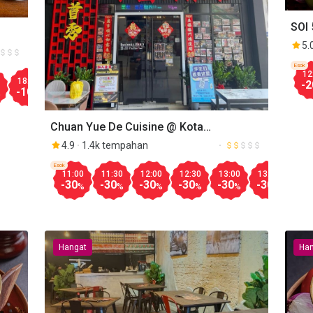
SOI
5.
Esok
12
Aug.09
18:30
19:00
20:00
12:00
12:30
13:00
13:30
18:00
-2
-10
-10
-10
-20
-10
-10
-20
-20
%
%
%
%
%
%
%
%
Chuan Yue De Cuisine @ Kota
Damansara
4.9
1.4k tempahan
Esok
11:00
11:30
12:00
12:30
13:00
13:30
14:
-30
-30
-30
-30
-30
-30
-30
%
%
%
%
%
%
Hangat
Han