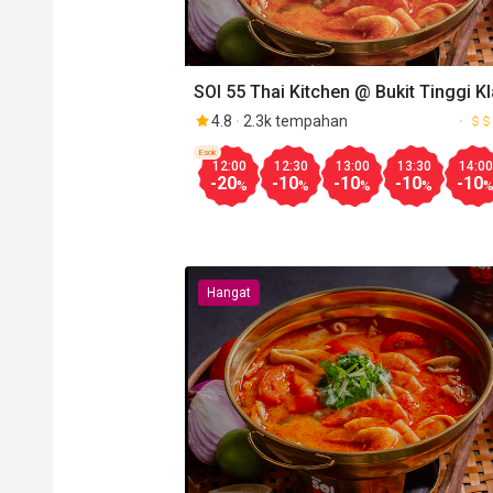
SOI 55 Thai Kitchen @ Bukit Tinggi K
4.8
2.3k tempahan
Esok
12:00
12:30
13:00
13:30
14:00
-20
-10
-10
-10
-10
%
%
%
%
Hangat