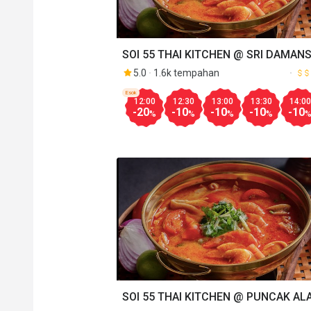
SOI 55 THAI KITCHEN @ SRI DAMAN
5.0
1.6k tempahan
Esok
12:00
12:30
13:00
13:30
14:00
-20
-10
-10
-10
-10
%
%
%
%
SOI 55 THAI KITCHEN @ PUNCAK AL