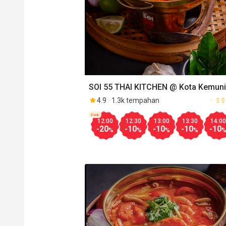
SOI 55 THAI KITCHEN @ Kota Kemun
4.9
1.3k tempahan
Esok
12:00
12:30
13:00
13:30
14:00
-20
-10
-10
-10
-10
%
%
%
%