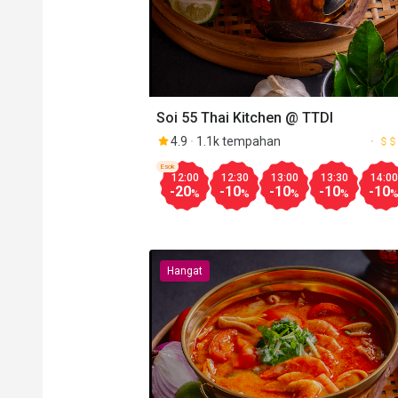
Soi 55 Thai Kitchen @ TTDI
4.9
1.1k tempahan
Esok
12:00
12:30
13:00
13:30
14:00
-20
-10
-10
-10
-10
%
%
%
%
Hangat