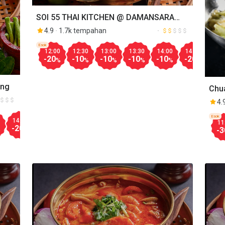
SOI 55 THAI KITCHEN @ DAMANSARA
PERDANA
4.9
1.7k tempahan
Esok
12:00
12:30
13:00
13:30
14:00
14:30
15:
-20
-10
-10
-10
-10
-20
-20
%
%
%
%
%
%
ing
Chu
4.
Esok
14:30
15:00
15:30
16:00
16:30
17:00
17:30
18:00
11
-20
-20
-20
-30
-30
-30
-30
-20
-3
%
%
%
%
%
%
%
%