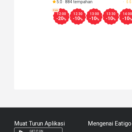
5.0
884 tempahan
Esok
12:00
12:30
13:00
13:30
14:00
-20
-10
-10
-10
-10
%
%
%
%
Muat Turun Aplikasi
Mengenai Eatigo