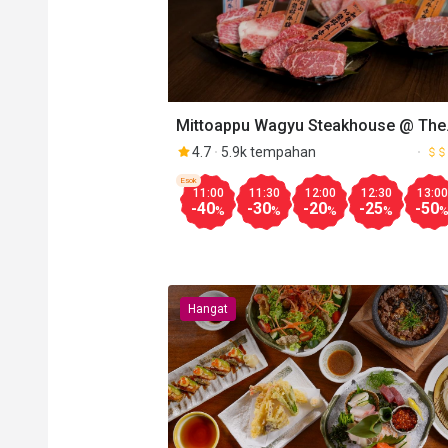
Mittoappu Wagyu Steakhouse @ The
Exchange TRX
4.7
5.9k tempahan
Esok
11:00
11:30
12:00
12:30
13:00
-40
-30
-20
-25
-50
%
%
%
%
Hangat