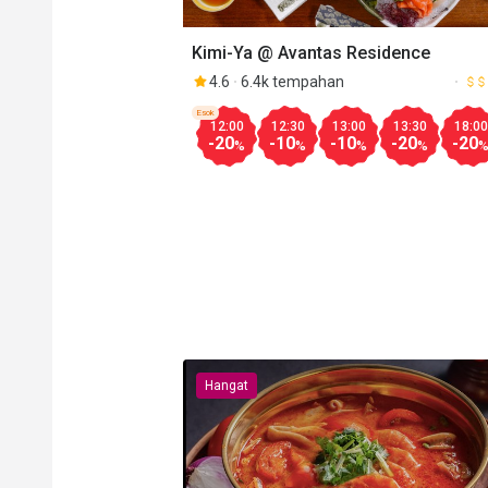
Kimi-Ya @ Avantas Residence
4.6
6.4k tempahan
Esok
12:00
12:30
13:00
13:30
18:00
-20
-10
-10
-20
-20
%
%
%
%
Hangat