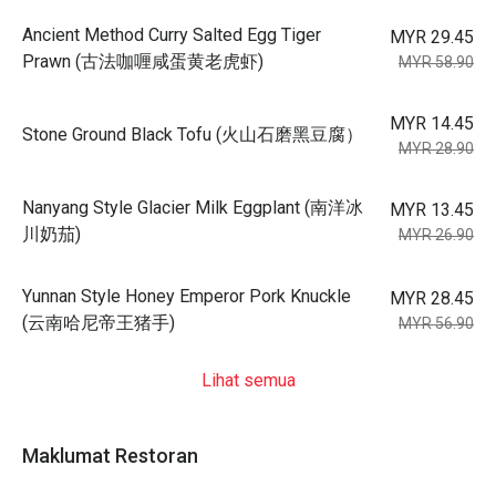
Ancient Method Curry Salted Egg Tiger
MYR 29.45
Prawn (古法咖喱咸蛋黄老虎虾)
MYR 58.90
MYR 14.45
Stone Ground Black Tofu (火山石磨黑豆腐）
MYR 28.90
Nanyang Style Glacier Milk Eggplant (南洋冰
MYR 13.45
川奶茄)
MYR 26.90
Yunnan Style Honey Emperor Pork Knuckle
MYR 28.45
(云南哈尼帝王猪手)
MYR 56.90
Lihat semua
Maklumat Restoran