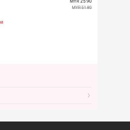
MYR 25.90
MYR 51.80
ua