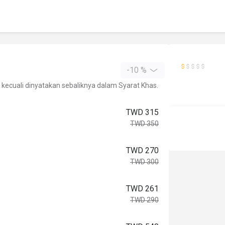
-10 %
kecuali dinyatakan sebaliknya dalam Syarat Khas.
TWD 315
TWD 350
TWD 270
TWD 300
TWD 261
TWD 290