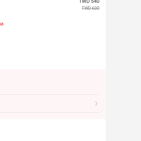
TWD 540
TWD 600
ua