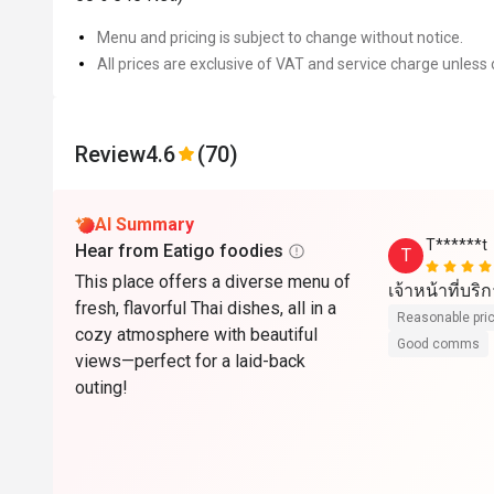
Menu and pricing is subject to change without notice.
All prices are exclusive of VAT and service charge unless 
Review
4.6
(70)
AI Summary
T******t
Hear from Eatigo foodies
T
This place offers a diverse menu of
เจ้าหน้าที่บริ
fresh, flavorful Thai dishes, all in a
Reasonable pri
cozy atmosphere with beautiful
Good comms
views—perfect for a laid-back
outing!