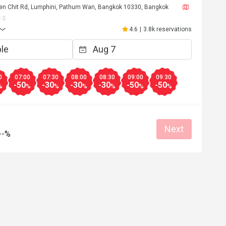
loen Chit Rd, Lumphini, Pathum Wan, Bangkok 10330, Bangkok
4.6
|
3.8k reservations
0
07:00
07:30
08:00
08:30
09:00
09:30
-50
-30
-30
-30
-50
-50
%
%
%
%
%
%
%
V******h
V
Jul 21, 2026
Next
รดีครับ อาหาร
มีความหลากหลายของอาหารหลายอย่า
--%
บอร่อยเค้าก็ว่ากัน
มื้อเดียวกัน เช่น โซนซีฟู้ด โซนสลัดผัก โ
อาหารไทย ยำ น้ำพริก ก๋วยเตี๋ยว โซนของ
หวาน ผลไม้ และเครื่องดื่มรวม ชา กาแฟ อ
e
Good experience
คุ้มค่ากับราคา ได้รับการบริการแบบมืออ
Reasonable price
Good service
Good experi
ของพนักงาน น่าประทับใจ ในอนาคตคิดว
Will buy again
Pro service
Helpful (0)
มีการกลับมาใช้บริการอีกค่ะ
Helpf