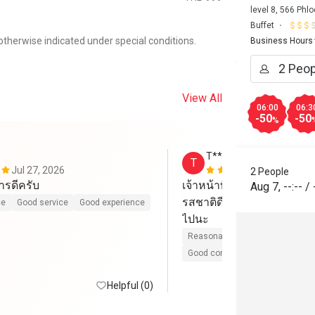
level 8, 566 Ph
Buffet
otherwise indicated under special conditions.
Business Hours
View All
06:00
06:3
-50
-50
%
T******t
T
Jul 27, 2026
Jul 27, 2026
2 People
การดีครับ
เจ้าหน้าที่ รับรองและบริกา
Aug 7
,
--:--
/
รสชาติดี อร่อยแต่อร่อยเรากั
ce
Good service
Good experience
ไปนะ
Reasonable price
Good servic
Good comms
Helpful (0)