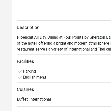
Description
Ploenchit All Day Dining at Four Points by Sheraton Bang
of the hotel, offering a bright and modern atmosphere id
restaurant serves a variety of international and Thai cui
for both hotel guests and city diners.
Facilities
Parking
English menu
Cuisines
Buffet, International