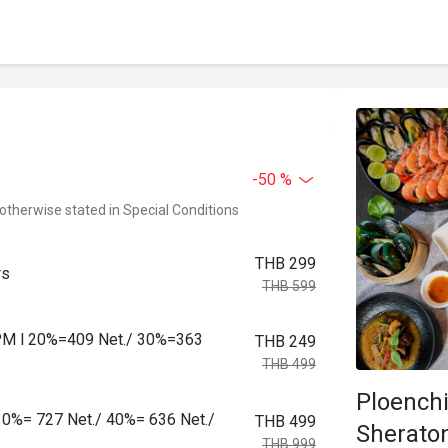
-50 %
 otherwise stated in Special Conditions
THB 299
rs
THB 599
0 PM l 20%=409 Net./ 30%=363
THB 249
THB 499
Ploenchi
30%= 727 Net./ 40%= 636 Net./
THB 499
Sherato
THB 999