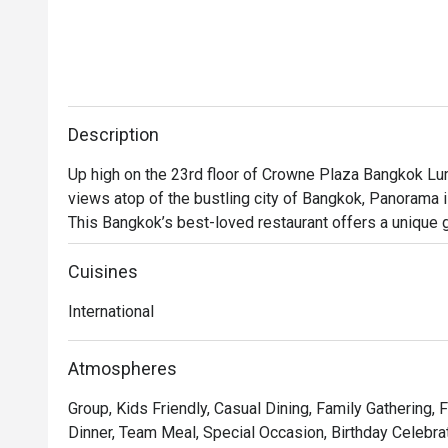
Description
Up high on the 23rd floor of Crowne Plaza Bangkok Lu
views atop of the bustling city of Bangkok, Panorama is
This Bangkok’s best-loved restaurant offers a unique 
to enjoy throughout breakfast, lunch, and dinner with a v
an impressive live cooking and grilling station while t
Cuisines
diners pleasant surprises.
International
Atmospheres
Group, Kids Friendly, Casual Dining, Family Gathering,
Dinner, Team Meal, Special Occasion, Birthday Celebrat