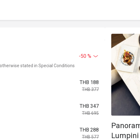
-50 %
 otherwise stated in Special Conditions
THB 188
THB 377
THB 347
THB 695
Panoram
THB 288
Lumpini
THB 577