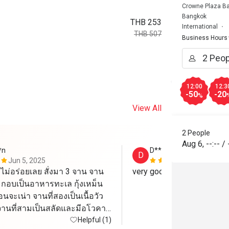
Crowne Plaza Ba
Bangkok
THB 253
International
THB 507
Business Hours
12:00
12:3
-50
-20
%
View All
2 People
Aug 6
,
--:--
/
*n
D********n
D
Jun 5, 2025
Jul 10, 2024
ม่อร่อยเลย สั่งมา 3 จาน จาน
very good service, helpful,
กอบเป็นอาหารทะเล กุ้งเหม็น
นจะเน่า จานที่สองเป็นเนื้อวัว 
ก จานที่สามเป็นสลัดและมีอโวคา
ำไม่ประทับใจสักอย่าง ไม่
Helpful (1)