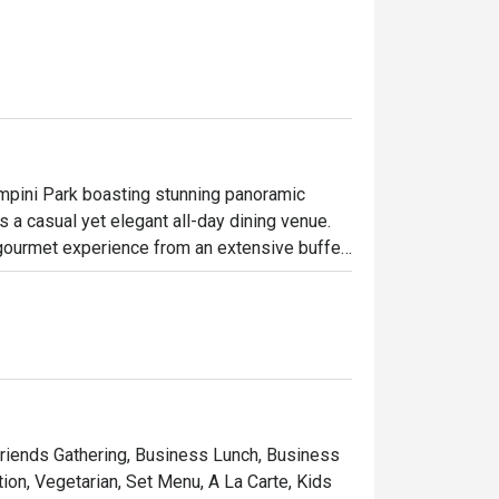
mpini Park boasting stunning panoramic 
 a casual yet elegant all-day dining venue. 
gourmet experience from an extensive buffet 
ariety of local and international dishes from 
he exquisite à la carte menu also promises 
 Friends Gathering, Business Lunch, Business
ion, Vegetarian, Set Menu, A La Carte, Kids