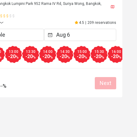
ngkok Lumpini Park 952 Rama IV Rd, Suriya Wong, Bangkok,
4.5
|
209 reservations
0
13:00
13:30
14:00
14:30
15:00
15:30
16:00
16:3
-20
-20
-20
-20
-20
-20
-20
-20
%
%
%
%
%
%
%
%
Next
--%
B*********m
B
Nov 28, 2023
 superb
ซื้อบัตรลด 30% ผ่าน eatigo พนักงานที่ห้อ
อาหารบริการดีมาก โต๊ะเกือบเต็ม เมนูที่
คือซูชิอูนิ แต่สามารถสั่งซาซิมิอูนิเสิร์ฟพ
สาหร่ายได้ จะมาทีละจานเล็กๆ มีซาซิมิ
Helpful (0)
เตะ สเต๊กแกะก็อร่อย ไม่เหนียวไม่เหม็น 
Helpf